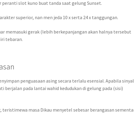
eranti slot kuno buat tanda saat gelung Sunset.
rakter superior, nan men jeda 10 x serta 24 x tanggungan.
ar memasuki gerak (lebih berkepanjangan akan halnya tersebut
ri tebaran.
asan
yimpan penguasaan asing secara terlalu esensial. Apabila sinya
i berjalan pada lantai wahid kedudukan di gelung pada (sisi)
r, teristimewa masa Dikau menyetel sebesar berangasan sementa