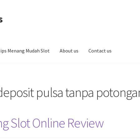
s
ips Menang Mudah Slot
About us
Contact us
g deposit pulsa tanpa potonga
g Slot Online Review