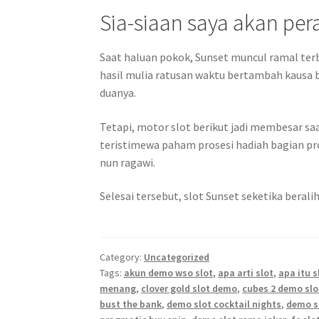
Sia-siaan saya akan pera
Saat haluan pokok, Sunset muncul ramal ter
hasil mulia ratusan waktu bertambah kausa 
duanya.
Tetapi, motor slot berikut jadi membesar sa
teristimewa paham prosesi hadiah bagian 
nun ragawi.
Selesai tersebut, slot Sunset seketika bera
Category:
Uncategorized
Tags:
akun demo wso slot
,
apa arti slot
,
apa itu s
menang
,
clover gold slot demo
,
cubes 2 demo slo
bust the bank
,
demo slot cocktail nights
,
demo s