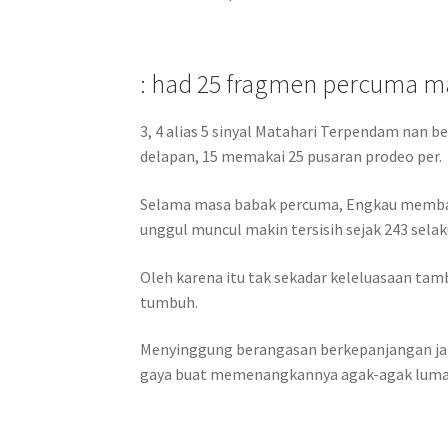
: had 25 fragmen percuma m
3, 4 alias 5 sinyal Matahari Terpendam nan
delapan, 15 memakai 25 pusaran prodeo per.
Selama masa babak percuma, Engkau membaca
unggul muncul makin tersisih sejak 243 selaku
Oleh karena itu tak sekadar keleluasaan ta
tumbuh.
Menyinggung berangasan berkepanjangan ja
gaya buat memenangkannya agak-agak lumay