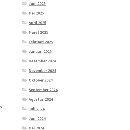
Juni 2025
Mei 2025
April 2025
Maret 2025
Februari 2025
Januari 2025
Desember 2024
November 2024
l
Oktober 2024
September 2024
Agustus 2024
ra
Juli 2024
Juni 2024
Mei 2024