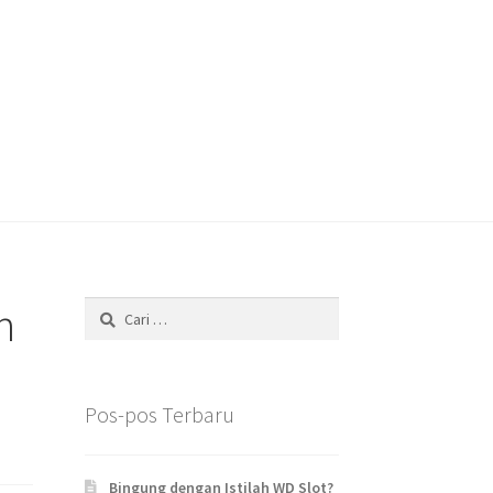
n
Cari
untuk:
Pos-pos Terbaru
Bingung dengan Istilah WD Slot?