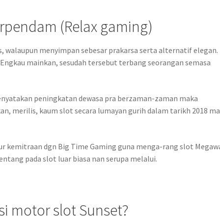
terpendam (Relax gaming)
, walaupun menyimpan sebesar prakarsa serta alternatif elegan.
 Engkau mainkan, sesudah tersebut terbang seorangan semasa
nyatakan peningkatan dewasa pra berzaman-zaman maka
 merilis, kaum slot secara lumayan gurih dalam tarikh 2018 m
r kemitraan dgn Big Time Gaming guna menga-rang slot Megaw
entang pada slot luar biasa nan serupa melalui.
 motor slot Sunset?