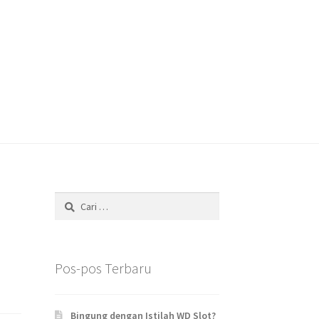
Cari
untuk:
Pos-pos Terbaru
Bingung dengan Istilah WD Slot?