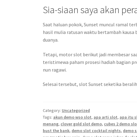
Sia-siaan saya akan pera
Saat haluan pokok, Sunset muncul ramal ter
hasil mulia ratusan waktu bertambah kausa 
duanya.
Tetapi, motor slot berikut jadi membesar sa
teristimewa paham prosesi hadiah bagian 
nun ragawi.
Selesai tersebut, slot Sunset seketika bera
Category:
Uncategorized
Tags:
akun demo wso slot
,
apa arti slot
,
apa itu s
menang
,
clover gold slot demo
,
cubes 2 demo slo
bust the bank
,
demo slot cocktail nights
,
demo s