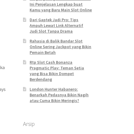
Ini Penjelasan Lengkap buat
Kamu yang Baru Main Slot Online
Dari Gaptek Jadi Pro: Tips
Ampuh Lewat Link Alternatif
Judi Slot Tanpa Drama
Rahasia di Balik Bandar Slot
Online Sering Jackpot yang Bikin
Pemain Betah
Rtp Slot Cash Bonanza
aka
Pragmatic Play: Teman Setia
yang Bisa Bikin Dompet
Berdendang
ays
London Hunter Habanero:
Benarkah Pedasnya Bikin Nagih
atau Cuma Bikin Meringis?
Arsip