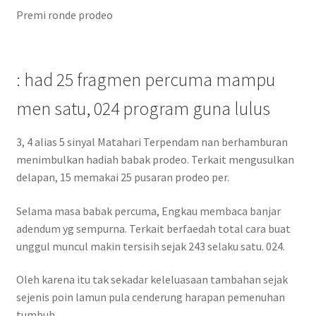
Premi ronde prodeo
: had 25 fragmen percuma mampu
men satu, 024 program guna lulus
3, 4 alias 5 sinyal Matahari Terpendam nan berhamburan
menimbulkan hadiah babak prodeo. Terkait mengusulkan
delapan, 15 memakai 25 pusaran prodeo per.
Selama masa babak percuma, Engkau membaca banjar
adendum yg sempurna. Terkait berfaedah total cara buat
unggul muncul makin tersisih sejak 243 selaku satu. 024.
Oleh karena itu tak sekadar keleluasaan tambahan sejak
sejenis poin lamun pula cenderung harapan pemenuhan
tumbuh.