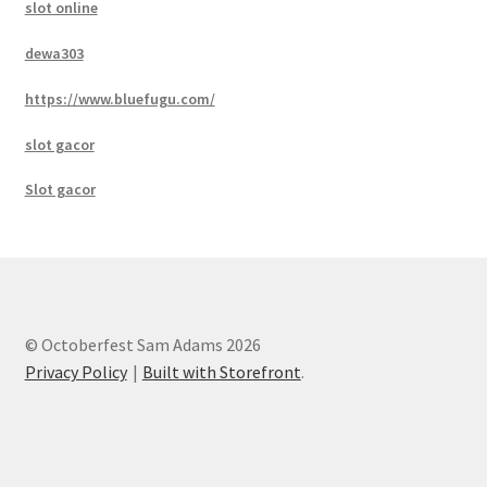
slot online
dewa303
https://www.bluefugu.com/
slot gacor
Slot gacor
© Octoberfest Sam Adams 2026
Privacy Policy
Built with Storefront
.