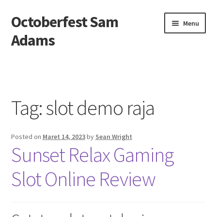
Octoberfest Sam
Skip
Skip
Menu
to
to
Adams
navigation
content
Beranda
About us
Tag:
slot demo raja
Contact us
Posted on
Maret 14, 2023
by
Sean Wright
Privacy Policy
Sunset Relax Gaming
Slot Online Review