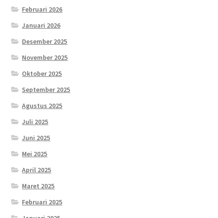
Februari 2026
Januari 2026
Desember 2025
November 2025
Oktober 2025
September 2025
Agustus 2025
Juli 2025
Juni 2025
Mei 2025
April 2025
Maret 2025
Februari 2025