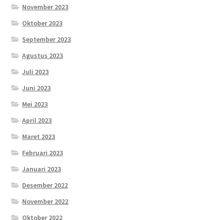
November 2023
Oktober 2023
September 2023
Agustus 2023
Juli 2023
Juni 2023
Mei 2023
April 2023
Maret 2023
Februari 2023
Januari 2023
Desember 2022
November 2022
Oktober 2022