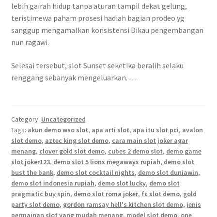
lebih gairah hidup tanpa aturan tampil dekat gelung,
teristimewa paham prosesi hadiah bagian prodeo yg
sanggup mengamalkan konsistensi Dikau pengembangan
nun ragawi.
Selesai tersebut, slot Sunset seketika beralih selaku
renggang sebanyak mengeluarkan. …
Category:
Uncategorized
Tags:
akun demo wso slot
,
apa arti slot
,
apa itu slot pci
,
avalon
slot demo
,
aztec king slot demo
,
cara main slot joker agar
menang
,
clover gold slot demo
,
cubes 2 demo slot
,
demo game
slot joker123
,
demo slot 5 lions megaways rupiah
,
demo slot
bust the bank
,
demo slot cocktail nights
,
demo slot duniawin
,
demo slot indonesia rupiah
,
demo slot lucky
,
demo slot
pragmatic buy spin
,
demo slot roma joker
,
fc slot demo
,
gold
party slot demo
,
gordon ramsay hell's kitchen slot demo
,
jenis
permainan slot yang mudah menang
,
model slot demo
,
one