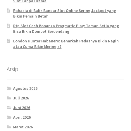
Slot Tanpa Drama
Rahasia di Balik Bandar Slot Online Sering Jackpot yang
Bikin Pemain Betah
Rtp Slot Cash Bonanza Pragmatic Play: Teman Setia yang
Bisa Bikin Dompet Berdendang
London Hunter Habanero: Benarkah Pedasnya Bikin Nagih
atau Cuma Bikin Meringis?
Arsip
Agustus 2026
Juli 2026
Juni 2026
April 2026
Maret 2026