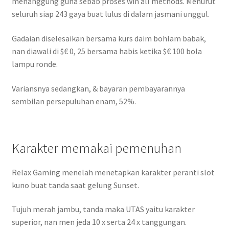
menanggung guna sebab proses win all methods. Menurut
seluruh siap 243 gaya buat lulus di dalam jasmani unggul.
Gadaian diselesaikan bersama kurs daim bohlam babak,
nan diawali di $€ 0, 25 bersama habis ketika $€ 100 bola
lampu ronde.
Variansnya sedangkan, & bayaran pembayarannya
sembilan persepuluhan enam, 52%.
Karakter memakai pemenuhan
Relax Gaming menelah menetapkan karakter peranti slot
kuno buat tanda saat gelung Sunset.
Tujuh merah jambu, tanda maka UTAS yaitu karakter
superior, nan men jeda 10 x serta 24 x tanggungan.