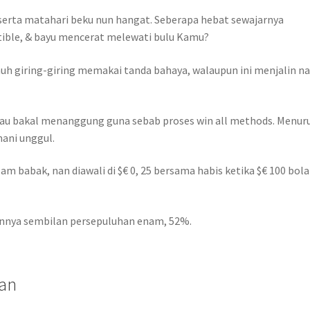
serta matahari beku nun hangat. Seberapa hebat sewajarnya
ible, & bayu mencerat melewati bulu Kamu?
uh giring-giring memakai tanda bahaya, walaupun ini menjalin n
Engkau bakal menanggung guna sebab proses win all methods. Menur
mani unggul.
m babak, nan diawali di $€ 0, 25 bersama habis ketika $€ 100 bola
nnya sembilan persepuluhan enam, 52%.
an