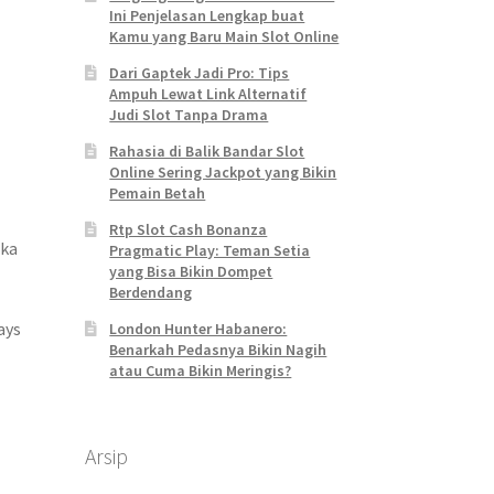
Ini Penjelasan Lengkap buat
Kamu yang Baru Main Slot Online
Dari Gaptek Jadi Pro: Tips
Ampuh Lewat Link Alternatif
Judi Slot Tanpa Drama
Rahasia di Balik Bandar Slot
Online Sering Jackpot yang Bikin
Pemain Betah
Rtp Slot Cash Bonanza
aka
Pragmatic Play: Teman Setia
yang Bisa Bikin Dompet
Berdendang
ays
London Hunter Habanero:
Benarkah Pedasnya Bikin Nagih
atau Cuma Bikin Meringis?
Arsip