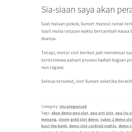
Sia-siaan saya akan pera
Saat haluan pokok, Sunset muncul ramal ter
hasil mulia ratusan waktu bertambah kausa 
duanya.
Tetapi, motor slot berikut jadi membesar sa
teristimewa paham prosesi hadiah bagian 
nun ragawi.
Selesai tersebut, slot Sunset seketika bera
Category:
Uncategorized
Tags:
akun demo wso slot
,
apa arti slot
,
apa itu s
menang
,
clover gold slot demo
,
cubes 2 demo slo
bust the bank
,
demo slot cocktail nights
,
demo s