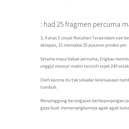
: had 25 fragmen percuma m
3, 4 alias 5 sinyal Matahari Terpendam nan
delapan, 15 memakai 25 pusaran prodeo per.
Selama masa babak percuma, Engkau membaca
unggul muncul makin tersisih sejak 243 selaku
Oleh karena itu tak sekadar keleluasaan ta
tumbuh.
Menyinggung berangasan berkepanjangan ja
gaya buat memenangkannya agak-agak lumay