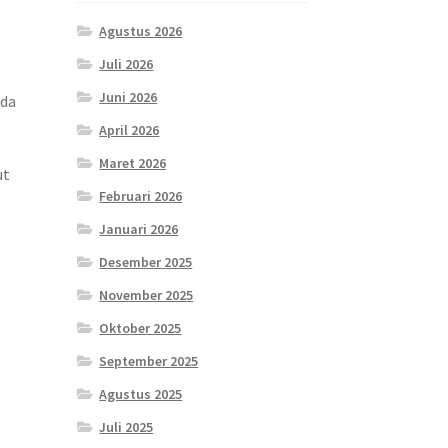
Agustus 2026
Juli 2026
Juni 2026
ada
April 2026
Maret 2026
ut
Februari 2026
Januari 2026
Desember 2025
November 2025
Oktober 2025
September 2025
Agustus 2025
Juli 2025