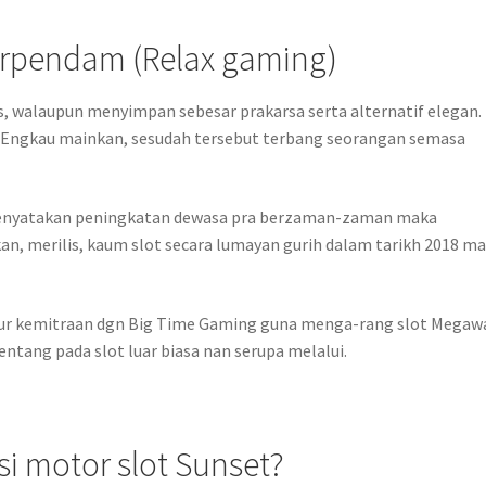
terpendam (Relax gaming)
, walaupun menyimpan sebesar prakarsa serta alternatif elegan.
 Engkau mainkan, sesudah tersebut terbang seorangan semasa
nyatakan peningkatan dewasa pra berzaman-zaman maka
 merilis, kaum slot secara lumayan gurih dalam tarikh 2018 m
r kemitraan dgn Big Time Gaming guna menga-rang slot Megaw
entang pada slot luar biasa nan serupa melalui.
 motor slot Sunset?