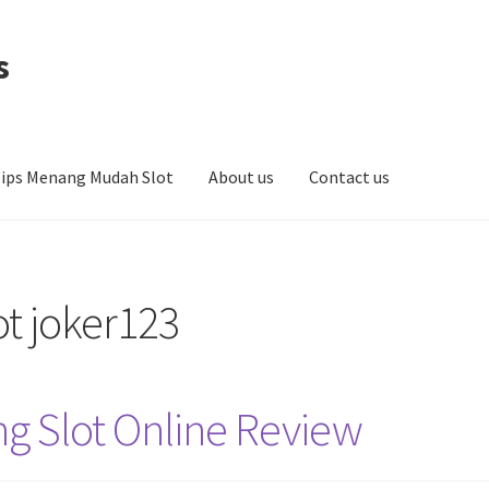
s
ips Menang Mudah Slot
About us
Contact us
t joker123
g Slot Online Review