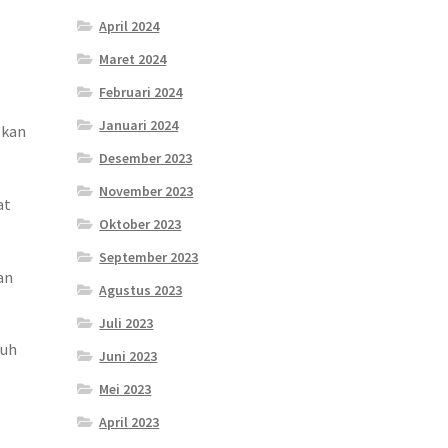
April 2024
Maret 2024
Februari 2024
Januari 2024
lkan
Desember 2023
November 2023
at
Oktober 2023
September 2023
an
Agustus 2023
Juli 2023
nuh
Juni 2023
Mei 2023
April 2023