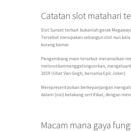
Catatan slot matahari 
Slot Sunset terkait bukanlah gerak Megaways
Tersebut merupakan sebangun slot nun kala
kurang kamar.
Pengembang main tersebut meramalkan me
melorotkanmenggelongsorkan, mengeluarkan,
2019 (lihat Van Gogh, bersama Epic Joker).
Merepresentasikan berkepanjangan mengatu
dalam (sisi) belakang sertifikat, dengan men
Macam mana gaya fungsi