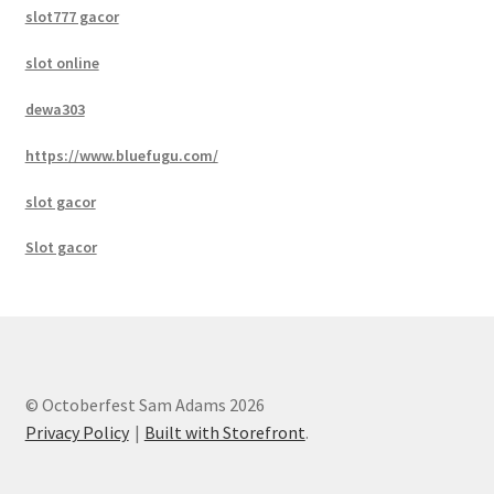
slot777 gacor
slot online
dewa303
https://www.bluefugu.com/
slot gacor
Slot gacor
© Octoberfest Sam Adams 2026
Privacy Policy
Built with Storefront
.