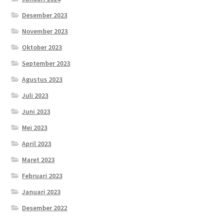
Desember 2023
November 2023
Oktober 2023
September 2023
Agustus 2023
Juli 2023
Juni 2023
Mei 2023
April 2023
Maret 2023
Februari 2023
Januari 2023
Desember 2022