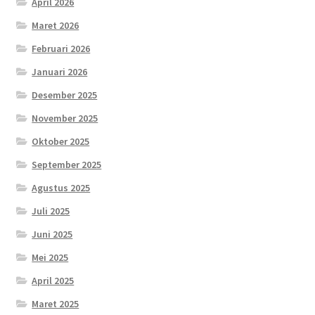
April 2026
Maret 2026
Februari 2026
Januari 2026
Desember 2025
November 2025
Oktober 2025
September 2025
Agustus 2025
Juli 2025
Juni 2025
Mei 2025
April 2025
Maret 2025