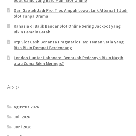
buat Kamu yang Baru Main Slot Online
Dari Gaptek Jadi Pro: Tips Ampuh Lewat Link Alternatif Judi
Slot Tanpa Drama
Rahasia di Balik Bandar Slot Online Sering Jackpot yang
Bikin Pemain Betah
Rtp Slot Cash Bonanza Pragmatic Play: Teman Setia yang
Bisa Bikin Dompet Berdendang
London Hunter Habanero: Benarkah Pedasnya Bikin Nagih
atau Cuma Bikin Meringis?
Arsip
Agustus 2026
Juli 2026
Juni 2026