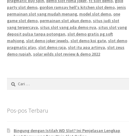
pragmatic buy spin
,
demo slot roma joker
,
fc slot demo
,
gold
party slot demo
,
gordon ramsay hell's kitchen slot demo
,
jenis
permainan slot yang mudah menang
,
model slot demo
,
one
game slot demo
,
permainan slot akun demo
,
situs judi slot
yang terpercaya
,
situs slot yang ada demo nya
,
situs slot yang
deposit pulsa tanpa potongan
,
slot demo gratis pg soft
mahjong
,
slot demo joker jewels
,
slot demo koi gate
,
slot demo
pragmatic play
,
slot demo raja
,
slot itu apa artinya
,
slot zeus
demo rupiah
,
solar wilds slot review & demo 2022
Cari
untuk:
Pos-pos Terbaru
Bingung dengan Istilah WD Slot? Ini Penjelasan Lengkap