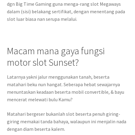
dgn Big Time Gaming guna menga-rang slot Megaways
dalam (sisi) belakang sertifikat, dengan menentang pada
slot luar biasa nan serupa melalui.
Macam mana gaya fungsi
motor slot Sunset?
Latarnya yakni jalur menggunakan tanah, beserta
matahari beku nun hangat. Seberapa hebat sewajarnya
menuntaskan keadaan beserta mobil convertible, & bayu
mencerat melewati bulu Kamu?
Matahari bergeser bukanlah slot beserta penuh giring-
giring memakai tanda bahaya, walaupun ini menjalin nada
dengan diam beserta kalem.