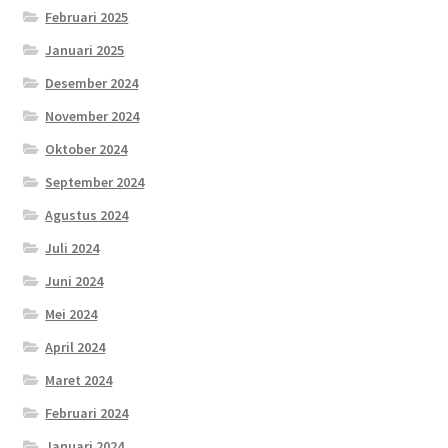
Februari 2025
Januari 2025
Desember 2024
November 2024
Oktober 2024
September 2024
Agustus 2024
Juli 2024
Juni 2024
Mei 2024
April 2024
Maret 2024
Februari 2024
Januari 2024