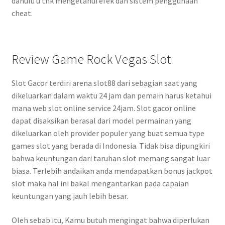
dahulu u thk mengetahui efek dan sistem penggunaan
cheat.
Review Game Rock Vegas Slot
Slot Gacor terdiri arena slot88 dari sebagian saat yang
dikeluarkan dalam waktu 24 jam dan pemain harus ketahui
mana web slot online service 24jam. Slot gacor online
dapat disaksikan berasal dari model permainan yang
dikeluarkan oleh provider populer yang buat semua type
games slot yang berada di Indonesia. Tidak bisa dipungkiri
bahwa keuntungan dari taruhan slot memang sangat luar
biasa. Terlebih andaikan anda mendapatkan bonus jackpot
slot maka hal ini bakal mengantarkan pada capaian
keuntungan yang jauh lebih besar.
Oleh sebab itu, Kamu butuh mengingat bahwa diperlukan