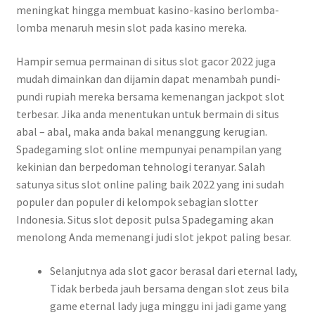
meningkat hingga membuat kasino-kasino berlomba-
lomba menaruh mesin slot pada kasino mereka.
Hampir semua permainan di situs slot gacor 2022 juga
mudah dimainkan dan dijamin dapat menambah pundi-
pundi rupiah mereka bersama kemenangan jackpot slot
terbesar. Jika anda menentukan untuk bermain di situs
abal – abal, maka anda bakal menanggung kerugian.
Spadegaming slot online mempunyai penampilan yang
kekinian dan berpedoman tehnologi teranyar. Salah
satunya situs slot online paling baik 2022 yang ini sudah
populer dan populer di kelompok sebagian slotter
Indonesia. Situs slot deposit pulsa Spadegaming akan
menolong Anda memenangi judi slot jekpot paling besar.
Selanjutnya ada slot gacor berasal dari eternal lady,
Tidak berbeda jauh bersama dengan slot zeus bila
game eternal lady juga minggu ini jadi game yang