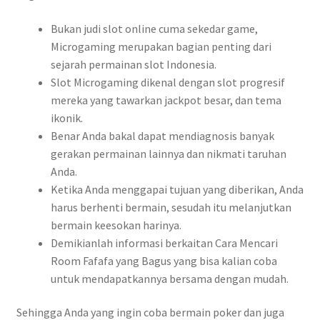
Bukan judi slot online cuma sekedar game,
Microgaming merupakan bagian penting dari
sejarah permainan slot Indonesia.
Slot Microgaming dikenal dengan slot progresif
mereka yang tawarkan jackpot besar, dan tema
ikonik.
Benar Anda bakal dapat mendiagnosis banyak
gerakan permainan lainnya dan nikmati taruhan
Anda.
Ketika Anda menggapai tujuan yang diberikan, Anda
harus berhenti bermain, sesudah itu melanjutkan
bermain keesokan harinya.
Demikianlah informasi berkaitan Cara Mencari
Room Fafafa yang Bagus yang bisa kalian coba
untuk mendapatkannya bersama dengan mudah.
Sehingga Anda yang ingin coba bermain poker dan juga