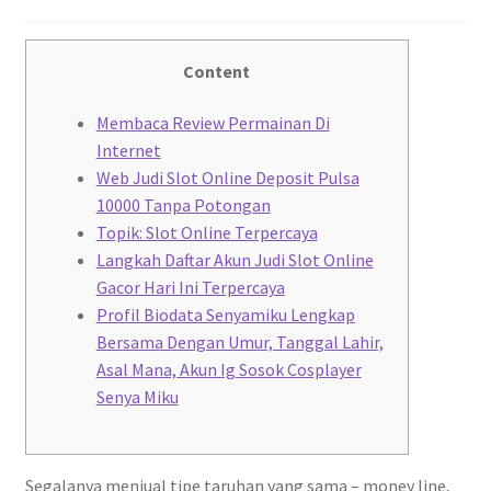
Content
Membaca Review Permainan Di
Internet
Web Judi Slot Online Deposit Pulsa
10000 Tanpa Potongan
Topik: Slot Online Terpercaya
Langkah Daftar Akun Judi Slot Online
Gacor Hari Ini Terpercaya
Profil Biodata Senyamiku Lengkap
Bersama Dengan Umur, Tanggal Lahir,
Asal Mana, Akun Ig Sosok Cosplayer
Senya Miku
Segalanya menjual tipe taruhan yang sama – money line,