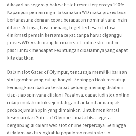
dibayarkan segera pihak web slot resmi terpercaya 100%.
Kapanpun pemain ingin laksanakan WD maka proses bisa
berlangsung dengan cepat berapapun nominal yang ingin
ditarik. Artinya, hasil menang togel terbesar itu bisa
dinikmati pemain bersama cepat tanpa harus diganggu
proses WD. Arah orang bermain slot online slot online
pasti untuk mendapat keuntungan didalamnya yang dapat
kita daptkan.
Dalam slot Gates of Olympus, tentu saja memiliki barisan
slot gambar yang cukup banyak. Sehingga tidak menutup
kemungkinan bahwa terdapat peluang menang didalam
tiap-tiap spin yang dijalani. Pasalnya, dapat judi slot online
cukup mudah untuk sejumlah gambar kembar nampak
pada sejumlah spin yang dimainkan. Untuk menikmati
keseruan dari Gates of Olympus, maka bisa segera
bergabung di dalam web slot online terpercaya. Sehingga
di dalam waktu singkat kepopuleran mesin slot ini