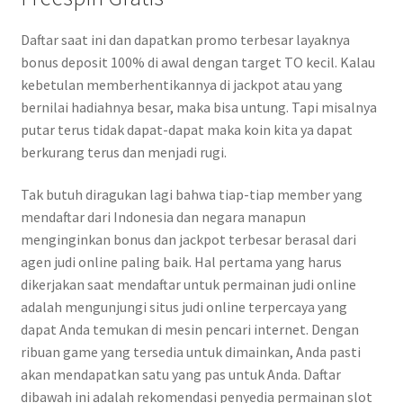
Daftar saat ini dan dapatkan promo terbesar layaknya
bonus deposit 100% di awal dengan target TO kecil. Kalau
kebetulan memberhentikannya di jackpot atau yang
bernilai hadiahnya besar, maka bisa untung. Tapi misalnya
putar terus tidak dapat-dapat maka koin kita ya dapat
berkurang terus dan menjadi rugi.
Tak butuh diragukan lagi bahwa tiap-tiap member yang
mendaftar dari Indonesia dan negara manapun
menginginkan bonus dan jackpot terbesar berasal dari
agen judi online paling baik. Hal pertama yang harus
dikerjakan saat mendaftar untuk permainan judi online
adalah mengunjungi situs judi online terpercaya yang
dapat Anda temukan di mesin pencari internet. Dengan
ribuan game yang tersedia untuk dimainkan, Anda pasti
akan mendapatkan satu yang pas untuk Anda. Daftar
dibawah ini adalah rekomendasi penyedia permainan slot