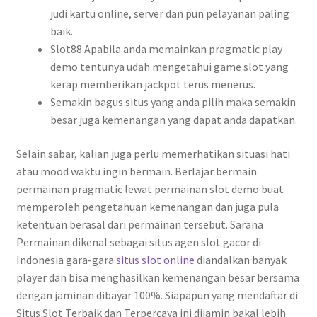
judi kartu online, server dan pun pelayanan paling
baik.
Slot88 Apabila anda memainkan pragmatic play
demo tentunya udah mengetahui game slot yang
kerap memberikan jackpot terus menerus.
Semakin bagus situs yang anda pilih maka semakin
besar juga kemenangan yang dapat anda dapatkan.
Selain sabar, kalian juga perlu memerhatikan situasi hati
atau mood waktu ingin bermain. Berlajar bermain
permainan pragmatic lewat permainan slot demo buat
memperoleh pengetahuan kemenangan dan juga pula
ketentuan berasal dari permainan tersebut. Sarana
Permainan dikenal sebagai situs agen slot gacor di
Indonesia gara-gara
situs slot online
diandalkan banyak
player dan bisa menghasilkan kemenangan besar bersama
dengan jaminan dibayar 100%. Siapapun yang mendaftar di
Situs Slot Terbaik dan Terpercaya ini dijamin bakal lebih