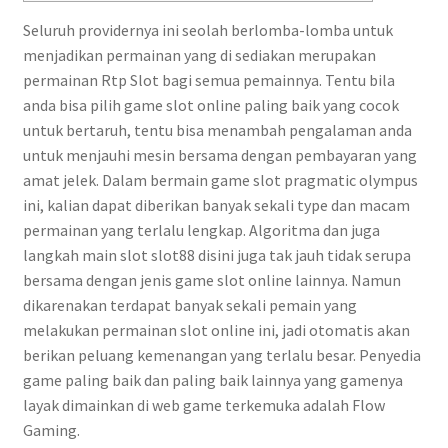
Seluruh providernya ini seolah berlomba-lomba untuk
menjadikan permainan yang di sediakan merupakan
permainan Rtp Slot bagi semua pemainnya. Tentu bila
anda bisa pilih game slot online paling baik yang cocok
untuk bertaruh, tentu bisa menambah pengalaman anda
untuk menjauhi mesin bersama dengan pembayaran yang
amat jelek. Dalam bermain game slot pragmatic olympus
ini, kalian dapat diberikan banyak sekali type dan macam
permainan yang terlalu lengkap. Algoritma dan juga
langkah main slot slot88 disini juga tak jauh tidak serupa
bersama dengan jenis game slot online lainnya. Namun
dikarenakan terdapat banyak sekali pemain yang
melakukan permainan slot online ini, jadi otomatis akan
berikan peluang kemenangan yang terlalu besar. Penyedia
game paling baik dan paling baik lainnya yang gamenya
layak dimainkan di web game terkemuka adalah Flow
Gaming.