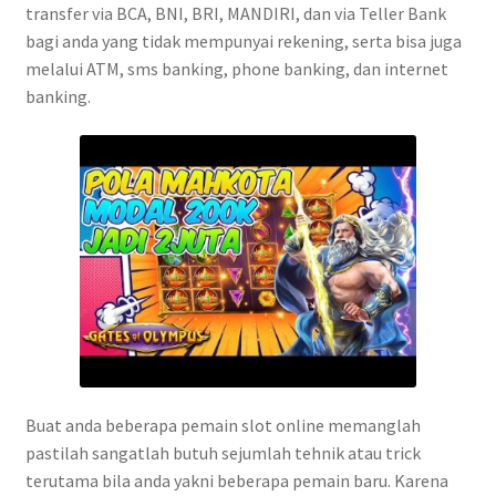
transfer via BCA, BNI, BRI, MANDIRI, dan via Teller Bank
bagi anda yang tidak mempunyai rekening, serta bisa juga
melalui ATM, sms banking, phone banking, dan internet
banking.
Buat anda beberapa pemain slot online memanglah
pastilah sangatlah butuh sejumlah tehnik atau trick
terutama bila anda yakni beberapa pemain baru. Karena