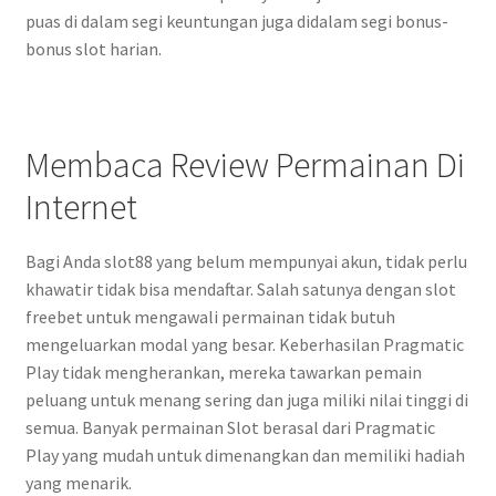
puas di dalam segi keuntungan juga didalam segi bonus-
bonus slot harian.
Membaca Review Permainan Di
Internet
Bagi Anda slot88 yang belum mempunyai akun, tidak perlu
khawatir tidak bisa mendaftar. Salah satunya dengan slot
freebet untuk mengawali permainan tidak butuh
mengeluarkan modal yang besar. Keberhasilan Pragmatic
Play tidak mengherankan, mereka tawarkan pemain
peluang untuk menang sering dan juga miliki nilai tinggi di
semua. Banyak permainan Slot berasal dari Pragmatic
Play yang mudah untuk dimenangkan dan memiliki hadiah
yang menarik.