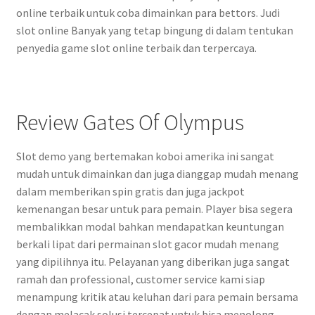
online terbaik untuk coba dimainkan para bettors. Judi
slot online Banyak yang tetap bingung di dalam tentukan
penyedia game slot online terbaik dan terpercaya.
Review Gates Of Olympus
Slot demo yang bertemakan koboi amerika ini sangat
mudah untuk dimainkan dan juga dianggap mudah menang
dalam memberikan spin gratis dan juga jackpot
kemenangan besar untuk para pemain. Player bisa segera
membalikkan modal bahkan mendapatkan keuntungan
berkali lipat dari permainan slot gacor mudah menang
yang dipilihnya itu. Pelayanan yang diberikan juga sangat
ramah dan professional, customer service kami siap
menampung kritik atau keluhan dari para pemain bersama
dengan melacak solusi tercepat untuk bisa menolong