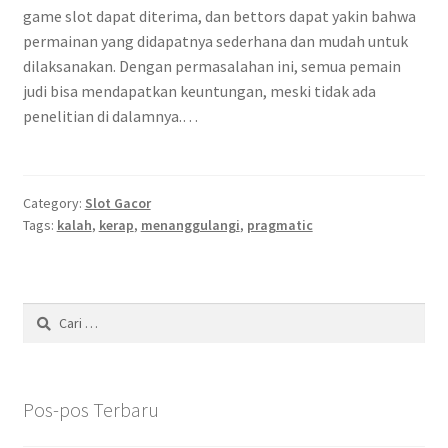
game slot dapat diterima, dan bettors dapat yakin bahwa
permainan yang didapatnya sederhana dan mudah untuk
dilaksanakan. Dengan permasalahan ini, semua pemain
judi bisa mendapatkan keuntungan, meski tidak ada
penelitian di dalamnya.…
Category:
Slot Gacor
Tags:
kalah
,
kerap
,
menanggulangi
,
pragmatic
Cari
untuk:
Pos-pos Terbaru