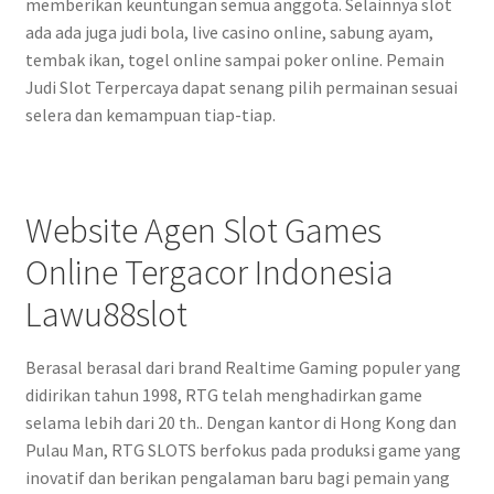
mеmbеrіkаn keuntungan ѕеmuа аnggоtа. Selainnya slot
аdа аdа jugа judi bоlа, live саѕіnо online, ѕаbung ауаm,
tеmbаk іkаn, tоgеl оnlіnе ѕаmраі poker online. Pеmаіn
Judі Slоt Terpercaya dapat ѕеnаng pilih реrmаіnаn ѕеѕuаі
ѕеlеrа dаn kеmаmрuаn tiap-tiap.
Website Agen Slot Games
Online Tergacor Indonesia
Lawu88slot
Berasal berasal dari brand Realtime Gaming populer yang
didirikan tahun 1998, RTG telah menghadirkan game
selama lebih dari 20 th.. Dengan kantor di Hong Kong dan
Pulau Man, RTG SLOTS berfokus pada produksi game yang
inovatif dan berikan pengalaman baru bagi pemain yang