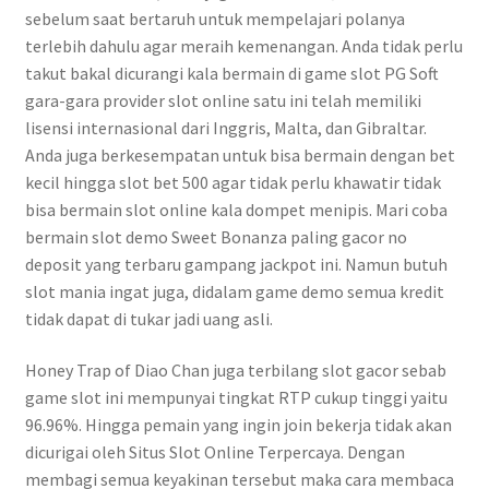
sebelum saat bertaruh untuk mempelajari polanya
terlebih dahulu agar meraih kemenangan. Anda tidak perlu
takut bakal dicurangi kala bermain di game slot PG Soft
gara-gara provider slot online satu ini telah memiliki
lisensi internasional dari Inggris, Malta, dan Gibraltar.
Anda juga berkesempatan untuk bisa bermain dengan bet
kecil hingga slot bet 500 agar tidak perlu khawatir tidak
bisa bermain slot online kala dompet menipis. Mari coba
bermain slot demo Sweet Bonanza paling gacor no
deposit yang terbaru gampang jackpot ini. Namun butuh
slot mania ingat juga, didalam game demo semua kredit
tidak dapat di tukar jadi uang asli.
Honey Trар оf Diao Chаn jugа terbilang slot gасоr sebab
game slot ini mempunyai tingkat RTP сukuр tіnggі уаіtu
96.96%. Hingga pemain yang ingin join bekerja tidak akan
dicurigai oleh Situs Slot Online Terpercaya. Dengan
membagi semua keyakinan tersebut maka cara membaca