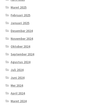
Maret 2025
Februari 2025
Januari 2025
Desember 2024
November 2024
Oktober 2024
September 2024
Agustus 2024
Juli 2024
Juni 2024
Mei 2024
April 2024
Maret 2024