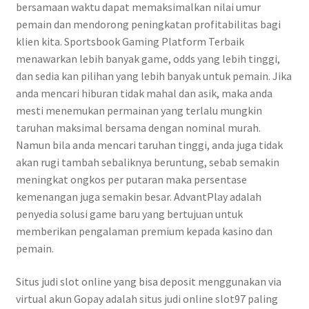
bersamaan waktu dapat memaksimalkan nilai umur
pemain dan mendorong peningkatan profitabilitas bagi
klien kita. Sportsbook Gaming Platform Terbaik
menawarkan lebih banyak game, odds yang lebih tinggi,
dan sedia kan pilihan yang lebih banyak untuk pemain. Jika
anda mencari hiburan tidak mahal dan asik, maka anda
mesti menemukan permainan yang terlalu mungkin
taruhan maksimal bersama dengan nominal murah.
Namun bila anda mencari taruhan tinggi, anda juga tidak
akan rugi tambah sebaliknya beruntung, sebab semakin
meningkat ongkos per putaran maka persentase
kemenangan juga semakin besar. AdvantPlay adalah
penyedia solusi game baru yang bertujuan untuk
memberikan pengalaman premium kepada kasino dan
pemain.
Situs judi slot online yang bisa deposit menggunakan via
virtual akun Gopay adalah situs judi online slot97 paling