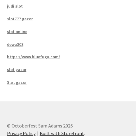
judi slot
slot777 gacor
slot online
dewa303
https://www.bluefugu.com/
slot gacor
Slot gacor
© Octoberfest Sam Adams 2026
Privacy Policy
Built with Storefront
.