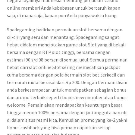
negara layaknya Indonesia melarang perjudian. Casino
online memberi Anda kebebasan untuk bertaruh kapan
saja, di mana saja, kapan pun Anda punya waktu luang.
Spadegaming hadirkan permainan slot bersama dengan
cii-ciri yang seru dan menantang. Spadegaming sangat
hebat didalam menciptakan game slot Slot yang di bekali
bersama dengan RTP slot tinggi, bersama dengan
estimasi 90 s/d 98 persen di semua judul. Semua permainan
hebat dari slot online Slot sering memecahkan jackpot
cuma bersama dengan pola bermain slot bet terkecil dan
termurah mulai berasal dari Rp 200. Dengan bermain disini
anda berkesempatan untuk mendapatkan sebagian bonus
dan promo terbaik seperti bonus new member atau bonus
welcome. Pemain akan mendapatkan keuntungan besar
hingga meraih 100% bersama dengan jadi anggota baru di
di dalam situs resmi kita. Kemudian promo yang ke-2 yakni
bonus cashback yang bisa pemain dapatkan setiap