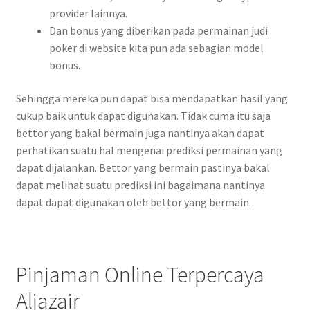
provider lainnya.
Dan bonus yang diberikan pada permainan judi
poker di website kita pun ada sebagian model
bonus.
Sehingga mereka pun dapat bisa mendapatkan hasil yang
cukup baik untuk dapat digunakan. Tidak cuma itu saja
bettor yang bakal bermain juga nantinya akan dapat
perhatikan suatu hal mengenai prediksi permainan yang
dapat dijalankan. Bettor yang bermain pastinya bakal
dapat melihat suatu prediksi ini bagaimana nantinya
dapat dapat digunakan oleh bettor yang bermain.
Pinjaman Online Terpercaya
Aljazair