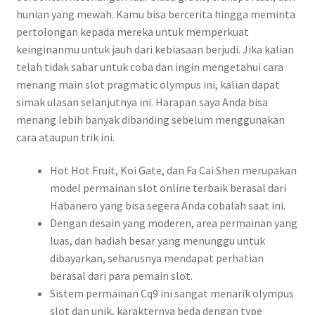
hunian yang mewah. Kamu bisa bercerita hingga meminta
pertolongan kepada mereka untuk memperkuat
keinginanmu untuk jauh dari kebiasaan berjudi. Jika kalian
telah tidak sabar untuk coba dan ingin mengetahui cara
menang main slot pragmatic olympus ini, kalian dapat
simak ulasan selanjutnya ini. Harapan saya Anda bisa
menang lebih banyak dibanding sebelum menggunakan
cara ataupun trik ini.
Hot Hot Fruit, Koi Gate, dan Fa Cai Shen merupakan
model permainan slot online terbaik berasal dari
Habanero yang bisa segera Anda cobalah saat ini.
Dengan desain yang moderen, area permainan yang
luas, dan hadiah besar yang menunggu untuk
dibayarkan, seharusnya mendapat perhatian
berasal dari para pemain slot.
Sistem permainan Cq9 ini sangat menarik olympus
slot dan unik, karakternya beda dengan type