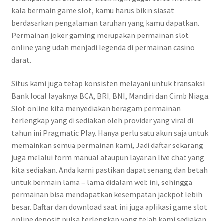
kala bermain game slot, kamu harus bikin siasat
berdasarkan pengalaman taruhan yang kamu dapatkan.
Permainan joker gaming merupakan permainan slot
online yang udah menjadi legenda di permainan casino
darat.
Situs kami juga tetap konsisten melayani untuk transaksi
Bank local layaknya BCA, BRI, BNI, Mandiri dan Cimb Niaga.
Slot online kita menyediakan beragam permainan
terlengkap yang di sediakan oleh provider yang viral di
tahun ini Pragmatic Play. Hanya perlu satu akun saja untuk
memainkan semua permainan kami, Jadi daftar sekarang
juga melalui form manual ataupun layanan live chat yang
kita sediakan. Anda kami pastikan dapat senang dan betah
untuk bermain lama – lama didalam web ini, sehingga
permainan bisa mendapatkan kesempatan jackpot lebih
besar. Daftar dan download saat ini juga aplikasi game slot
online deposit pulsa terlengkap yang telah kami sediakan