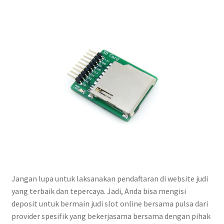
Jangan lupa untuk laksanakan pendaftaran di website judi
yang terbaik dan tepercaya. Jadi, Anda bisa mengisi
deposit untuk bermain judi slot online bersama pulsa dari
provider spesifik yang bekerjasama bersama dengan pihak