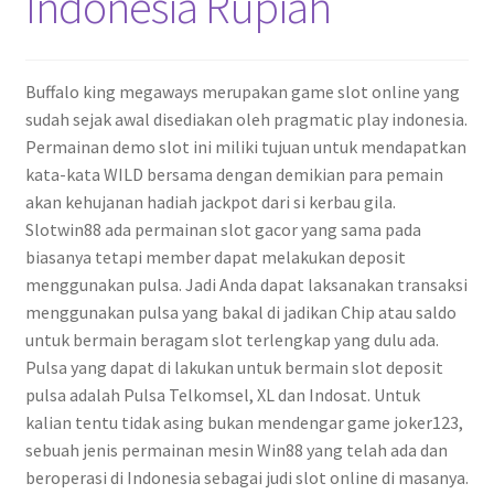
Indonesia Rupiah
Buffalo king megaways merupakan game slot online yang
sudah sejak awal disediakan oleh pragmatic play indonesia.
Permainan demo slot ini miliki tujuan untuk mendapatkan
kata-kata WILD bersama dengan demikian para pemain
akan kehujanan hadiah jackpot dari si kerbau gila.
Slotwin88 ada permainan slot gacor yang sama pada
biasanya tetapi member dapat melakukan deposit
menggunakan pulsa. Jadi Anda dapat laksanakan transaksi
menggunakan pulsa yang bakal di jadikan Chip atau saldo
untuk bermain beragam slot terlengkap yang dulu ada.
Pulsa yang dapat di lakukan untuk bermain slot deposit
pulsa adalah Pulsa Telkomsel, XL dan Indosat. Untuk
kalian tentu tidak asing bukan mendengar game joker123,
sebuah jenis permainan mesin Win88 yang telah ada dan
beroperasi di Indonesia sebagai judi slot online di masanya.