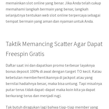
memainkan slot online yang benar. Jika Anda telah cukup
memahami langkah bermain yang benar, langkah
selanjutnya tentukan web slot online terpercaya sebagai
tempat bermain yang aman dan nyaman untuk Anda.
Taktik Memancing Scatter Agar Dapat
Freespin Gratis
Daftar saat ini dan dapatkan promo terbesar layaknya
bonus deposit 100% di awal dengan target TO kecil. Kalau
kebetulan memberhentikannya di jackpot atau yang
bernilai hadiahnya besar, maka bisa untung. Tapi misalnya
putar terus tidak dapat-dapat maka koin kita ya dapat
berkurang terus dan menjadi rugi.
Tak butuh diragukan lagi bahwa tiap-tiap member yang