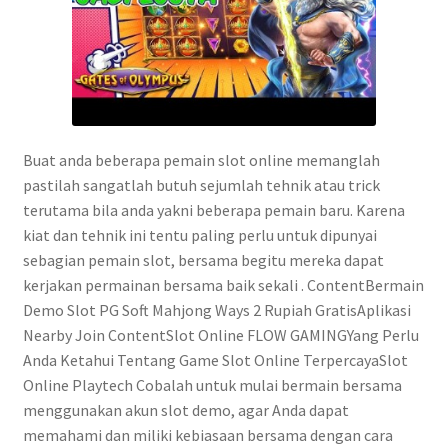
Buat anda beberapa pemain slot online memanglah
pastilah sangatlah butuh sejumlah tehnik atau trick
terutama bila anda yakni beberapa pemain baru. Karena
kiat dan tehnik ini tentu paling perlu untuk dipunyai
sebagian pemain slot, bersama begitu mereka dapat
kerjakan permainan bersama baik sekali . ContentBermain
Demo Slot PG Soft Mahjong Ways 2 Rupiah GratisAplikasi
Nearby Join ContentSlot Online FLOW GAMINGYang Perlu
Anda Ketahui Tentang Game Slot Online TerpercayaSlot
Online Playtech Cobalah untuk mulai bermain bersama
menggunakan akun slot demo, agar Anda dapat
memahami dan miliki kebiasaan bersama dengan cara