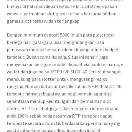
linknya di halaman depan website kita. Slotmerupakan
website permainan slot gacor terbaik bersama pilihan
games slots terbaru dan terlengkap.
Dengan minimum deposit 5000 inilah para player bisa
berlega hati gara-gara bisa menghilangkan rasa
penasaran mereka bersama deposit yang minim budget
tersebut. Bukan cuma itu saja, Situs ini sendiri juga
menyediakan beragam model deposit via bank ternama, e
wallet dan juga pulsa. RTP LIVE SLOT 4D tersebut sangat
mendukung para slotter untuk mengurangi resiko
rungkad. Namun butuh untuk diketahuiLIVE RTP SLOT 4D
tersebut hanya sebagai acuan bagi pemain agar bisa
senantiasa meraup keuntungan dari permainan slot
online. RTP tersebut juga tidak menjamin kemenangan
anda 100% sebab pada dasarnya RTP tersebut dapat
terupdate secara otomatis berdasarkan permainan yang
waktu ini sedang banyak dimainkan dan juga di