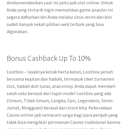
direkomendasikan saat ini yaitu judi slot online. Untuk
Anda yang tertarik ingin memainkan game populer ini
segera daftarkan diri Anda melalui situs resmi dan kini
sudah banyak sekali pilihan web terbaik yang bisa
digunakan.
Bonus Cashback Up To 10%
Lootbox – layaknya kotak harta karun, Lootbox penuh
bersama kejutan dan hadiah, termasuk tiket turnamen
slot, hadiah duit tunai, atau emoji. Anda dapat membeli
salah satu berasal dari tujuh model Lootbox yang ada
(Umum, TIdak Umum, Langka, Epic, Legendaris, Senin-
Jumat, Mingguan) berasal dari store kita. Keberadaan
Casino online jadi semacam surga bagi para penjudi yang
tidak bisa mengikuti permainan Casino tradisional karena