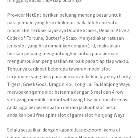
minggunya atau tiap-tiap bulannya.
Provider NetEnt berikan peluang menang besar untuk
para pemain yang bisa dinikmati pada lebih dari satu
model slot terbaik layaknya Double Stacks, Dead or Alive 2,
Codex of Fortune, Butterfly Staxx. Menyediakan ratusan
jenis slot yang bisa dimainkan dengan 1 id, maka akan
berikan peluang menguntungkan untuk para pemain
mengumpulkan penghasilan terbaik pada tiap tiap waktu.
Tentunya terdapat beberapa tawaran model slot
terpopuler yang bisa para pemain andalkan layaknya Lucky
Tigers, Greek Gods, Dragon Koi, Long Lai Fa. Mahjong Ways
merupakan game slot bersama dengan 5 reel dan 4 row
slot yang memiliki simbol wild yang bisa bertransformasi.
Anda juga berkesempatan meraih jackpot slot besar
andaikan beli free spins slot di game slot Mahjong Ways.
Selalu sesuaikan dengan kapabilitas ekonomi kamu di
dalam bermain mesin slot online. Hampir semua game judi