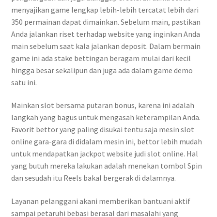
menyajikan game lengkap lebih-lebih tercatat lebih dari
350 permainan dapat dimainkan. Sebelum main, pastikan
Anda jalankan riset terhadap website yang inginkan Anda
main sebelum saat kala jalankan deposit. Dalam bermain
game ini ada stake bettingan beragam mulai dari kecil
hingga besar sekalipun dan juga ada dalam game demo
satu ini.
Mainkan slot bersama putaran bonus, karena ini adalah
langkah yang bagus untuk mengasah keterampilan Anda.
Favorit bettor yang paling disukai tentu saja mesin slot
online gara-gara di didalam mesin ini, bettor lebih mudah
untuk mendapatkan jackpot website judi slot online. Hal
yang butuh mereka lakukan adalah menekan tombol Spin
dan sesudah itu Reels bakal bergerak di dalamnya.
Layanan pelanggani akani memberikan bantuani aktif
sampai petaruhi bebasi berasal dari masalahi yang