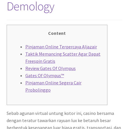
Demology
Content
Pinjaman Online Terpercaya Aljazair
Taktik Memancing Scatter Agar Dapat
Freespin Gratis
Review Gates Of Olympus
Gates Of Olympus™
Pinjaman Online Segera Cair
Probolinggo
Sebab agunan virtual untung kotor ini, casino bersama
dengan teratur tawarkan rayuan lux ke betaruh besar
berbentuk kesenangan luar biasa gratis, transportasi, dan