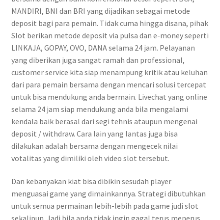
MANDIRI, BNI dan BRI yang dijadikan sebagai metode
deposit bagi para pemain. Tidak cuma hingga disana, pihak
Slot berikan metode deposit via pulsa dan e-money seperti
LINKAJA, GOPAY, OVO, DANA selama 24 jam. Pelayanan
yang diberikan juga sangat ramah dan professional,
customer service kita siap menampung kritik atau keluhan
dari para pemain bersama dengan mencari solusi tercepat
untuk bisa mendukung anda bermain. Livechat yang online
selama 24 jam siap mendukung anda bila mengalami
kendala baik berasal dari segi tehnis ataupun mengenai
deposit / withdraw. Cara lain yang lantas juga bisa
dilakukan adalah bersama dengan mengecek nilai
votalitas yang dimiliki oleh video slot tersebut.
Dan kebanyakan kiat bisa dibikin sesudah player
menguasai game yang dimainkannya. Strategi dibutuhkan
untuk semua permainan lebih-lebih pada game judi slot
sekalipun. Jadi bila anda tidak ingin gagal terus menerus