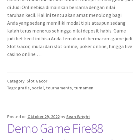
di Judi Onlinebisa dimainkan bersama dengan nilai
taruhan kecil. Hal ini tentu akan amat menolong bagi
Anda yang sedang memiliki modal tipis ataupun sedang
kalah terus menerus sehingga nilai deposit habis. Game
judi bet kecil ini bisa Anda temukan di bermacam game judi
Slot Gacor, mulai dari slot online, poker online, hingga live
casino online.…
Category:
Slot Gacor
Tags:
gratis
,
social
,
tournaments
,
turnamen
Posted on
Oktober 29, 2022
by
Sean Wright
Demo Game Fire88