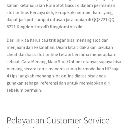
kalian ketahui ialah Pola Slot Gacor didalam permainan
slot online. Percaya deh, kerap kok member kami yang
dapat jackpot sampai ratusan juta rupiah di QQ8221 QQ
8221 Kingdomtoto4D Kingdomtoto 4d.
Dari ini kita harus tau trik agar bisa menang slot dan
menjauhi dari kekalahan. Disini kita tidak akan lakukan
cheat dan hack slot online tetapi bersama menerapkan
sebuah Cara Menang Main Slot Online teranyar supaya bisa
menang secara terus menerus cuma bermodalkan HP saja.
4 tips langkah menang slot online diatas bisa anda
gunakan sebagai referensi dan untuk menyiapkan diri
sebelum bermain.
Pelayanan Customer Service