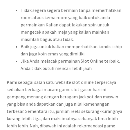
Tidak segera segera bermain tanpa memerhatikan
room atau skema room yang baik untuk anda
permainkan.Kalian dapat lakukan spin untuk
mengecek apakah meja yang kalian mainkan
masihlah bagus atau tidak.
Baik juga untuk kalian memperhatikan kondisi chip
dan juga koin emas yang dimiliki.
Jika Anda melacak permainan Slot Online terbaik,
Anda tidak butuh mencari lebih jauh.
Kami sebagai salah satu website slot online terpercaya
sediakan berbagai macam game slot gacor hari ini
gampang menang dengan beragam jackpot dan maxwin
yang bisa anda dapatkan dan juga nilai kemenangan
terbesar. Sementara itu, jumlah reels sekurang-kurangnya
kurang lebih tiga, dan maksimalnya sebanyak lima lebih-
lebih lebih. Nah, dibawah ini adalah rekomendasi game