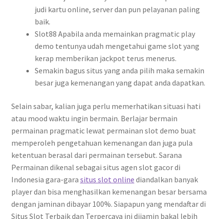
judi kartu online, server dan pun pelayanan paling
baik.
Slot88 Apabila anda memainkan pragmatic play
demo tentunya udah mengetahui game slot yang
kerap memberikan jackpot terus menerus.
Semakin bagus situs yang anda pilih maka semakin
besar juga kemenangan yang dapat anda dapatkan.
Selain sabar, kalian juga perlu memerhatikan situasi hati
atau mood waktu ingin bermain. Berlajar bermain
permainan pragmatic lewat permainan slot demo buat
memperoleh pengetahuan kemenangan dan juga pula
ketentuan berasal dari permainan tersebut. Sarana
Permainan dikenal sebagai situs agen slot gacor di
Indonesia gara-gara
situs slot online
diandalkan banyak
player dan bisa menghasilkan kemenangan besar bersama
dengan jaminan dibayar 100%. Siapapun yang mendaftar di
Situs Slot Terbaik dan Terpercaya ini dijamin bakal lebih