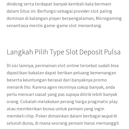
dindong serta terdapat banyak kembali kala bermain
dalam Situs ini. Berfungsi sebagai provider slot paling
dominan di kalangan player berpengalaman, Microgaming
senantiasa merilis game-game slot menantang.
Langkah Pilih Type Slot Deposit Pulsa
Di sisi lainnya, permainan slot online tersebut sudah bisa
dipastikan bakalan dapat berikan peluang kemenangan
beserta keuntungan berasal dari banyaknya promo
menarik lho. Karena agen resminya cukup banyak, anda
perlu mencari siasat yang pas supaya dilirik lebih banyak
orang. Cobalah melakukan perang harga pragmatic play
atau memberikan bonus untuk pemain yang ingin
membeli chip. Poker dimainkan dalam berbagai wujud di
seluruh dunia, di mana seorang pemain harus memanggil