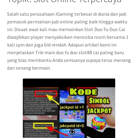
Salah satu perusahaan iGaming terbesar di dunia dan jadi
pemasok permainan judi online paling baik hingga waktu
ini. Disaat awal kali mau memainkan Slot Duo Fu Duo Cai
diwajibkan player menyaksikan mencoba room bersama 1
kali spin dan juga bid rendah. Adapun artikel kami ini
menjelaskan Trik main duo fu duo slot88 cai paling baru
yang bias membantu Anda semuanya supaya terus menang
dan senang bermain.