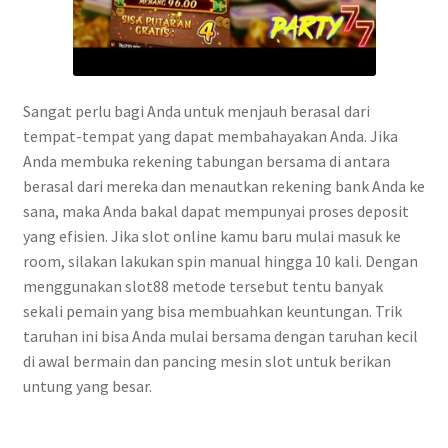
Sangat perlu bagi Anda untuk menjauh berasal dari
tempat-tempat yang dapat membahayakan Anda. Jika
Anda membuka rekening tabungan bersama di antara
berasal dari mereka dan menautkan rekening bank Anda ke
sana, maka Anda bakal dapat mempunyai proses deposit
yang efisien. Jika slot online kamu baru mulai masuk ke
room, silakan lakukan spin manual hingga 10 kali. Dengan
menggunakan slot88 metode tersebut tentu banyak
sekali pemain yang bisa membuahkan keuntungan. Trik
taruhan ini bisa Anda mulai bersama dengan taruhan kecil
di awal bermain dan pancing mesin slot untuk berikan
untung yang besar.