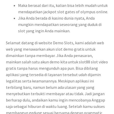
Maka berasal dari itu, kalian bisa lebih mudah untuk
mendapatkan jackpot slot gates of olympus online.
Jika Anda berada di kasino dunia nyata, Anda
mungkin mendapatkan seseorang yang duduk di
slot yang ingin Anda mainkan.
Selamat datang di website Demo Slots, kami adalah web
web yang menawarkan akun slot demo gratis untuk
dimainkan tanpa membayar. Jika Anda penasaran,
mainkan salah satu akun demo kita untuk slot88 slot video
gratis tanpa harus mengunduh apa pun. Bisa dibilang
aplikasi yang tersedia di layanan tersebut udah dijamin
legalitas serta keamanannya. Meskipun aplikasi ini
terbilang baru, namun belum ada ulasan yang yang
menyebutkan terbukti membayar atau tidak. Jadi jangan
berharap dulu, andaikan kamu ingin mencobanya Anggap
saja sebagai hiburan di waktu luang. Setelah kamu sukses
membangun gedung sesuai bersama dengan pragmatic