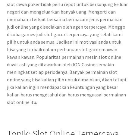
slot dewa poker tidak perlu repot untuk berkunjung ke luar
negeri dan mengeluarkan banyak uang. Mengerti dan
memahami terkait bersama bermacam jenis permainan
judi online yang disediakan oleh agen terpercaya. Monggo
dicoba games judi slot gacor terpercaya yang telah kami
pilih untuk anda semua. Jadikan ini motivasi anda untuk
bisa yang terbaik dalam perburuan slot gacor maxwin
kawan kawan. Popularitas permainan mesin slot online
duwit asli yang ditawarkan oleh ION Casino semakin
meningkat setiap periodenya. Banyak permainan slot
online yang bisa kalian pilih untuk dimainkan, Akan tetapi
jika kalian ingin mendapatkan keuntungan yang besar
kalian harus mengetahui dan harus menguasai permainan
slot online itu.
Topik: Slot Online Terpercaya