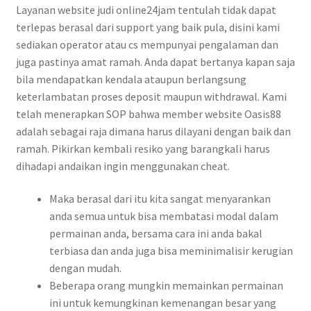
Layanan website judi online24jam tentulah tidak dapat
terlepas berasal dari support yang baik pula, disini kami
sediakan operator atau cs mempunyai pengalaman dan
juga pastinya amat ramah. Anda dapat bertanya kapan saja
bila mendapatkan kendala ataupun berlangsung
keterlambatan proses deposit maupun withdrawal. Kami
telah menerapkan SOP bahwa member website Oasis88
adalah sebagai raja dimana harus dilayani dengan baik dan
ramah. Pikirkan kembali resiko yang barangkali harus
dihadapi andaikan ingin menggunakan cheat.
Maka berasal dari itu kita sangat menyarankan
anda semua untuk bisa membatasi modal dalam
permainan anda, bersama cara ini anda bakal
terbiasa dan anda juga bisa meminimalisir kerugian
dengan mudah.
Beberapa orang mungkin memainkan permainan
ini untuk kemungkinan kemenangan besar yang