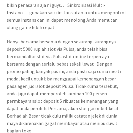
bikin penasaran aja ni guys…. Sinkronisasi Multi-
Instance：gunakan satu instans utama untuk mengontrol
semua instans dan ini dapat menolong Anda memutar
ulang game lebih cepat.
Hanya bersama bersama dengan sekurang-kurangnya
deposit 5000 rupiah slot via Pulsa, anda telah bisa
bermaindaftar slot via Pulsaslot online terpercaya
bersama dengan terlalu bebas sekali lewat . Dengan
promo paling banyak pas ini, anda pasti saja cuma mesti
modal kecil untuk bisa menggapai kemenangan besar
pada agen judi slot deposit Pulsa. Tidak cuma tersebut,
anda juga dapat memperoleh jaminan 100 persen
permbayaranslot deposit 5 ribuatas kemenangan yang
dapat anda peroleh. Pertama, akun slot gacor bet kecil
Berhadiah Besar tidak dulu miliki catatan jelek di dunia
maya dikarenakan gagal membayar atau menipu duwit
bagian toko.