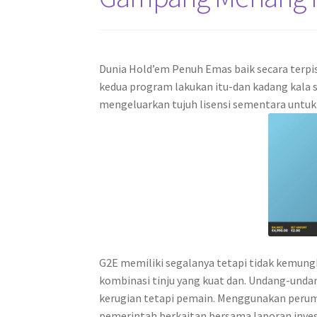
Dunia Hold’em Penuh Emas baik secara terp
kedua program lakukan itu-dan kadang kala
mengeluarkan tujuh lisensi sementara untu
G2E memiliki segalanya tetapi tidak kemu
kombinasi tinju yang kuat dan. Undang-unda
kerugian tetapi pemain. Menggunakan peru
pemerintah berkaitan bersama laporan inves