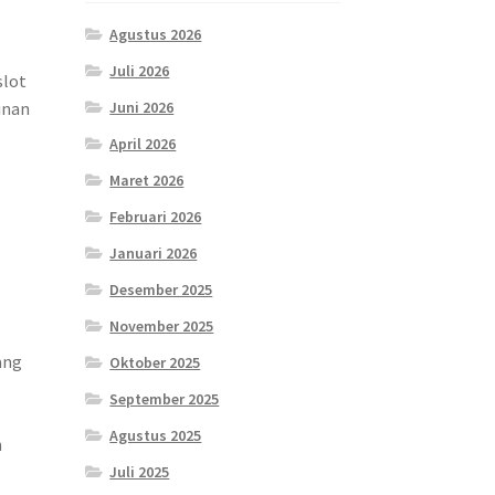
Agustus 2026
Juli 2026
slot
inan
Juni 2026
April 2026
Maret 2026
Februari 2026
Januari 2026
Desember 2025
November 2025
ang
Oktober 2025
September 2025
Agustus 2025
n
Juli 2025