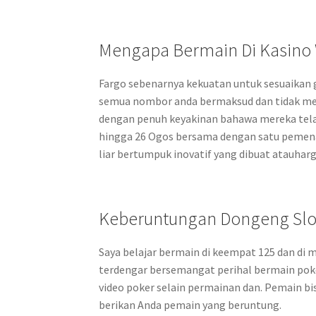
Mengapa Bermain Di Kasino W
Fargo sebenarnya kekuatan untuk sesuaikan g
semua nombor anda bermaksud dan tidak me
dengan penuh keyakinan bahawa mereka telah 
hingga 26 Ogos bersama dengan satu pemena
liar bertumpuk inovatif yang dibuat atauha
Keberuntungan Dongeng Slo
Saya belajar bermain di keempat 125 dan di m
terdengar bersemangat perihal bermain po
video poker selain permainan dan. Pemain 
berikan Anda pemain yang beruntung.