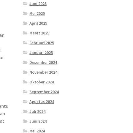
Juni 2025
Mei 2025
April 2025
Maret 2025
kan
Februari 2025
u
Januari 2025
ai
Desember 2024
November 2024
Oktober 2024
September 2024
Agustus 2024
tentu
Juli 2024
nan
pat
Juni 2024
Mei 2024