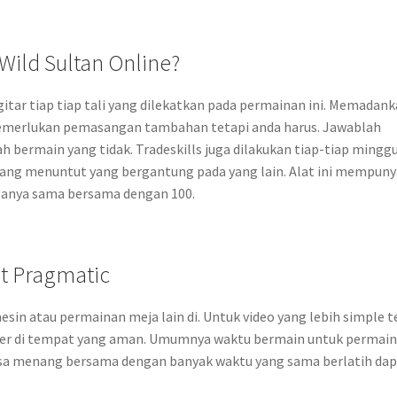
ild Sultan Online?
itar tiap tiap tali yang dilekatkan pada permainan ini. Memadan
merlukan pemasangan tambahan tetapi anda harus. Jawablah
bermain yang tidak. Tradeskills juga dilakukan tiap-tiap mingg
ng menuntut yang bergantung pada yang lain. Alat ini mempuny
rganya sama bersama dengan 100.
t Pragmatic
esin atau permainan meja lain di. Untuk video yang lebih simple 
ker di tempat yang aman. Umumnya waktu bermain untuk permai
bisa menang bersama dengan banyak waktu yang sama berlatih da