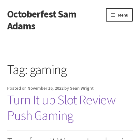
Octoberfest Sam
Skip
Skip
Menu
to
to
Adams
navigation
content
Beranda
About us
Tag:
gaming
Contact us
Posted on
November 16, 2022
by
Sean Wright
Privacy Policy
Turn It up Slot Review
Push Gaming