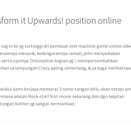
form it Upwards! position online
 log in ke yg tertinggi dri pembuat slot machine game online vid
. Desainnya menarik, kedengarannya ramah, john menyediakan
serta opsinya. Orisinalitas bagian yg \ mempersembahkan
lihan serampangan Crazy paling cemerlang, & ya kaga melihatnya
lalui kami berjaya memutar 3 turno tangan iblis, akan tetapi am
ana adalah Rock-star! Slot movie sekarang diisi dgn kejutan
untungan bother yg sangat bermanfaat.