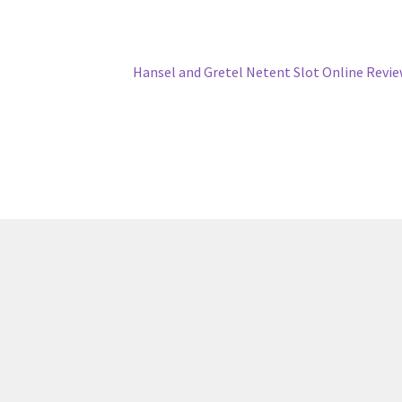
Next
Hansel and Gretel Netent Slot Online Revi
post: