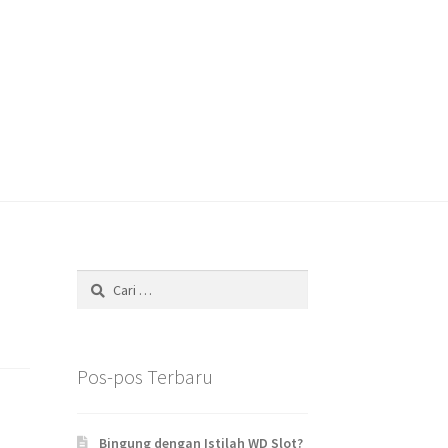
Cari
untuk:
Pos-pos Terbaru
Bingung dengan Istilah WD Slot?