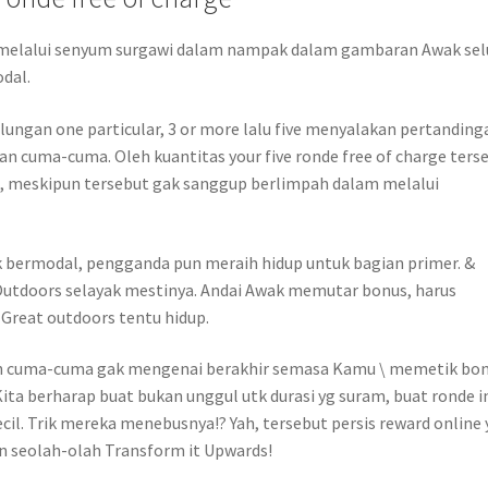
 melalui senyum surgawi dalam nampak dalam gambaran Awak sel
dal.
lungan one particular, 3 or more lalu five menyalakan pertanding
an cuma-cuma. Oleh kuantitas your five ronde free of charge ters
, meskipun tersebut gak sanggup berlimpah dalam melalui
 bermodal, pengganda pun meraih hidup untuk bagian primer. &
Outdoors selayak mestinya. Andai Awak memutar bonus, harus
Great outdoors tentu hidup.
an cuma-cuma gak mengenai berakhir semasa Kamu \ memetik bon
a berharap buat bukan unggul utk durasi yg suram, buat ronde i
ecil. Trik mereka menebusnya!? Yah, tersebut persis reward online 
n seolah-olah Transform it Upwards!