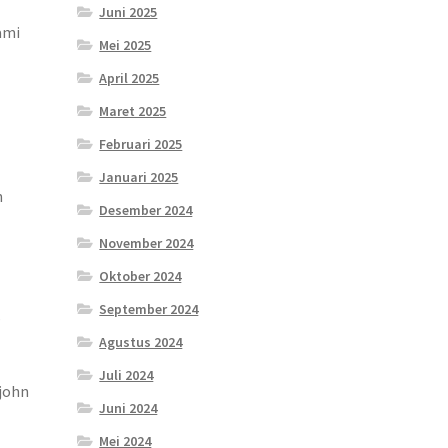
Juni 2025
ami
Mei 2025
April 2025
Maret 2025
Februari 2025
Januari 2025
n
Desember 2024
November 2024
Oktober 2024
September 2024
s
Agustus 2024
Juli 2024
john
Juni 2024
Mei 2024