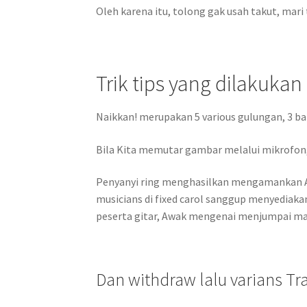
Oleh karena itu, tolong gak usah takut, mar
Trik tips yang dilakukan
Naikkan! merupakan 5 various gulungan, 3 bar
Bila Kita memutar gambar melalui mikrofon, c
Penyanyi ring menghasilkan mengamankan Aw
musicians di fixed carol sanggup menyediak
peserta gitar, Awak mengenai menjumpai maka
Dan withdraw lalu varians Tr