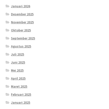
Januari 2026
Desember 2025
November 2025
Oktober 2025
September 2025
Agustus 2025
Juli 2025
Juni 2025
Mei 2025
April 2025
Maret 2025
Februari 2025
Januari 2025