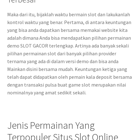
Maka dari itu, bijaklah waktu bermain slot dan lakukanlah
kontrol waktu yang benar. Pertama, di antara keuntungan
yang bisa anda dapatkan bersama memakai website kita
adalah dimana Anda bisa mendapatkan pilihan permainan
demo SLOT GACOR terlengkap. Artinya ada banyak sekali
pilihan permainan slot dari banyak pilihan provider
ternama yang ada di dalam versi demo dan bisa anda
Mainkan disini bersama mudah. Keuntungan ketiga yang
telah dapat didapatkan oleh pemain kala deposit bersama
dengan transaksi pulsa buat game slot merupakan nilai
nominalnya yang amat sedikit sekali.
Jenis Permainan Yang
Terpopuler Situs Slot Online