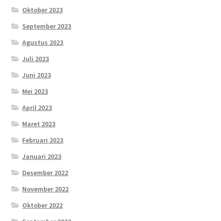
Oktober 2023
September 2023
Agustus 2023
Juli 2023
Juni 2023
Mei 2023
April 2023
Maret 2023
Februari 2023
Januari 2023
Desember 2022
November 2022
Oktober 2022