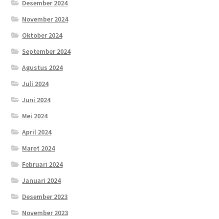
Desember 2024
November 2024
Oktober 2024
September 2024
Agustus 2024
Juli 2024
Juni 2024
Mei 2024
April 2024
Maret 2024
Februari 2024
Januari 2024
Desember 2023
November 2023