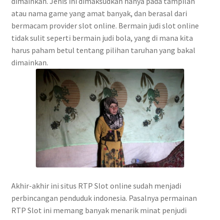
dimainkan. Jenis ini dimaksudkan hanya pada tampilan
atau nama game yang amat banyak, dan berasal dari
bermacam provider slot online. Bermain judi slot online
tidak sulit seperti bermain judi bola, yang di mana kita
harus paham betul tentang pilihan taruhan yang bakal
dimainkan.
Akhir-akhir ini situs RTP Slot online sudah menjadi
perbincangan penduduk indonesia. Pasalnya permainan
RTP Slot ini memang banyak menarik minat penjudi