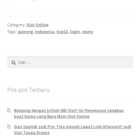
Category:
Slot Online
Tags:
gaming
,
indonesia
,
live22
,
login
,
resmi
Cari
untuk:
Pos-pos Terbaru
Bingung dengan Istilah WD Slot? Ini Penjelasan Lengkap
buat Kamu yang Baru Main Slot Online
Dari Gaptek Jadi Pro: Tips Ampuh Lewat Link Alternatif Judi
Slot Tanpa Drama