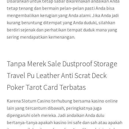
Disarankan untuk tetap sabar dikarenakan andaikan Anda
tetap tenang dan bermain pelan-pelan pasti Anda bisa
mengembalikan kerugian yang Anda alami. Jika Anda jadi
kurang beruntung ditempat yang Anda duduki, silahkan
berdiri sejenak dan perhatikan tempat duduk mana yang
sering mendapatkan kemenangan.
Tanpa Merek Sale Dustproof Storage
Travel Pu Leather Anti Scrat Deck
Poker Tarot Card Terbatas
Karena Slotum Casino terhubung bersama kasino online
lain yang tercantum dibawah, peringkatnya juga
dipengaruhi oleh mereka. Jadi andaikan Anda dulu
bertanya-tanya apakah kasino ini safe dan sah atau apakah