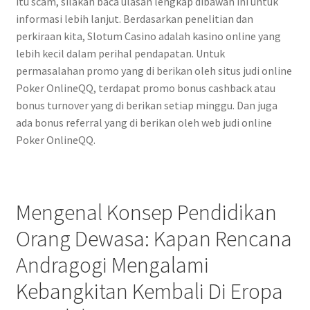
itu scam, silakan baca ulasan lengkap dibawah ini untuk
informasi lebih lanjut. Berdasarkan penelitian dan
perkiraan kita, Slotum Casino adalah kasino online yang
lebih kecil dalam perihal pendapatan. Untuk
permasalahan promo yang di berikan oleh situs judi online
Poker OnlineQQ, terdapat promo bonus cashback atau
bonus turnover yang di berikan setiap minggu. Dan juga
ada bonus referral yang di berikan oleh web judi online
Poker OnlineQQ.
Mengenal Konsep Pendidikan
Orang Dewasa: Kapan Rencana
Andragogi Mengalami
Kebangkitan Kembali Di Eropa