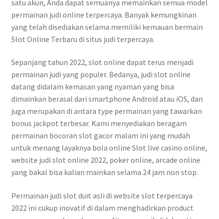
satu akun, Anda dapat semuanya memainkan semua model
permainan judi online terpercaya. Banyak kemungkinan
yang telah disediakan selama memiliki kemauan bermain
Slot Online Terbaru di situs judi terpercaya.
Sepanjang tahun 2022, slot online dapat terus menjadi
permainan judi yang populer. Bedanya, judi slot online
datang didalam kemasan yang nyaman yang bisa
dimainkan berasal dari smartphone Android atau iOS, dan
juga merupakan di antara type permainan yang tawarkan
bonus jackpot terbesar. Kami menyediakan beragam
permainan bocoran slot gacor malam ini yang mudah
untuk menang layaknya bola online Slot live casino online,
website judi slot online 2022, poker online, arcade online
yang bakal bisa kalian mainkan selama 24 jam non stop.
Permainan judi slot duit asli di website slot terpercaya
2022 ini cukup inovatif di dalam menghadirkan product