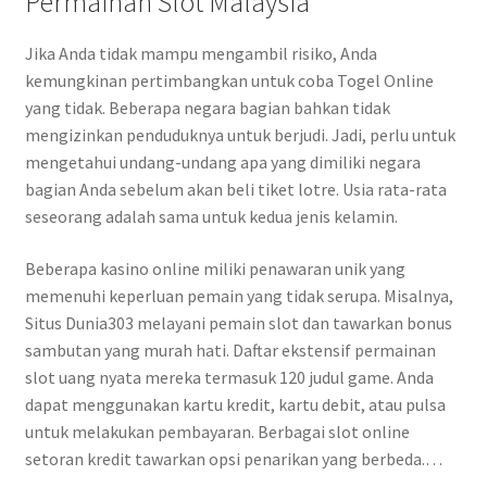
Permainan Slot Malaysia
Jika Anda tidak mampu mengambil risiko, Anda
kemungkinan pertimbangkan untuk coba Togel Online
yang tidak. Beberapa negara bagian bahkan tidak
mengizinkan penduduknya untuk berjudi. Jadi, perlu untuk
mengetahui undang-undang apa yang dimiliki negara
bagian Anda sebelum akan beli tiket lotre. Usia rata-rata
seseorang adalah sama untuk kedua jenis kelamin.
Beberapa kasino online miliki penawaran unik yang
memenuhi keperluan pemain yang tidak serupa. Misalnya,
Situs Dunia303 melayani pemain slot dan tawarkan bonus
sambutan yang murah hati. Daftar ekstensif permainan
slot uang nyata mereka termasuk 120 judul game. Anda
dapat menggunakan kartu kredit, kartu debit, atau pulsa
untuk melakukan pembayaran. Berbagai slot online
setoran kredit tawarkan opsi penarikan yang berbeda.…