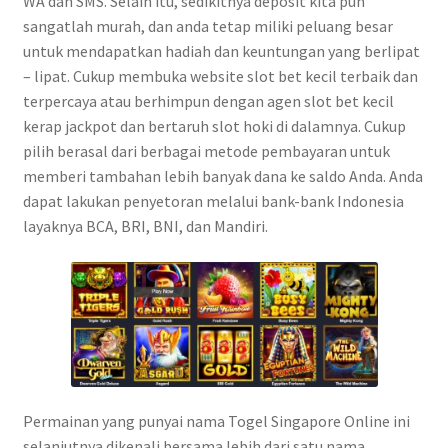
WA dan SMS. Selain itu, sedikitnya deposit kita pun
sangatlah murah, dan anda tetap miliki peluang besar
untuk mendapatkan hadiah dan keuntungan yang berlipat
– lipat. Cukup membuka website slot bet kecil terbaik dan
terpercaya atau berhimpun dengan agen slot bet kecil
kerap jackpot dan bertaruh slot hoki di dalamnya. Cukup
pilih berasal dari berbagai metode pembayaran untuk
memberi tambahan lebih banyak dana ke saldo Anda. Anda
dapat lakukan penyetoran melalui bank-bank Indonesia
layaknya BCA, BRI, BNI, dan Mandiri.
Permainan yang punyai nama Togel Singapore Online ini
selanjutnya dikenali bersama lebih dari satu nama