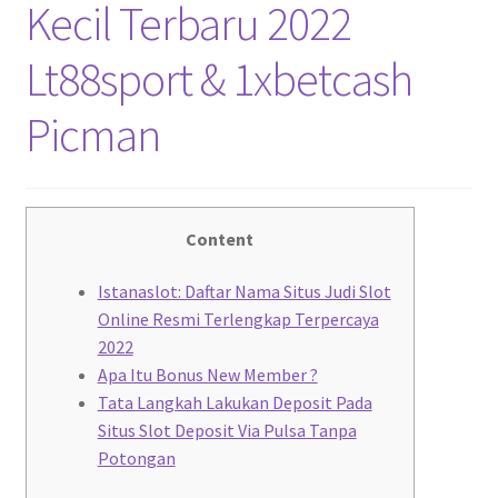
Kecil Terbaru 2022
Lt88sport & 1xbetcash
Picman
Content
Istanaslot: Daftar Nama Situs Judi Slot
Online Resmi Terlengkap Terpercaya
2022
Apa Itu Bonus New Member ?
Tata Langkah Lakukan Deposit Pada
Situs Slot Deposit Via Pulsa Tanpa
Potongan