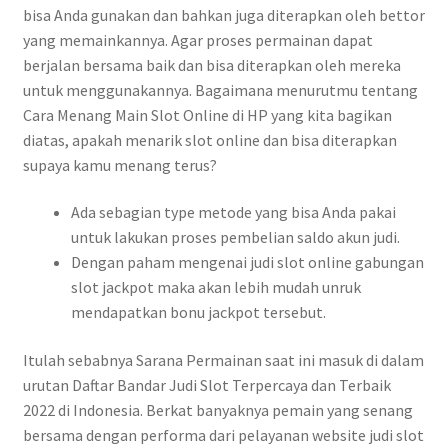
bisa Anda gunakan dan bahkan juga diterapkan oleh bettor
yang memainkannya. Agar proses permainan dapat
berjalan bersama baik dan bisa diterapkan oleh mereka
untuk menggunakannya. Bagaimana menurutmu tentang
Cara Menang Main Slot Online di HP yang kita bagikan
diatas, apakah menarik slot online dan bisa diterapkan
supaya kamu menang terus?
Ada sebagian type metode yang bisa Anda pakai
untuk lakukan proses pembelian saldo akun judi.
Dengan paham mengenai judi slot online gabungan
slot jackpot maka akan lebih mudah unruk
mendapatkan bonu jackpot tersebut.
Itulah sebabnya Sarana Permainan saat ini masuk di dalam
urutan Daftar Bandar Judi Slot Terpercaya dan Terbaik
2022 di Indonesia. Berkat banyaknya pemain yang senang
bersama dengan performa dari pelayanan website judi slot