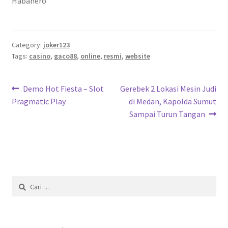
Habanero
Category:
joker123
Tags:
casino
,
gaco88
,
online
,
resmi
,
website
Navigasi
Previous
Next
Demo Hot Fiesta – Slot
Gerebek 2 Lokasi Mesin Judi
post:
post:
Pragmatic Play
di Medan, Kapolda Sumut
pos
Sampai Turun Tangan
Cari
untuk: