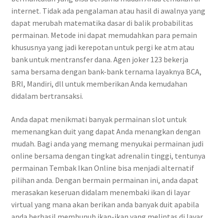
internet. Tidak ada pengalaman atau hasil di awalnya yang
dapat merubah matematika dasar di balik probabilitas
permainan. Metode ini dapat memudahkan para pemain
khususnya yang jadi kerepotan untuk pergi ke atm atau
bank untuk mentransfer dana. Agen joker 123 bekerja
sama bersama dengan bank-bank ternama layaknya BCA,
BRI, Mandiri, dll untuk memberikan Anda kemudahan
didalam bertransaksi.
Anda dapat menikmati banyak permainan slot untuk
memenangkan duit yang dapat Anda menangkan dengan
mudah. Bagi anda yang memang menyukai permainan judi
online bersama dengan tingkat adrenalin tinggi, tentunya
permainan Tembak Ikan Online bisa menjadi alternatif
pilihan anda. Dengan bermain permainan ini, anda dapat
merasakan keseruan didalam menembaki ikan di layar
virtual yang mana akan berikan anda banyak duit apabila
anda berhasil membunuh ikan-ikan yang melintas di layar