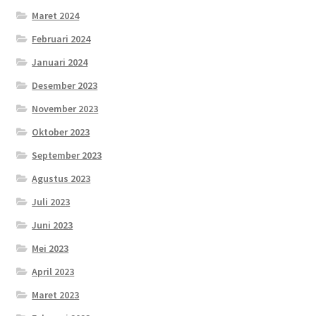
Maret 2024
Februari 2024
Januari 2024
Desember 2023
November 2023
Oktober 2023
September 2023
Agustus 2023
Juli 2023
Juni 2023
Mei 2023
April 2023
Maret 2023