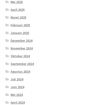
Mei 2025
April 2025
Maret 2025
Februari 2025
Januari 2025
Desember 2024
November 2024
Oktober 2024
September 2024
Agustus 2024
Juli 2024
Juni 2024
Mei 2024
April 2024