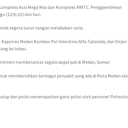
di Kompleks Asia Mega Mas dan Kompleks MMTC. Penggerebekan
u (12/6/22) dini hari.
ntak segera turun tangan melakukan razia.
Kapolres Medan Kombes Pol Valentino Alfa Tatareda, dan Dirjen
ang ke lokasi.
itmen memberantas segala wujud judi di Medan, Sumut.
uk membersihkan berbagai penyakit yang ada di Kota Medan sal
itutup dan polisi menempatkan garis polisi oleh personel Polrest