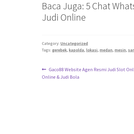
Baca Juga: 5 Chat Wha
Judi Online
Category:
Uncategorized
Tags:
gerebek
,
kapolda
,
lokasi
,
medan
,
mesin
,
sa
Navigasi
Previous
Gaco88 Website Agen Resmi Judi Slot Onl
post:
Online & Judi Bola
pos