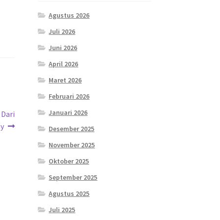
Agustus 2026
Juli 2026
Juni 2026
April 2026
Maret 2026
Februari 2026
Januari 2026
 Dari
ay
Desember 2025
November 2025
Oktober 2025
September 2025
Agustus 2025
Juli 2025