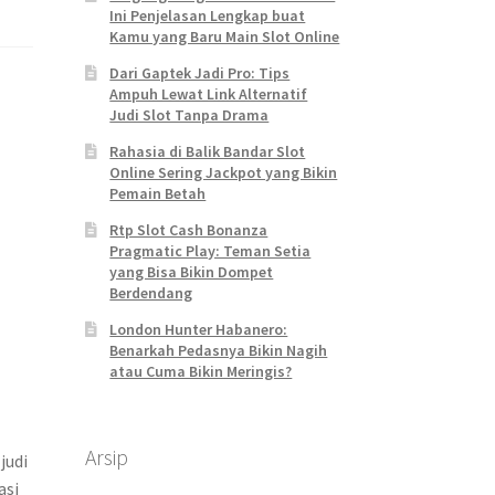
Ini Penjelasan Lengkap buat
Kamu yang Baru Main Slot Online
Dari Gaptek Jadi Pro: Tips
Ampuh Lewat Link Alternatif
Judi Slot Tanpa Drama
Rahasia di Balik Bandar Slot
Online Sering Jackpot yang Bikin
Pemain Betah
Rtp Slot Cash Bonanza
Pragmatic Play: Teman Setia
yang Bisa Bikin Dompet
Berdendang
London Hunter Habanero:
Benarkah Pedasnya Bikin Nagih
atau Cuma Bikin Meringis?
Arsip
judi
asi