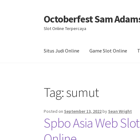
Octoberfest Sam Adam
Skip
Skip
to
to
Slot Online Terpercaya
navigation
content
Situs Judi Online
Game Slot Online
T
Beranda
About us
Contact us
Privacy Policy
Tag:
sumut
Posted on
September 13, 2022
by
Sean Wright
Spbo Asia Web Slo
Online