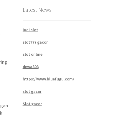
Latest News
judi slot
t
slot777 gacor
slot online
ring
dewa303
https://www.bluefugu.com/
slot gacor
Slot gacor
ngan
uk