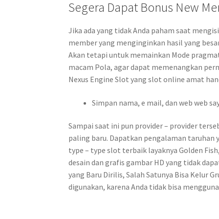
Segera Dapat Bonus New Me
Jika ada yang tidak Anda paham saat mengisi
member yang menginginkan hasil yang besa
Akan tetapi untuk memainkan Mode pragmati
macam Pola, agar dapat memenangkan permai
Nexus Engine Slot yang slot online amat h
Simpan nama, e mail, dan web web saya
Sampai saat ini pun provider – provider te
paling baru. Dapatkan pengalaman taruhan y
type – type slot terbaik layaknya Golden Fis
desain dan grafis gambar HD yang tidak da
yang Baru Dirilis, Salah Satunya Bisa Kelur 
digunakan, karena Anda tidak bisa mengguna