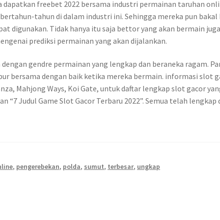
dapatkan freebet 2022 bersama industri permainan taruhan onli
bertahun-tahun di dalam industri ini. Sehingga mereka pun bakal 
at digunakan. Tidak hanya itu saja bettor yang akan bermain jug
engenai prediksi permainan yang akan dijalankan.
 dengan gendre permainan yang lengkap dan beraneka ragam. Pa
hibur bersama dengan baik ketika mereka bermain. informasi slot 
anza, Mahjong Ways, Koi Gate, untuk daftar lengkap slot gacor ya
san “7 Judul Game Slot Gacor Terbaru 2022”. Semua telah lengkap 
nline
,
pengerebekan
,
polda
,
sumut
,
terbesar
,
ungkap