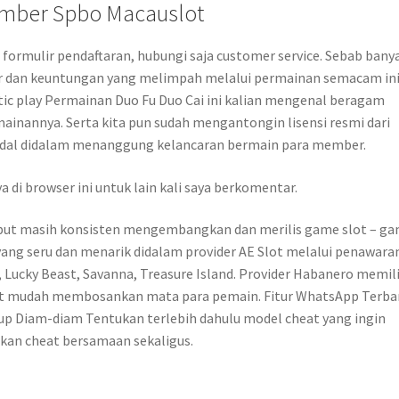
mber Spbo Macauslot
 formulir pendaftaran, hubungi saja customer service. Sebab bany
r dan keuntungan yang melimpah melalui permainan semacam ini
c play Permainan Duo Fu Duo Cai ini kalian mengenal beragam
nannya. Serta kita pun sudah mengantongin lisensi resmi dari
andal didalam menanggung kelancaran bermain para member.
 di browser ini untuk lain kali saya berkomentar.
rsebut masih konsisten mengembangkan dan merilis game slot – g
ang seru dan menarik didalam provider AE Slot melalui penawara
h, Lucky Beast, Savanna, Treasure Island. Provider Habanero memili
pat mudah membosankan mata para pemain. Fitur WhatsApp Terba
Grup Diam-diam Tentukan terlebih dahulu model cheat yang ingin
kan cheat bersamaan sekaligus.