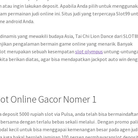
atau ingin lakukan deposit. Apabila Anda pilih untuk mengguna
lam permainan judi online ini. Situs judi yang terpercaya Slot99 un
ne android Anda.
inamis yang mewakili budaya Asia, Tai Chi Lion Dance dari SLOT8
njikan pengalaman bermain game online yang menarik. Banyak
slot merupakan sebuah kesempatan
slot olympus
untung-untunga
 kita berikan diatas, agar bisa mendapatkan jackpot auto win den
lot Online Gacor Nomer 1
posit 5000 rupiah slot via Pulsa, anda telah bisa bermaindafta
a bersama dengan terlalu bebas sekali melalui . Dengan promo pal
modal kecil untuk bisa menggapai kemenangan besar pada agen jud
nda juga bakal beroleh jaminan 100 persen permbayaranslot deposi