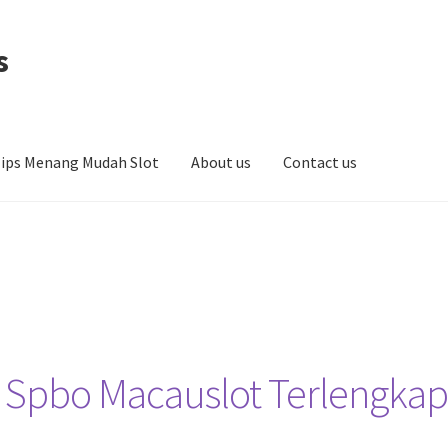
s
ips Menang Mudah Slot
About us
Contact us
t Spbo Macauslot Terlengka