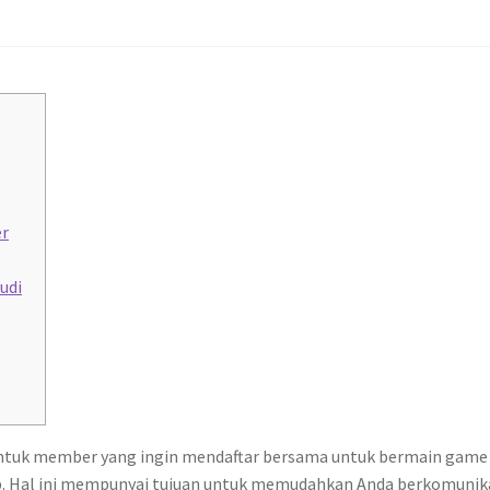
r
udi
 untuk member yang ingin mendaftar bersama untuk bermain game 
. Hal ini mempunyai tujuan untuk memudahkan Anda berkomunik