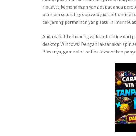
ribuatas kemenangan yang dapat anda perole
bermain seluruh group web judi slot online t
tak jarang permainan yang satu ini membuat 
Anda dapat terhubung web slot online dari p
desktop Windows! Dengan laksanakan spin se
Biasanya, game slot online laksanakan peny