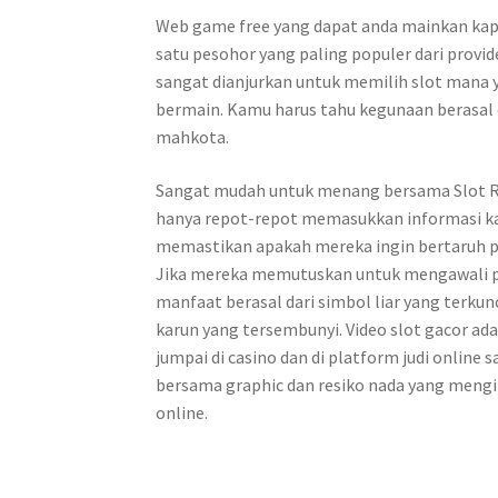
Web game free yang dapat anda mainkan kapa
satu pesohor yang paling populer dari provid
sangat dianjurkan untuk memilih slot mana
bermain. Kamu harus tahu kegunaan berasal da
mahkota.
Sangat mudah untuk menang bersama Slot RT
hanya repot-repot memasukkan informasi ka
memastikan apakah mereka ingin bertaruh p
Jika mereka memutuskan untuk mengawali p
manfaat berasal dari simbol liar yang terk
karun yang tersembunyi. Video slot gacor adal
jumpai di casino dan di platform judi online s
bersama graphic dan resiko nada yang mengiri
online.