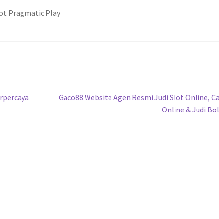
lot Pragmatic Play
Next
erpercaya
Gaco88 Website Agen Resmi Judi Slot Online, C
post:
Online & Judi Bo