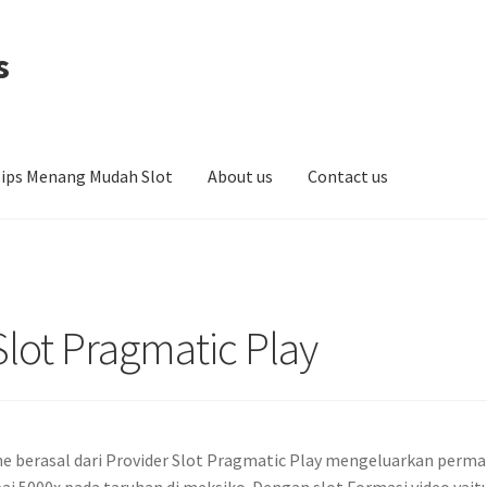
s
ips Menang Mudah Slot
About us
Contact us
Slot Pragmatic Play
ne berasal dari Provider Slot Pragmatic Play mengeluarkan perm
 5000x pada taruhan di meksiko. Dengan slot Formasi video yaitu