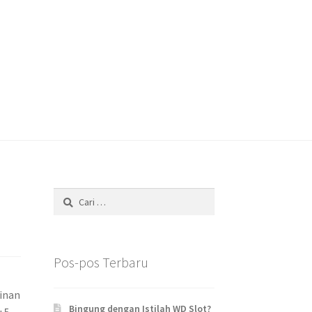
Cari
untuk:
Pos-pos Terbaru
ainan
Bingung dengan Istilah WD Slot?
 5