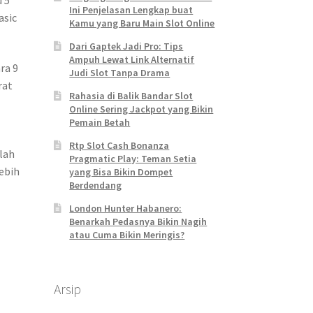
Ini Penjelasan Lengkap buat
asic
Kamu yang Baru Main Slot Online
Dari Gaptek Jadi Pro: Tips
Ampuh Lewat Link Alternatif
ra 9
Judi Slot Tanpa Drama
rat
Rahasia di Balik Bandar Slot
Online Sering Jackpot yang Bikin
Pemain Betah
Rtp Slot Cash Bonanza
lah
Pragmatic Play: Teman Setia
lebih
yang Bisa Bikin Dompet
Berdendang
London Hunter Habanero:
Benarkah Pedasnya Bikin Nagih
atau Cuma Bikin Meringis?
Arsip