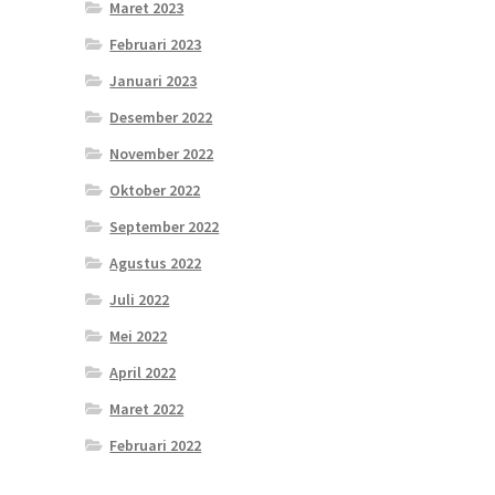
Maret 2023
Februari 2023
Januari 2023
Desember 2022
November 2022
Oktober 2022
September 2022
Agustus 2022
Juli 2022
Mei 2022
April 2022
Maret 2022
Februari 2022