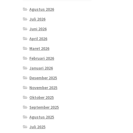
Agustus 2026
Juli 2026
Juni 2026
April 2026
Maret 2026
Februari 2026
Januari 2026
Desember 2025
November 2025
Oktober 2025
September 2025
Agustus 2025
Juli 2025