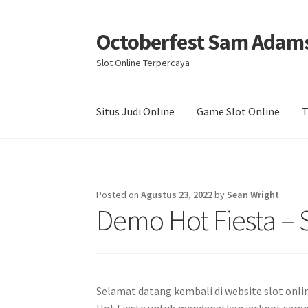
Octoberfest Sam Adam
Skip
Skip
to
to
Slot Online Terpercaya
navigation
content
Situs Judi Online
Game Slot Online
T
Beranda
About us
Contact us
Privacy Policy
Posted on
Agustus 23, 2022
by
Sean Wright
Demo Hot Fiesta – 
Selamat datang kembali di website slot onli
Hot Fiesta untuk mendapatkan jackpot sampai