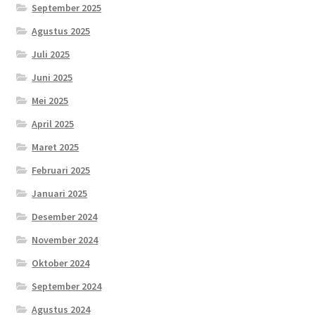
September 2025
Agustus 2025
Juli 2025
Juni 2025
Mei 2025
April 2025
Maret 2025
Februari 2025
Januari 2025
Desember 2024
November 2024
Oktober 2024
September 2024
Agustus 2024