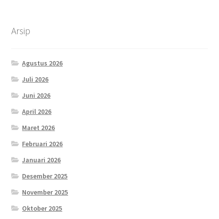
Arsip
Agustus 2026
Juli 2026
Juni 2026
April 2026
Maret 2026
Februari 2026
Januari 2026
Desember 2025
November 2025
Oktober 2025