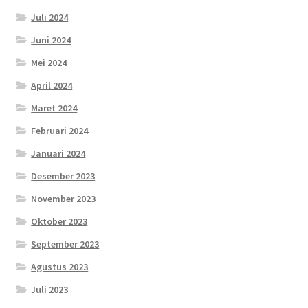
Juli 2024
Juni 2024
Mei 2024
April 2024
Maret 2024
Februari 2024
Januari 2024
Desember 2023
November 2023
Oktober 2023
September 2023
Agustus 2023
Juli 2023