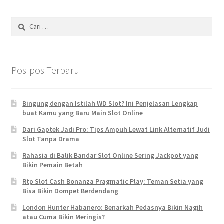
Cari
untuk:
Pos-pos Terbaru
Bingung dengan Istilah WD Slot? Ini Penjelasan Lengkap
buat Kamu yang Baru Main Slot Online
Dari Gaptek Jadi Pro: Tips Ampuh Lewat Link Alternatif Judi
Slot Tanpa Drama
Rahasia di Balik Bandar Slot Online Sering Jackpot yang
Bikin Pemain Betah
Rtp Slot Cash Bonanza Pragmatic Play: Teman Setia yang
Bisa Bikin Dompet Berdendang
London Hunter Habanero: Benarkah Pedasnya Bikin Nagih
atau Cuma Bikin Meringis?