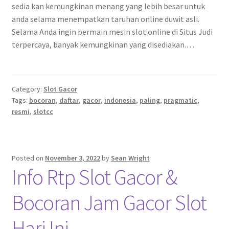
sedia kan kemungkinan menang yang lebih besar untuk
anda selama menempatkan taruhan online duwit asli.
Selama Anda ingin bermain mesin slot online di Situs Judi
terpercaya, banyak kemungkinan yang disediakan.…
Category:
Slot Gacor
Tags:
bocoran
,
daftar
,
gacor
,
indonesia
,
paling
,
pragmatic
,
resmi
,
slotcc
Posted on
November 3, 2022
by
Sean Wright
Info Rtp Slot Gacor &
Bocoran Jam Gacor Slot
Hari Ini