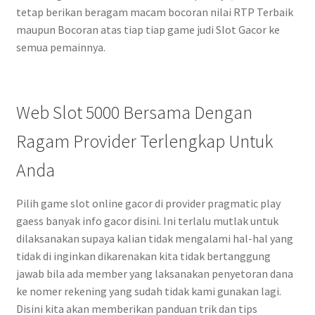
tetap berikan beragam macam bocoran nilai RTP Terbaik
maupun Bocoran atas tiap tiap game judi Slot Gacor ke
semua pemainnya.
Web Slot 5000 Bersama Dengan
Ragam Provider Terlengkap Untuk
Anda
Pilih game slot online gacor di provider pragmatic play
gaess banyak info gacor disini. Ini terlalu mutlak untuk
dilaksanakan supaya kalian tidak mengalami hal-hal yang
tidak di inginkan dikarenakan kita tidak bertanggung
jawab bila ada member yang laksanakan penyetoran dana
ke nomer rekening yang sudah tidak kami gunakan lagi.
Disini kita akan memberikan panduan trik dan tips