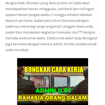
dengan baik. Member yang ikuti promo ini tidak akan
mendapatkan bonus mingguan, cashback dan rollingan
apapun dalam jangka waktu 1 minggu sehabis lakukan
deposit pertama. Sudah pasti disini bersama dengan
hadirnya teknologi yang sangatlah canggih maka anda
sudah bisa melakukan kegiatan transaksi ole777 dengan
metode elektronik walet. Elektronik walet atau disingkat
juga bersama dengan nama e wallet terlalu mudah untuk
anda temukan.