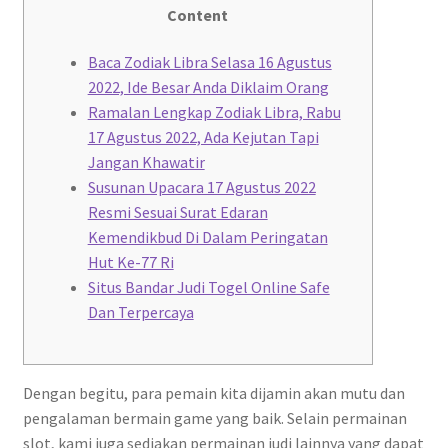
Content
Baca Zodiak Libra Selasa 16 Agustus
2022, Ide Besar Anda Diklaim Orang
Ramalan Lengkap Zodiak Libra, Rabu
17 Agustus 2022, Ada Kejutan Tapi
Jangan Khawatir
Susunan Upacara 17 Agustus 2022
Resmi Sesuai Surat Edaran
Kemendikbud Di Dalam Peringatan
Hut Ke-77 Ri
Situs Bandar Judi Togel Online Safe
Dan Terpercaya
Dengan begitu, para pemain kita dijamin akan mutu dan
pengalaman bermain game yang baik. Selain permainan
slot, kami juga sediakan permainan judi lainnya yang dapat