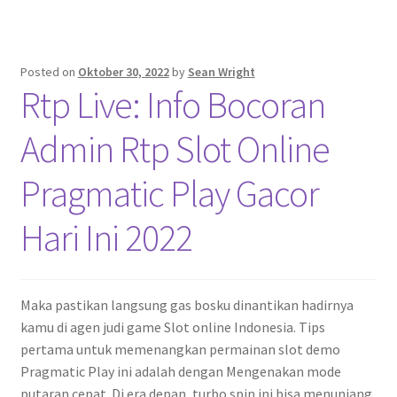
Posted on
Oktober 30, 2022
by
Sean Wright
Rtp Live: Info Bocoran
Admin Rtp Slot Online
Pragmatic Play Gacor
Hari Ini 2022
Maka pastikan langsung gas bosku dinantikan hadirnya
kamu di agen judi game Slot online Indonesia. Tips
pertama untuk memenangkan permainan slot demo
Pragmatic Play ini adalah dengan Mengenakan mode
putaran cepat. Di era depan, turbo spin ini bisa menunjang