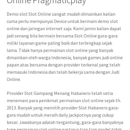
Online Pragmaticplay
Demo slot Slot Online sangat mudah dimainkan kalian
cuma perlu mempunyai Device untuk bermain demo slot
online dan jaringan internet saja. Kami jamin kalian dapat
jadi senang bila bermain bersama Slot Online gara-gara
miliki layanan game paling baik dan terlengkap sejak
lama. Tidak hanya permainan slot online yang banyak
dimainkan oleh warga Indonesia, banyak games judi online
papan atas bersama dengan provider terkenal yang telah
memasuki Indonesia dan telah bekerja sama dengan Judi
Online.
Provider Slot Gampang Menang Habanero telah setia
menemani para penikmat permainan slot online sejak th.
2013. Banyak yang memilih provider Slot Habanero gara-
gara mudah untuk meraih daily jackpotnya yang cukup
besar. Jawabanya adalah tergantung, gara-gara banyaknya
type permainan slot online pastinya tiap tiap model tidak