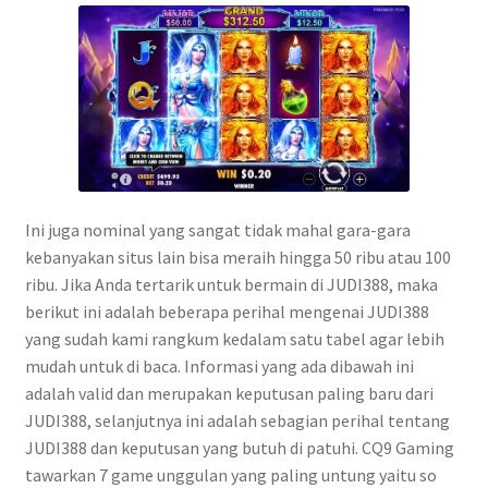
Ini juga nominal yang sangat tidak mahal gara-gara
kebanyakan situs lain bisa meraih hingga 50 ribu atau 100
ribu. Jika Anda tertarik untuk bermain di JUDI388, maka
berikut ini adalah beberapa perihal mengenai JUDI388
yang sudah kami rangkum kedalam satu tabel agar lebih
mudah untuk di baca. Informasi yang ada dibawah ini
adalah valid dan merupakan keputusan paling baru dari
JUDI388, selanjutnya ini adalah sebagian perihal tentang
JUDI388 dan keputusan yang butuh di patuhi. CQ9 Gaming
tawarkan 7 game unggulan yang paling untung yaitu so