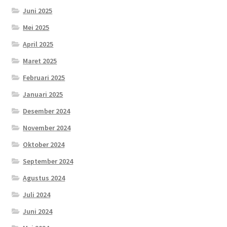
Juni 2025
Mei 2025
April 2025
Maret 2025
Februari 2025
Januari 2025
Desember 2024
November 2024
Oktober 2024
September 2024
Agustus 2024
Juli 2024
Juni 2024