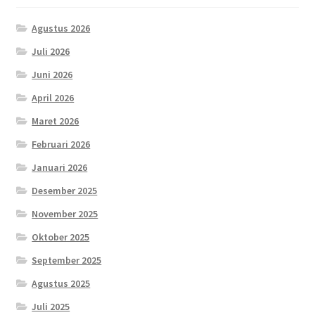
Agustus 2026
Juli 2026
Juni 2026
April 2026
Maret 2026
Februari 2026
Januari 2026
Desember 2025
November 2025
Oktober 2025
September 2025
Agustus 2025
Juli 2025