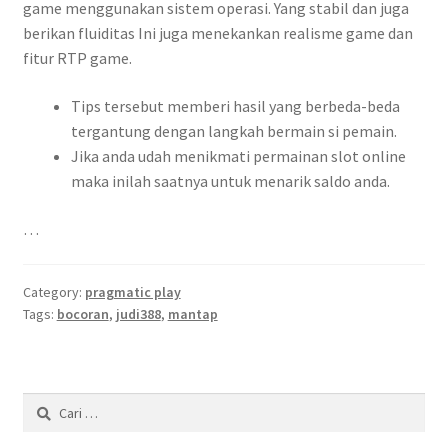
game menggunakan sistem operasi. Yang stabil dan juga
berikan fluiditas Ini juga menekankan realisme game dan
fitur RTP game.
Tips tersebut memberi hasil yang berbeda-beda
tergantung dengan langkah bermain si pemain.
Jika anda udah menikmati permainan slot online
maka inilah saatnya untuk menarik saldo anda.
…
Category:
pragmatic play
Tags:
bocoran
,
judi388
,
mantap
Cari
untuk: