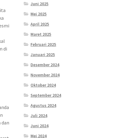
Juni 2025
ita
Mei 2025
ka
April 2025
resmi
Maret 2025
kal
Februari 2025
n di
Januari 2025
Desember 2024
November 2024
Oktober 2024
September 2024
Agustus 2024
 anda
an
Juli 2024
h dan
Juni 2024
Mei 2024
yarat