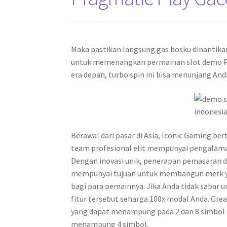
Maka pastikan langsung gas bosku dinantikan
untuk memenangkan permainan slot demo Pr
era depan, turbo spin ini bisa menunjang A
Berawal dari pasar di Asia, Iconic Gaming 
team profesional elit mempunyai pengalama
Dengan inovasi unik, penerapan pemasaran 
mempunyai tujuan untuk membangun merk ya
bagi para pemainnya. Jika Anda tidak sabar u
fitur tersebut seharga 100x modal Anda. Gr
yang dapat menampung pada 2 dan 8 simbol 
menampung 4 simbol.