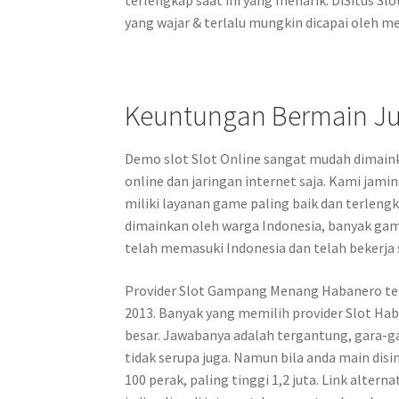
yang wajar & terlalu mungkin dicapai oleh m
Keuntungan Bermain Jud
Demo slot Slot Online sangat mudah dimain
online dan jaringan internet saja. Kami jami
miliki layanan game paling baik dan terleng
dimainkan oleh warga Indonesia, banyak gam
telah memasuki Indonesia dan telah bekerja
Provider Slot Gampang Menang Habanero tel
2013. Banyak yang memilih provider Slot Ha
besar. Jawabanya adalah tergantung, gara-ga
tidak serupa juga. Namun bila anda main disi
100 perak, paling tinggi 1,2 juta. Link alterna