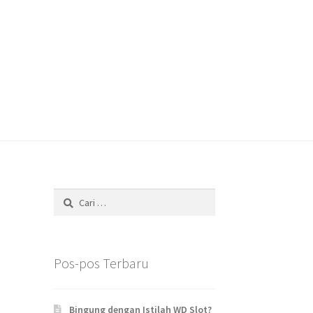
Cari
untuk:
Pos-pos Terbaru
Bingung dengan Istilah WD Slot?