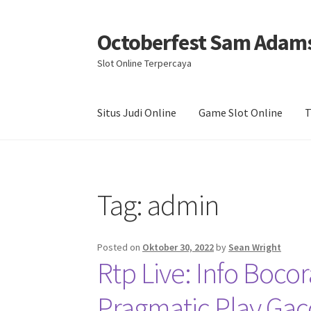
Octoberfest Sam Adam
Skip
Skip
to
to
Slot Online Terpercaya
navigation
content
Situs Judi Online
Game Slot Online
T
Beranda
About us
Contact us
Privacy Policy
Tag:
admin
Posted on
Oktober 30, 2022
by
Sean Wright
Rtp Live: Info Boco
Pragmatic Play Gaco