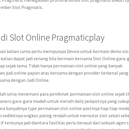
ember Slot Pragmatic.
i Slot Online Pragmaticplay
kan kalian cuma perlu mempunyai Device untuk bermain demo slo
n kalian dapat jadi senang bila bermain bersama Slot Online gara-
kap sejak lama. Tidak hanya permainan slot online yang banyak
es judi online papan atas bersama dengan provider terkenal yang
 sama dengan Judi Online.
ah setia menemani para penikmat permainan slot online sejak th
banero gara-gara mudah untuk meraih daily jackpotnya yang cuku
ra banyaknya type permainan slot online pastinya tiap tiap mode
ni sedikitnya ongkos paling rendah untuk memutar slot sekali seb
tif tentunya jadi diantara fasilitas perlu berasal dari sebuah agen s