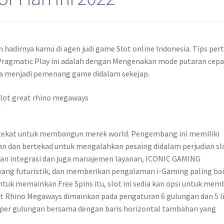
 hadirnya kamu di agen judi game Slot online Indonesia. Tips pe
agmatic Play ini adalah dengan Mengenakan mode putaran cepat
nda menjadi pemenang game didalam sekejap.
bertekat untuk membangun merek world. Pengembang ini memiliki
n dan bertekad untuk mengalahkan pesaing didalam perjudian sl
dan integrasi dan juga manajemen layanan, ICONIC GAMING
ng futuristik, dan memberikan pengalaman i-Gaming paling ba
ntuk memainkan Free Spins itu, slot ini sedia kan opsi untuk mem
eat Rhino Megaways dimainkan pada pengaturan 6 gulungan dan 5 l
per gulungan bersama dengan baris horizontal tambahan yang