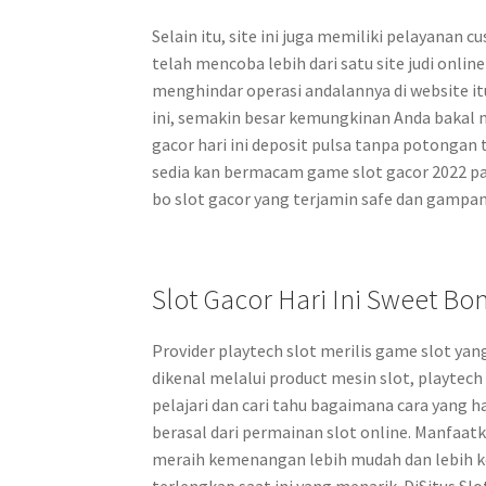
Selain itu, site ini juga memiliki pelayanan 
telah mencoba lebih dari satu site judi onli
menghindar operasi andalannya di website it
ini, semakin besar kemungkinan Anda bakal m
gacor hari ini deposit pulsa tanpa potongan
sedia kan bermacam game slot gacor 2022 pali
bo slot gacor yang terjamin safe dan gamp
Slot Gacor Hari Ini Sweet Bo
Provider playtech slot merilis game slot ya
dikenal melalui product mesin slot, playtech 
pelajari dan cari tahu bagaimana cara yang
berasal dari permainan slot online. Manfaat
meraih kemenangan lebih mudah dan lebih ke
terlengkap saat ini yang menarik. DiSitus S