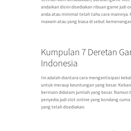
andaikan disini disediakan ribuan game judi
anda atau minimal telah tahu cara mainnya. 
maxwin atau yang biasa di sebut kemenangan 
Kumpulan 7 Deretan Gam
Indonesia
Ini adalah diantara cara mengantisipasi ke
untuk meraup keuntungan yang besar. Keban
bermain didalam jumlah yang besar. Namun ti
penyedia judi slot online yang kondang cuma
yang telah disediakan.