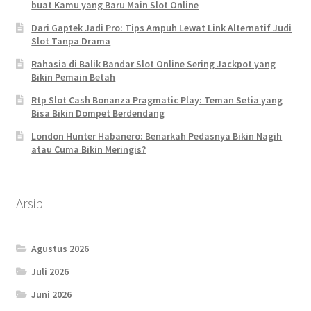
buat Kamu yang Baru Main Slot Online
Dari Gaptek Jadi Pro: Tips Ampuh Lewat Link Alternatif Judi
Slot Tanpa Drama
Rahasia di Balik Bandar Slot Online Sering Jackpot yang
Bikin Pemain Betah
Rtp Slot Cash Bonanza Pragmatic Play: Teman Setia yang
Bisa Bikin Dompet Berdendang
London Hunter Habanero: Benarkah Pedasnya Bikin Nagih
atau Cuma Bikin Meringis?
Arsip
Agustus 2026
Juli 2026
Juni 2026