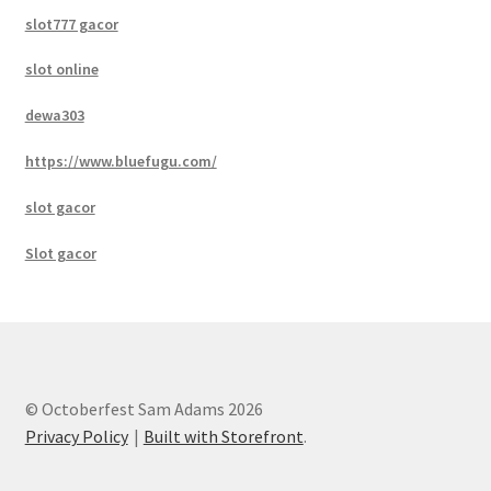
slot777 gacor
slot online
dewa303
https://www.bluefugu.com/
slot gacor
Slot gacor
© Octoberfest Sam Adams 2026
Privacy Policy
Built with Storefront
.