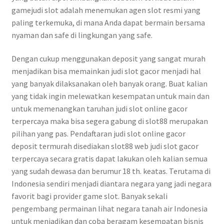
gamejudi slot adalah menemukan agen slot resmi yang
paling terkemuka, di mana Anda dapat bermain bersama
nyaman dan safe di lingkungan yang safe.
Dengan cukup menggunakan deposit yang sangat murah
menjadikan bisa memainkan judi slot gacor menjadi hal
yang banyak dilaksanakan oleh banyak orang. Buat kalian
yang tidak ingin melewatkan kesempatan untuk main dan
untuk memenangkan taruhan judi slot online gacor
terpercaya maka bisa segera gabung di slot88 merupakan
pilihan yang pas. Pendaftaran judi slot online gacor
deposit termurah disediakan slot88 web judi slot gacor
terpercaya secara gratis dapat lakukan oleh kalian semua
yang sudah dewasa dan berumur 18 th. keatas. Terutama di
Indonesia sendiri menjadi diantara negara yang jadi negara
favorit bagi provider game slot. Banyak sekali
pengembang permainan lihat negara tanah air Indonesia
untuk menjadikan dan coba beragam kesempatan bisnis