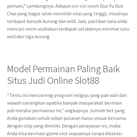
pemain,” sambungnya. Adapun ciri-ciri room Duo Fu Duo
Chai yang bagus ialah memiliki nilai yang tinggi, misalnya
terdapat banyak burung dan wild. Jadi, pastikan kala anda
mencari room usahakan terdapat setidaknya minimal satu
wild dan tiga burung.
Model Permainan Paling Baik
Situs Judi Online Slot88
“Tentu ini mencoreng program religius yang pak wali dan
wawali canangkan apabila banyak masyarakat bermain
judi melalui permainan ini,” ungkapnya. Jumlah bet yang
Anda gunakan untuk sekali putaran harus sesuai bersama
dengan chip yang dimiliki. Dengan pelayanan ini, maka
Anda bisa bermain game slot sepuasnya tanpa dibatasi