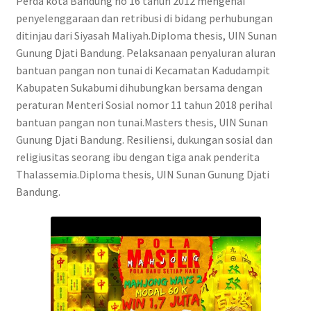
Perda kota Bandung no 16 tahun 2012 mengenai
penyelenggaraan dan retribusi di bidang perhubungan
ditinjau dari Siyasah Maliyah.Diploma thesis, UIN Sunan
Gunung Djati Bandung. Pelaksanaan penyaluran aluran
bantuan pangan non tunai di Kecamatan Kadudampit
Kabupaten Sukabumi dihubungkan bersama dengan
peraturan Menteri Sosial nomor 11 tahun 2018 perihal
bantuan pangan non tunai.Masters thesis, UIN Sunan
Gunung Djati Bandung. Resiliensi, dukungan sosial dan
religiusitas seorang ibu dengan tiga anak penderita
Thalassemia.Diploma thesis, UIN Sunan Gunung Djati
Bandung.