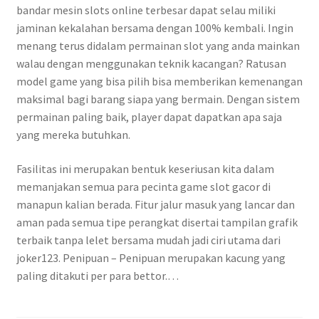
bandar mesin slots online terbesar dapat selau miliki
jaminan kekalahan bersama dengan 100% kembali. Ingin
menang terus didalam permainan slot yang anda mainkan
walau dengan menggunakan teknik kacangan? Ratusan
model game yang bisa pilih bisa memberikan kemenangan
maksimal bagi barang siapa yang bermain. Dengan sistem
permainan paling baik, player dapat dapatkan apa saja
yang mereka butuhkan.
Fasilitas ini merupakan bentuk keseriusan kita dalam
memanjakan semua para pecinta game slot gacor di
manapun kalian berada. Fitur jalur masuk yang lancar dan
aman pada semua tipe perangkat disertai tampilan grafik
terbaik tanpa lelet bersama mudah jadi ciri utama dari
joker123. Penipuan – Penipuan merupakan kacung yang
paling ditakuti per para bettor.…