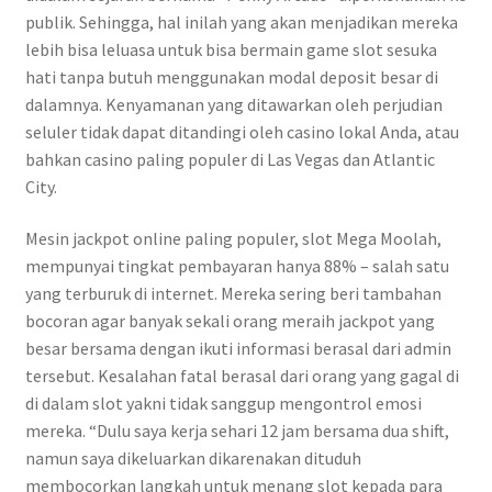
publik. Sehingga, hal inilah yang akan menjadikan mereka
lebih bisa leluasa untuk bisa bermain game slot sesuka
hati tanpa butuh menggunakan modal deposit besar di
dalamnya. Kenyamanan yang ditawarkan oleh perjudian
seluler tidak dapat ditandingi oleh casino lokal Anda, atau
bahkan casino paling populer di Las Vegas dan Atlantic
City.
Mesin jackpot online paling populer, slot Mega Moolah,
mempunyai tingkat pembayaran hanya 88% – salah satu
yang terburuk di internet. Mereka sering beri tambahan
bocoran agar banyak sekali orang meraih jackpot yang
besar bersama dengan ikuti informasi berasal dari admin
tersebut. Kesalahan fatal berasal dari orang yang gagal di
di dalam slot yakni tidak sanggup mengontrol emosi
mereka. “Dulu saya kerja sehari 12 jam bersama dua shift,
namun saya dikeluarkan dikarenakan dituduh
membocorkan langkah untuk menang slot kepada para