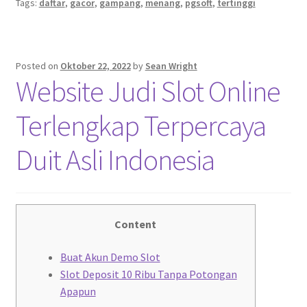
Tags:
daftar
,
gacor
,
gampang
,
menang
,
pgsoft
,
tertinggi
Posted on
Oktober 22, 2022
by
Sean Wright
Website Judi Slot Online
Terlengkap Terpercaya
Duit Asli Indonesia
Content
Buat Akun Demo Slot
Slot Deposit 10 Ribu Tanpa Potongan
Apapun