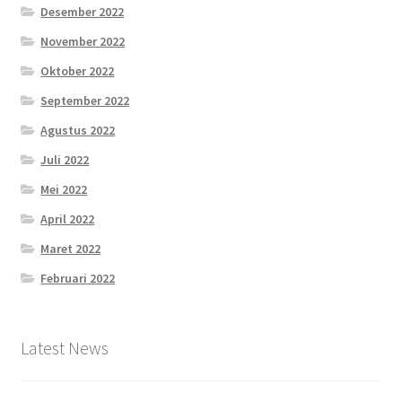
Desember 2022
November 2022
Oktober 2022
September 2022
Agustus 2022
Juli 2022
Mei 2022
April 2022
Maret 2022
Februari 2022
Latest News