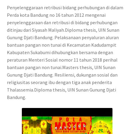
Penyelenggaraan retribusi bidang perhubungan di dalam
Perda kota Bandung no 16 tahun 2012 mengenai
penyelenggaraan dan retribusi di bidang perhubungan
ditinjau dari Siyasah Maliyah.Diploma thesis, UIN Sunan
Gunung Djati Bandung. Pelaksanaan penyaluran aluran
bantuan pangan non tunai di Kecamatan Kadudampit
Kabupaten Sukabumi dihubungkan bersama dengan
peraturan Menteri Sosial nomor 11 tahun 2018 perihal
bantuan pangan non tunai.Masters thesis, UIN Sunan
Gunung Djati Bandung. Resiliensi, dukungan sosial dan
religiusitas seorang ibu dengan tiga anak penderita
Thalassemia.Diploma thesis, UIN Sunan Gunung Djati
Bandung.