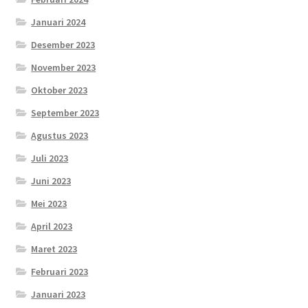
Januari 2024
Desember 2023
November 2023
Oktober 2023
September 2023
Agustus 2023
Juli 2023
Juni 2023
Mei 2023
April 2023
Maret 2023
Februari 2023
Januari 2023