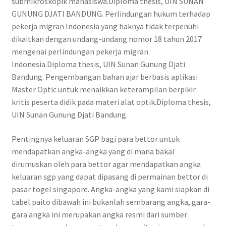
submikroskopik mahasiswa.Diploma thesis, UIN SUNAN
GUNUNG DJATI BANDUNG. Perlindungan hukum terhadap
pekerja migran Indonesia yang haknya tidak terpenuhi
dikaitkan dengan undang-undang nomor 18 tahun 2017
mengenai perlindungan pekerja migran
Indonesia.Diploma thesis, UIN Sunan Gunung Djati
Bandung. Pengembangan bahan ajar berbasis aplikasi
Master Optic untuk menaikkan keterampilan berpikir
kritis peserta didik pada materi alat optik.Diploma thesis,
UIN Sunan Gunung Djati Bandung.
Pentingnya keluaran SGP bagi para bettor untuk
mendapatkan angka-angka yang di mana bakal
dirumuskan oleh para bettor agar mendapatkan angka
keluaran sgp yang dapat dipasang di permainan bettor di
pasar togel singapore. Angka-angka yang kami siapkan di
tabel paito dibawah ini bukanlah sembarang angka, gara-
gara angka ini merupakan angka resmi dari sumber