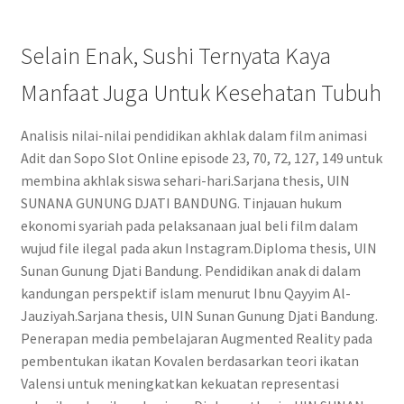
Selain Enak, Sushi Ternyata Kaya
Manfaat Juga Untuk Kesehatan Tubuh
Analisis nilai-nilai pendidikan akhlak dalam film animasi
Adit dan Sopo Slot Online episode 23, 70, 72, 127, 149 untuk
membina akhlak siswa sehari-hari.Sarjana thesis, UIN
SUNANA GUNUNG DJATI BANDUNG. Tinjauan hukum
ekonomi syariah pada pelaksanaan jual beli film dalam
wujud file ilegal pada akun Instagram.Diploma thesis, UIN
Sunan Gunung Djati Bandung. Pendidikan anak di dalam
kandungan perspektif islam menurut Ibnu Qayyim Al-
Jauziyah.Sarjana thesis, UIN Sunan Gunung Djati Bandung.
Penerapan media pembelajaran Augmented Reality pada
pembentukan ikatan Kovalen berdasarkan teori ikatan
Valensi untuk meningkatkan kekuatan representasi