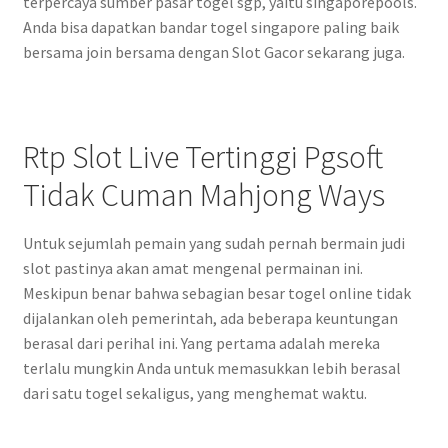
terpercaya sumber pasar togel sgp, yaitu singaporepools.
Anda bisa dapatkan bandar togel singapore paling baik
bersama join bersama dengan Slot Gacor sekarang juga.
Rtp Slot Live Tertinggi Pgsoft
Tidak Cuman Mahjong Ways
Untuk sejumlah pemain yang sudah pernah bermain judi
slot pastinya akan amat mengenal permainan ini.
Meskipun benar bahwa sebagian besar togel online tidak
dijalankan oleh pemerintah, ada beberapa keuntungan
berasal dari perihal ini. Yang pertama adalah mereka
terlalu mungkin Anda untuk memasukkan lebih berasal
dari satu togel sekaligus, yang menghemat waktu.