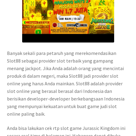
Banyak sekali para petaruh yang merekomendasikan
Slot88 sebagai provider slot terbaik yang gampang
menang jackpot. Jika Anda adalah orang yang mencintai
produk di dalam negeri, maka Slot88 jadi provider slot
online yang harus Anda mainkan. Slot88 adalah provider
slot online yang berasal berasal dari Indonesia dan
berisikan developer-developer berkebangsaan Indonesia
yang mempunyai kekuatan untuk buat game judi slot
online paling baik.
Anda bisa lakukan cek rtp slot game Jurassic Kingdom ini
secara real time di halaman ini. Habanero dapat dibuka