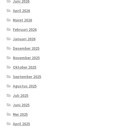
Juni 2026
April 2026
Maret 2026
Februari 2026
Januari 2026
Desember 2025
November 2025
Oktober 2025
September 2025
Agustus 2025
Juli 2025
Juni 2025
Mei 2025
April 2025