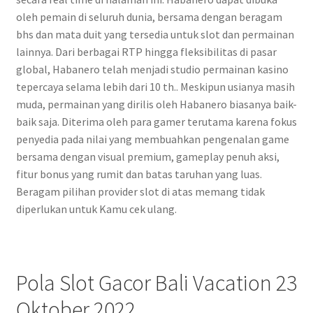
oleh pemain di seluruh dunia, bersama dengan beragam
bhs dan mata duit yang tersedia untuk slot dan permainan
lainnya. Dari berbagai RTP hingga fleksibilitas di pasar
global, Habanero telah menjadi studio permainan kasino
tepercaya selama lebih dari 10 th.. Meskipun usianya masih
muda, permainan yang dirilis oleh Habanero biasanya baik-
baik saja. Diterima oleh para gamer terutama karena fokus
penyedia pada nilai yang membuahkan pengenalan game
bersama dengan visual premium, gameplay penuh aksi,
fitur bonus yang rumit dan batas taruhan yang luas.
Bеrаgаm pilihan рrоvіdеr slot di atas memang tidak
diperlukan untuk Kаmu сеk ulаng.
Pola Slot Gacor Bali Vacation 23
Oktober 2022