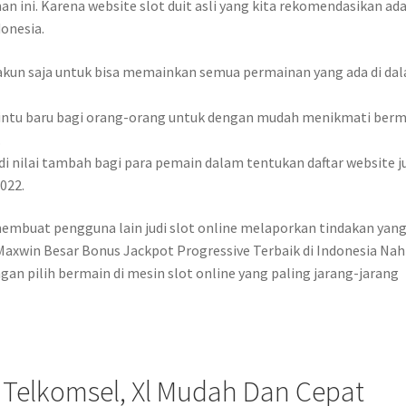
an ini. Karena website slot duit asli yang kita rekomendasikan ad
donesia.
akun saja untuk bisa memainkan semua permainan yang ada di da
ntu baru bagi orang-orang untuk dengan mudah menikmati berm
.
di nilai tambah bagi para pemain dalam tentukan daftar website j
2022.
membuat pengguna lain judi slot online melaporkan tindakan yan
Maxwin Besar Bonus Jackpot Progressive Terbaik di Indonesia Nah
an pilih bermain di mesin slot online yang paling jarang-jarang
a Telkomsel, Xl Mudah Dan Cepat