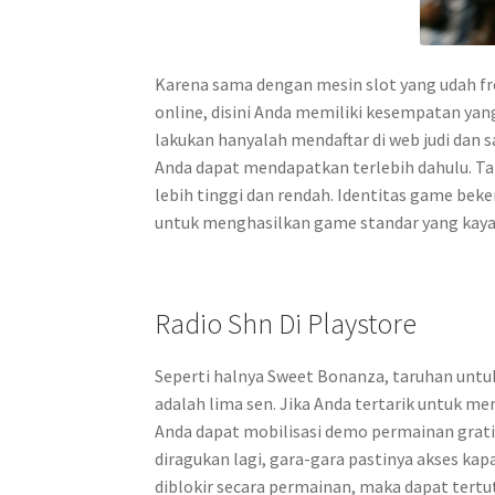
Karena sama dengan mesin slot yang udah fre
online, disini Anda memiliki kesempatan yan
lakukan hanyalah mendaftar di web judi dan s
Anda dapat mendapatkan terlebih dahulu. Ta
lebih tinggi dan rendah. Identitas game be
untuk menghasilkan game standar yang kaya
Radio Shn Di Playstore
Seperti halnya Sweet Bonanza, taruhan unt
adalah lima sen. Jika Anda tertarik untuk 
Anda dapat mobilisasi demo permainan gratis 
diragukan lagi, gara-gara pastinya akses kap
diblokir secara permainan, maka dapat tertut