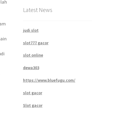
alah
Latest News
lam
judi slot
ain
slot777 gacor
udi
slot online
dewa303
g
https://www.bluefugu.com/
slot gacor
Slot gacor