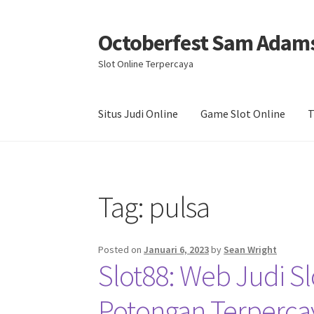
Octoberfest Sam Adam
Skip
Skip
to
to
Slot Online Terpercaya
navigation
content
Situs Judi Online
Game Slot Online
T
Beranda
About us
Contact us
Privacy Policy
Tag:
pulsa
Posted on
Januari 6, 2023
by
Sean Wright
Slot88: Web Judi Sl
Potongan Terperca