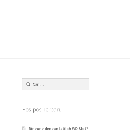
Cari
untuk:
Pos-pos Terbaru
Bingung dengan Istilah WD Slot?