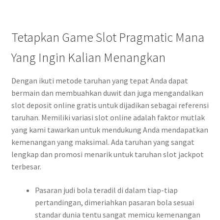
Tetapkan Game Slot Pragmatic Mana
Yang Ingin Kalian Menangkan
Dengan ikuti metode taruhan yang tepat Anda dapat
bermain dan membuahkan duwit dan juga mengandalkan
slot deposit online gratis untuk dijadikan sebagai referensi
taruhan. Memiliki variasi slot online adalah faktor mutlak
yang kami tawarkan untuk mendukung Anda mendapatkan
kemenangan yang maksimal. Ada taruhan yang sangat
lengkap dan promosi menarik untuk taruhan slot jackpot
terbesar.
Pasaran judi bola teradil di dalam tiap-tiap
pertandingan, dimeriahkan pasaran bola sesuai
standar dunia tentu sangat memicu kemenangan