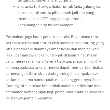
terlampau terkenal di Indonesia.
Jika anda tertarik, cobalah untuk Anda gabung dan
bermain di di antara pilihan web judi slot yang
memiliki nilai RTP tinggi ini agar hasil
kemenangan bisa mudah didapat.
Permainan juga harus paham dan tahu Bagaimana cara
bermain permainan slot mudah menang agar untung yang
bisa diperoleh di dalamnya amat besar dan menjanjikan.
Hoki, pemain diwajibkan untuk jeli didalam lihat mesin
yang mereka mainkan. Karena tiap-tiap mesin miliki RTP
di mana pada suatu kala mereka dapat memberi tambahan
kemenangan. Situs slot spade gaming ini nampak tidak
terlampau lama namun udah miliki penggemarnya. Spade
Gaming ini dikatakan lebih tidak mahal hati didalam beri
tambahan kemenangan bagi pemainnya maka berasal dari
itu banyak pemain kecantol.