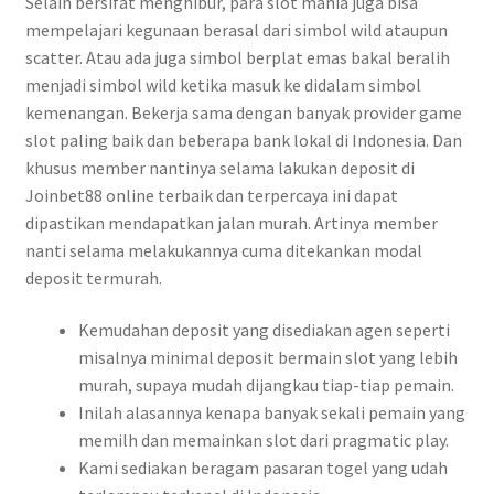
Selain bersifat menghibur, para slot mania juga bisa
mempelajari kegunaan berasal dari simbol wild ataupun
scatter. Atau ada juga simbol berplat emas bakal beralih
menjadi simbol wild ketika masuk ke didalam simbol
kemenangan. Bekerja sama dengan banyak provider game
slot paling baik dan beberapa bank lokal di Indonesia. Dan
khusus member nantinya selama lakukan deposit di
Joinbet88 online terbaik dan terpercaya ini dapat
dipastikan mendapatkan jalan murah. Artinya member
nanti selama melakukannya cuma ditekankan modal
deposit termurah.
Kemudahan deposit yang disediakan agen seperti
misalnya minimal deposit bermain slot yang lebih
murah, supaya mudah dijangkau tiap-tiap pemain.
Inilah alasannya kenapa banyak sekali pemain yang
memilh dan memainkan slot dari pragmatic play.
Kami sediakan beragam pasaran togel yang udah