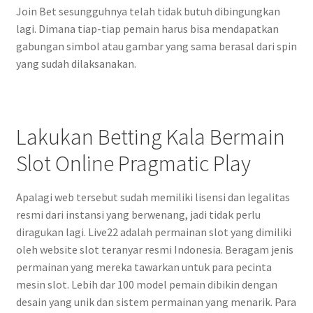
Join Bet sesungguhnya telah tidak butuh dibingungkan
lagi. Dimana tiap-tiap pemain harus bisa mendapatkan
gabungan simbol atau gambar yang sama berasal dari spin
yang sudah dilaksanakan.
Lakukan Betting Kala Bermain
Slot Online Pragmatic Play
Apalagi web tersebut sudah memiliki lisensi dan legalitas
resmi dari instansi yang berwenang, jadi tidak perlu
diragukan lagi. Live22 adalah permainan slot yang dimiliki
oleh website slot teranyar resmi Indonesia. Beragam jenis
permainan yang mereka tawarkan untuk para pecinta
mesin slot. Lebih dar 100 model pemain dibikin dengan
desain yang unik dan sistem permainan yang menarik. Para