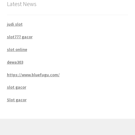
Latest News
judi slot
slot777 gacor
slot online
dewa303
https://www.bluefugu.com/
slot gacor
Slot gacor