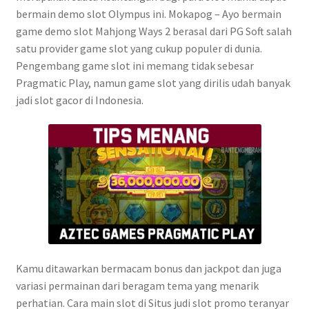
bermain demo slot Olympus ini. Mokapog – Ayo bermain
game demo slot Mahjong Ways 2 berasal dari PG Soft salah
satu provider game slot yang cukup populer di dunia.
Pengembang game slot ini memang tidak sebesar
Pragmatic Play, namun game slot yang dirilis udah banyak
jadi slot gacor di Indonesia.
Kamu ditawarkan bermacam bonus dan jackpot dan juga
variasi permainan dari beragam tema yang menarik
perhatian. Cara main slot di Situs judi slot promo teranyar