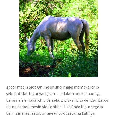
gacor mesin Slot Online online, maka memakai chip
sebagai alat tukar yang sah di didalam permainannya.
Dengan memakai chip tersebut, player bisa dengan bebas
memutarkan mesin slot online. Jika Anda ingin segera
bermain mesin slot online untuk pertama kalinya,