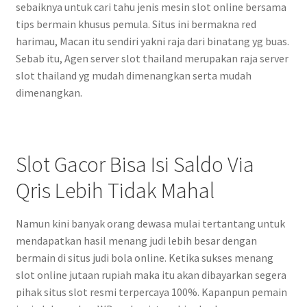
sebaiknya untuk cari tahu jenis mesin slot online bersama
tips bermain khusus pemula. Situs ini bermakna red
harimau, Macan itu sendiri yakni raja dari binatang yg buas.
Sebab itu, Agen server slot thailand merupakan raja server
slot thailand yg mudah dimenangkan serta mudah
dimenangkan.
Slot Gacor Bisa Isi Saldo Via
Qris Lebih Tidak Mahal
Namun kini banyak orang dewasa mulai tertantang untuk
mendapatkan hasil menang judi lebih besar dengan
bermain di situs judi bola online. Ketika sukses menang
slot online jutaan rupiah maka itu akan dibayarkan segera
pihak situs slot resmi terpercaya 100%. Kapanpun pemain