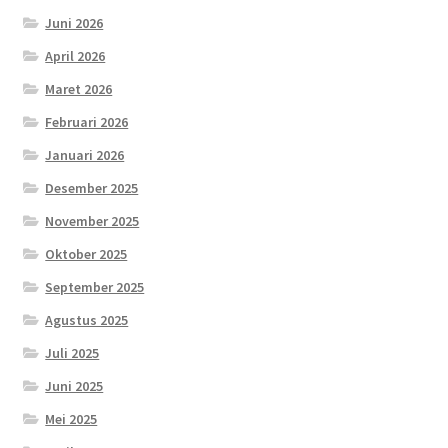
Juni 2026
April 2026
Maret 2026
Februari 2026
Januari 2026
Desember 2025
November 2025
Oktober 2025
September 2025
Agustus 2025
Juli 2025
Juni 2025
Mei 2025