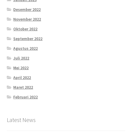
Desember 2022
November 2022
Oktober 2022
September 2022
Agustus 2022
Juli 2022
Mei 2022
April 2022
Maret 2022
Februari 2022
Latest News