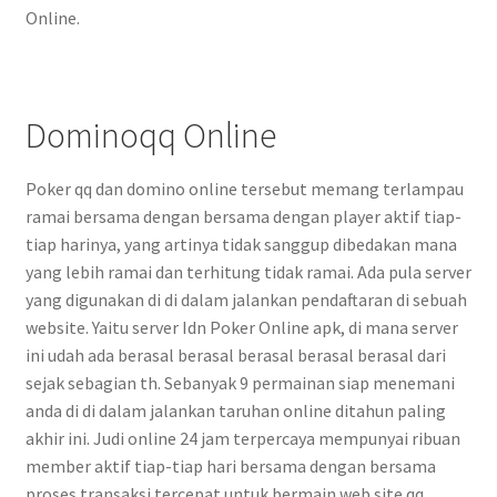
Online.
Dominoqq Online
Poker qq dan domino online tersebut memang terlampau
ramai bersama dengan bersama dengan player aktif tiap-
tiap harinya, yang artinya tidak sanggup dibedakan mana
yang lebih ramai dan terhitung tidak ramai. Ada pula server
yang digunakan di di dalam jalankan pendaftaran di sebuah
website. Yaitu server Idn Poker Online apk, di mana server
ini udah ada berasal berasal berasal berasal berasal dari
sejak sebagian th. Sebanyak 9 permainan siap menemani
anda di di dalam jalankan taruhan online ditahun paling
akhir ini. Judi online 24 jam terpercaya mempunyai ribuan
member aktif tiap-tiap hari bersama dengan bersama
proses transaksi tercepat untuk bermain web site qq