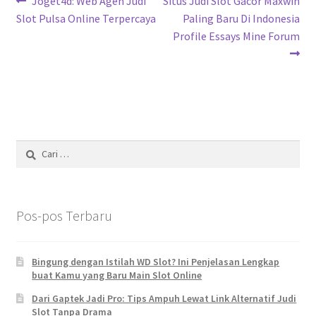
Navigasi
Joget4d: Web Agen Judi
Situs Judi Slot Gacor Maxwin
post:
post:
Slot Pulsa Online Terpercaya
Paling Baru Di Indonesia
pos
Profile Essays Mine Forum
Cari
untuk:
Pos-pos Terbaru
Bingung dengan Istilah WD Slot? Ini Penjelasan Lengkap
buat Kamu yang Baru Main Slot Online
Dari Gaptek Jadi Pro: Tips Ampuh Lewat Link Alternatif Judi
Slot Tanpa Drama