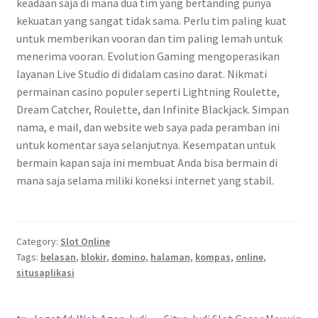
keadaan saja di mana dua tim yang bertanding punya
kekuatan yang sangat tidak sama. Perlu tim paling kuat
untuk memberikan vooran dan tim paling lemah untuk
menerima vooran. Evolution Gaming mengoperasikan
layanan Live Studio di didalam casino darat. Nikmati
permainan casino populer seperti Lightning Roulette,
Dream Catcher, Roulette, dan Infinite Blackjack. Simpan
nama, e mail, dan website web saya pada peramban ini
untuk komentar saya selanjutnya. Kesempatan untuk
bermain kapan saja ini membuat Anda bisa bermain di
mana saja selama miliki koneksi internet yang stabil.
Category:
Slot Online
Tags:
belasan
,
blokir
,
domino
,
halaman
,
kompas
,
online
,
situsaplikasi
Previous
Next