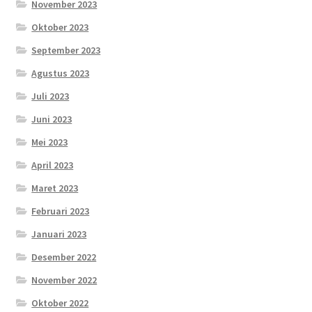
November 2023
Oktober 2023
September 2023
Agustus 2023
Juli 2023
Juni 2023
Mei 2023
April 2023
Maret 2023
Februari 2023
Januari 2023
Desember 2022
November 2022
Oktober 2022