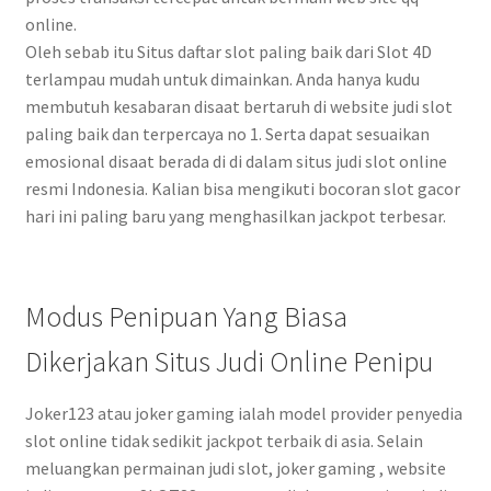
online.
Oleh sebab itu Situs daftar slot paling baik dari Slot 4D
terlampau mudah untuk dimainkan. Anda hanya kudu
membutuh kesabaran disaat bertaruh di website judi slot
paling baik dan terpercaya no 1. Serta dapat sesuaikan
emosional disaat berada di di dalam situs judi slot online
resmi Indonesia. Kalian bisa mengikuti bocoran slot gacor
hari ini paling baru yang menghasilkan jackpot terbesar.
Modus Penipuan Yang Biasa
Dikerjakan Situs Judi Online Penipu
Joker123 atau joker gaming ialah model provider penyedia
slot online tidak sedikit jackpot terbaik di asia. Selain
meluangkan permainan judi slot, joker gaming , website