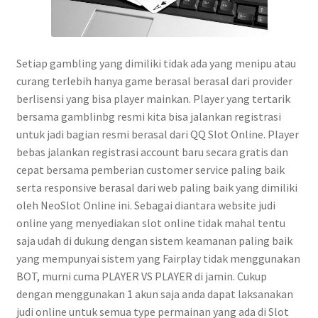
Setiap gambling yang dimiliki tidak ada yang menipu atau
curang terlebih hanya game berasal berasal dari provider
berlisensi yang bisa player mainkan. Player yang tertarik
bersama gamblinbg resmi kita bisa jalankan registrasi
untuk jadi bagian resmi berasal dari QQ Slot Online. Player
bebas jalankan registrasi account baru secara gratis dan
cepat bersama pemberian customer service paling baik
serta responsive berasal dari web paling baik yang dimiliki
oleh NeoSlot Online ini. Sebagai diantara website judi
online yang menyediakan slot online tidak mahal tentu
saja udah di dukung dengan sistem keamanan paling baik
yang mempunyai sistem yang Fairplay tidak menggunakan
BOT, murni cuma PLAYER VS PLAYER di jamin. Cukup
dengan menggunakan 1 akun saja anda dapat laksanakan
judi online untuk semua type permainan yang ada di Slot