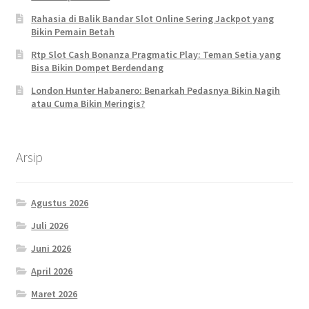
Rahasia di Balik Bandar Slot Online Sering Jackpot yang
Bikin Pemain Betah
Rtp Slot Cash Bonanza Pragmatic Play: Teman Setia yang
Bisa Bikin Dompet Berdendang
London Hunter Habanero: Benarkah Pedasnya Bikin Nagih
atau Cuma Bikin Meringis?
Arsip
Agustus 2026
Juli 2026
Juni 2026
April 2026
Maret 2026