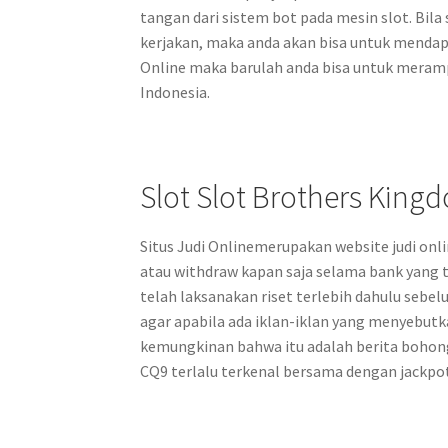
tangan dari sistem bot pada mesin slot. Bila 
kerjakan, maka anda akan bisa untuk mendap
Online maka barulah anda bisa untuk meramp
Indonesia.
Slot Slot Brothers King
Situs Judi Onlinemerupakan website judi onl
atau withdraw kapan saja selama bank yang te
telah laksanakan riset terlebih dahulu sebe
agar apabila ada iklan-iklan yang menyebut
kemungkinan bahwa itu adalah berita bohong 
CQ9 terlalu terkenal bersama dengan jackpot