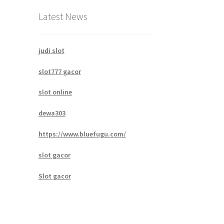
Latest News
judi slot
slot777 gacor
slot online
dewa303
https://www.bluefugu.com/
slot gacor
Slot gacor