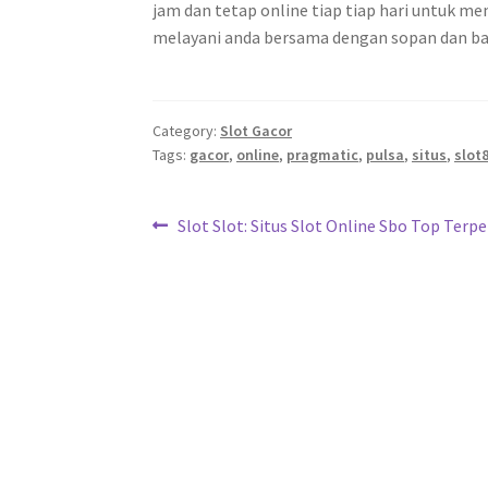
jam dan tetap online tiap tiap hari untuk m
melayani anda bersama dengan sopan dan b
Category:
Slot Gacor
Tags:
gacor
,
online
,
pragmatic
,
pulsa
,
situs
,
slot
Navigasi
Previous
Slot Slot: Situs Slot Online Sbo Top Terp
post:
pos