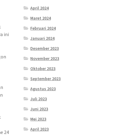
April 2024
Maret 2024
k
Februari 2024
a ini
Januari 2024
Desember 2023
gon
November 2023
Oktober 2023
September 2023
an
Agustus 2023
an
Juli 2023
Juni 2023
k
Mei 2023
April 2023
ne 24