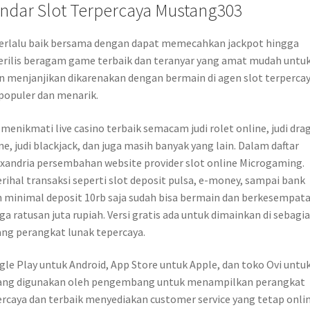
ndar Slot Terpercaya Mustang303
erlalu baik bersama dengan dapat memecahkan jackpot hingga
merilis beragam game terbaik dan teranyar yang amat mudah untu
 menjanjikan dikarenakan dengan bermain di agen slot terpercay
populer dan menarik.
menikmati live casino terbaik semacam judi rolet online, judi dra
line, judi blackjack, dan juga masih banyak yang lain. Dalam daftar
Alexandria persembahan website provider slot online Microgaming.
hal transaksi seperti slot deposit pulsa, e-money, sampai bank
 minimal deposit 10rb saja sudah bisa bermain dan berkesempat
atusan juta rupiah. Versi gratis ada untuk dimainkan di sebagi
ng perangkat lunak tepercaya.
ogle Play untuk Android, App Store untuk Apple, dan toko Ovi untu
 yang digunakan oleh pengembang untuk menampilkan perangkat
ercaya dan terbaik menyediakan customer service yang tetap onli