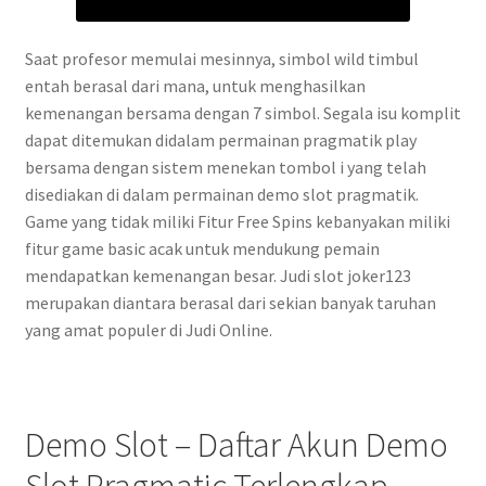
Saat profesor memulai mesinnya, simbol wild timbul
entah berasal dari mana, untuk menghasilkan
kemenangan bersama dengan 7 simbol. Segala isu komplit
dapat ditemukan didalam permainan pragmatik play
bersama dengan sistem menekan tombol i yang telah
disediakan di dalam permainan demo slot pragmatik.
Game yang tidak miliki Fitur Free Spins kebanyakan miliki
fitur game basic acak untuk mendukung pemain
mendapatkan kemenangan besar. Judi slot joker123
merupakan diantara berasal dari sekian banyak taruhan
yang amat populer di Judi Online.
Demo Slot – Daftar Akun Demo
Slot Pragmatic Terlengkap