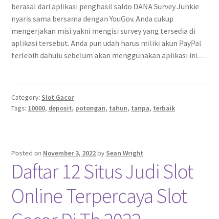
berasal dari aplikasi penghasil saldo DANA Survey Junkie
nyaris sama bersama dengan YouGov. Anda cukup
mengerjakan misi yakni mengisi survey yang tersedia di
aplikasi tersebut. Anda pun udah harus miliki akun PayPal
terlebih dahulu sebelum akan menggunakan aplikasi ini.…
Category:
Slot Gacor
Tags:
10000
,
deposit
,
potongan
,
tahun
,
tanpa
,
terbaik
Posted on
November 3, 2022
by
Sean Wright
Daftar 12 Situs Judi Slot
Online Terpercaya Slot