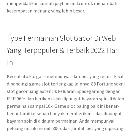
mengendalikan jumlah payline anda untuk menambah
kesempatan menang yang lebih besar.
Type Permainan Slot Gacor Di Web
Yang Terpopuler & Terbaik 2022 Hari
Ini
Kecuali itu koi gate mempunyai skor bet yang relatif kecil
dibandingi game slot terlengkap lainnya. 88 Fortune yakni
slot gacor uang autentik keluaran Spadegaming dengan
RTP 96% dan berikan tidak dipungut bayaran spin di dalam
permainan sampai 10x. Game slot paling baik ini benar-
benar familiar sebab banyak memberikan tidak dipungut
bayaran spin di didalam permainan. Anda mempunyai
peluang untuk meraih 800x dari jumlah bet yang dipasang