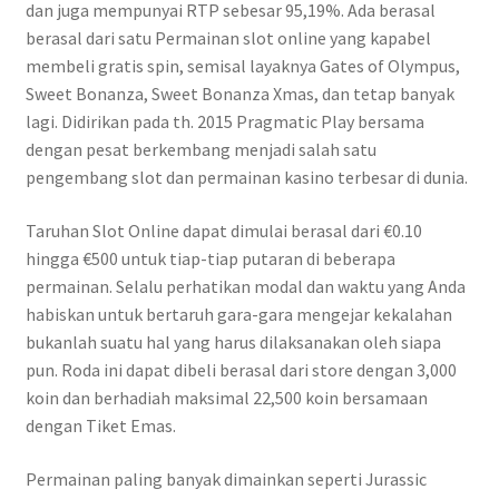
dan juga mempunyai RTP sebesar 95,19%. Ada berasal
berasal dari satu Permainan slot online yang kapabel
membeli gratis spin, semisal layaknya Gates of Olympus,
Sweet Bonanza, Sweet Bonanza Xmas, dan tetap banyak
lagi. Didirikan pada th. 2015 Pragmatic Play bersama
dengan pesat berkembang menjadi salah satu
pengembang slot dan permainan kasino terbesar di dunia.
Taruhan Slot Online dapat dimulai berasal dari €0.10
hingga €500 untuk tiap-tiap putaran di beberapa
permainan. Selalu perhatikan modal dan waktu yang Anda
habiskan untuk bertaruh gara-gara mengejar kekalahan
bukanlah suatu hal yang harus dilaksanakan oleh siapa
pun. Roda ini dapat dibeli berasal dari store dengan 3,000
koin dan berhadiah maksimal 22,500 koin bersamaan
dengan Tiket Emas.
Permainan paling banyak dimainkan seperti Jurassic