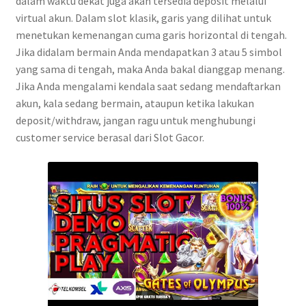
dalam waktu dekat juga akan tersedia deposit melalui
virtual akun. Dalam slot klasik, garis yang dilihat untuk
menetukan kemenangan cuma garis horizontal di tengah.
Jika didalam bermain Anda mendapatkan 3 atau 5 simbol
yang sama di tengah, maka Anda bakal dianggap menang.
Jika Anda mengalami kendala saat sedang mendaftarkan
akun, kala sedang bermain, ataupun ketika lakukan
deposit/withdraw, jangan ragu untuk menghubungi
customer service berasal dari Slot Gacor.