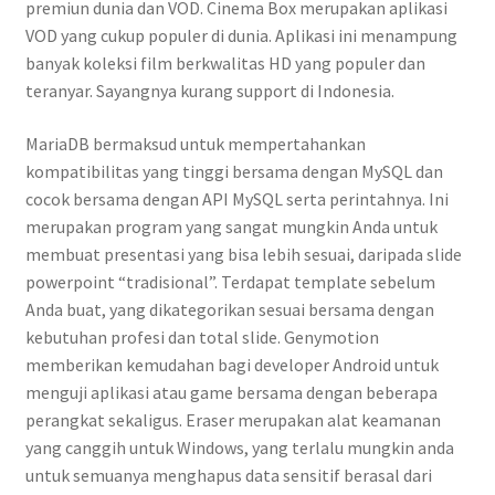
premiun dunia dan VOD. Cinema Box merupakan aplikasi
VOD yang cukup populer di dunia. Aplikasi ini menampung
banyak koleksi film berkwalitas HD yang populer dan
teranyar. Sayangnya kurang support di Indonesia.
MariaDB bermaksud untuk mempertahankan
kompatibilitas yang tinggi bersama dengan MySQL dan
cocok bersama dengan API MySQL serta perintahnya. Ini
merupakan program yang sangat mungkin Anda untuk
membuat presentasi yang bisa lebih sesuai, daripada slide
powerpoint “tradisional”. Terdapat template sebelum
Anda buat, yang dikategorikan sesuai bersama dengan
kebutuhan profesi dan total slide. Genymotion
memberikan kemudahan bagi developer Android untuk
menguji aplikasi atau game bersama dengan beberapa
perangkat sekaligus. Eraser merupakan alat keamanan
yang canggih untuk Windows, yang terlalu mungkin anda
untuk semuanya menghapus data sensitif berasal dari