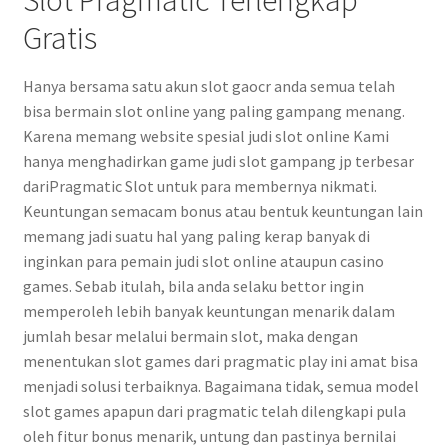
Gratis
Hanya bersama satu akun slot gaocr anda semua telah
bisa bermain slot online yang paling gampang menang.
Karena memang website spesial judi slot online Kami
hanya menghadirkan game judi slot gampang jp terbesar
dariPragmatic Slot untuk para membernya nikmati.
Keuntungan semacam bonus atau bentuk keuntungan lain
memang jadi suatu hal yang paling kerap banyak di
inginkan para pemain judi slot online ataupun casino
games. Sebab itulah, bila anda selaku bettor ingin
memperoleh lebih banyak keuntungan menarik dalam
jumlah besar melalui bermain slot, maka dengan
menentukan slot games dari pragmatic play ini amat bisa
menjadi solusi terbaiknya. Bagaimana tidak, semua model
slot games apapun dari pragmatic telah dilengkapi pula
oleh fitur bonus menarik, untung dan pastinya bernilai