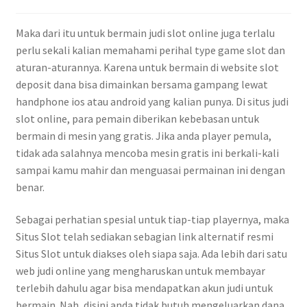
Maka dari itu untuk bermain judi slot online juga terlalu
perlu sekali kalian memahami perihal type game slot dan
aturan-aturannya. Karena untuk bermain di website slot
deposit dana bisa dimainkan bersama gampang lewat
handphone ios atau android yang kalian punya. Di situs judi
slot online, para pemain diberikan kebebasan untuk
bermain di mesin yang gratis. Jika anda player pemula,
tidak ada salahnya mencoba mesin gratis ini berkali-kali
sampai kamu mahir dan menguasai permainan ini dengan
benar.
Sebagai perhatian spesial untuk tiap-tiap playernya, maka
Situs Slot telah sediakan sebagian link alternatif resmi
Situs Slot untuk diakses oleh siapa saja. Ada lebih dari satu
web judi online yang mengharuskan untuk membayar
terlebih dahulu agar bisa mendapatkan akun judi untuk
bermain. Nah, disini anda tidak butuh mengeluarkan dana