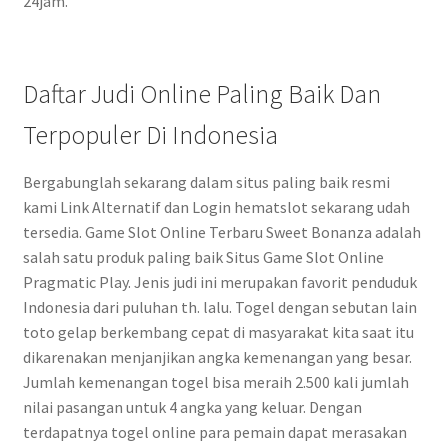
24jam.
Daftar Judi Online Paling Baik Dan
Terpopuler Di Indonesia
Bergabunglah sekarang dalam situs paling baik resmi
kami Link Alternatif dan Login hematslot sekarang udah
tersedia. Game Slot Online Terbaru Sweet Bonanza adalah
salah satu produk paling baik Situs Game Slot Online
Pragmatic Play. Jenis judi ini merupakan favorit penduduk
Indonesia dari puluhan th. lalu. Togel dengan sebutan lain
toto gelap berkembang cepat di masyarakat kita saat itu
dikarenakan menjanjikan angka kemenangan yang besar.
Jumlah kemenangan togel bisa meraih 2.500 kali jumlah
nilai pasangan untuk 4 angka yang keluar. Dengan
terdapatnya togel online para pemain dapat merasakan