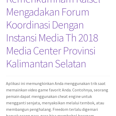
Mengadakan Forum
Koordinasi Dengan
Instansi Media Th 2018
Media Center Provinsi
Kalimantan Selatan
Aplikasi ini memungkinkan Anda menggunakan trik saat
memainkan video game favorit Anda. Contohnya, seorang
pemain dapat menggunakan cheat engine untuk
mengganti senjata, menyaksikan melalui tembok, atau
membangun penghalang. Freedom terlalu digemari
banyak orang gara-gara bisa membobol beragam