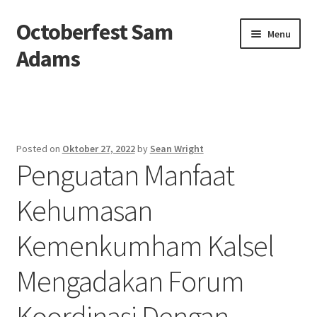
Octoberfest Sam
Skip
Skip
Menu
to
to
Adams
navigation
content
Beranda
About us
Posted on
Oktober 27, 2022
by
Sean Wright
Penguatan Manfaat
Contact us
Kehumasan
Privacy Policy
Kemenkumham Kalsel
Mengadakan Forum
Koordinasi Dengan