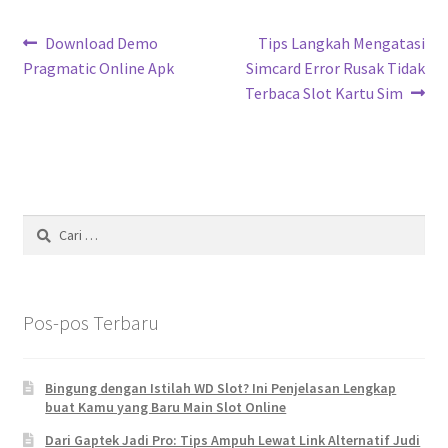
Navigasi
Previous
Next
Download Demo
Tips Langkah Mengatasi
post:
post:
Pragmatic Online Apk
Simcard Error Rusak Tidak
pos
Terbaca Slot Kartu Sim
Cari
untuk:
Pos-pos Terbaru
Bingung dengan Istilah WD Slot? Ini Penjelasan Lengkap
buat Kamu yang Baru Main Slot Online
Dari Gaptek Jadi Pro: Tips Ampuh Lewat Link Alternatif Judi