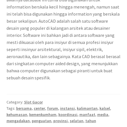
information berskala kecil hingga menengah, namun saat
ini telah bisa digunakan hingga information yang berskala
besar sekalipun. AutoCAD adalah salah satu software
desain yang populer di kalangan arsitek atau desainer
interior. Software ini bahkan jadi di antara software yang
mesti dikuasai oleh para insiyur di semua profesi insiyur
seperti insinyur arsitektural, insiyur sipil, elektrik,
aeronautika, dan lain sebagainya. Kata CAD berasal berasal
dari singkatan computer aided design, yang menunjukkan
bahwa computer digunakan sebagai piranti untuk buat
sebuah desain spesifik.
Category:
Slot Gacor
Tags:
bersama
,
center
,
forum
,
instansi
,
kalimantan
,
kalsel
,
kehumasan
,
kemenkumham
,
koordinasi
,
manfaat
,
media
,
mengadakan
,
penguatan
,
provinsi
,
selatan
,
tahun