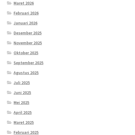
Maret 2026
Februari 2026
Januari 2026
Desember 2025
November 2025
Oktober 2025
September 2025
Agustus 2025
Juli 2025
Juni 2025
Mei 2025
April 2025
Maret 2025
Februari 2025