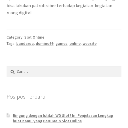
bisa lakukan patroli siber terhadap kegiatan-kegiatan
ruang digital.…
Category:
Slot Online
Tags:
bandarqq
,
domino99
,
games
,
online
,
website
Cari
untuk:
Pos-pos Terbaru
Bingung dengan Istilah WD Slot? Ini Penjelasan Lengkap
buat Kamu yang Baru Main Slot Online