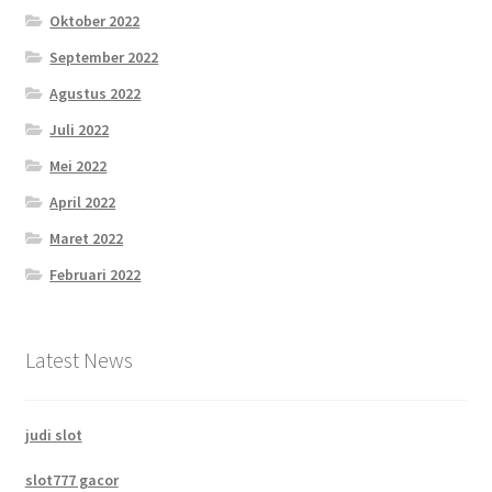
Oktober 2022
September 2022
Agustus 2022
Juli 2022
Mei 2022
April 2022
Maret 2022
Februari 2022
Latest News
judi slot
slot777 gacor