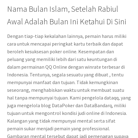
Nama Bulan Islam, Setelah Rabiul
Awal Adalah Bulan Ini Ketahui Di Sini
Dengan tiap-tiap kekalahan lainnya, pemain harus miliki
cara untuk mencapai peringkat kartu terbaik dan dapat
beroleh kesuksesan poker online. Kesempatan dan
peluang yang memiliki lebih dari satu keuntungan di
dalam permainan QQ Online dengan winrate terbesar di
Indonesia. Tentunya, segala sesuatu yang dibuat , tentu
mempunyai manfaat dan tujuan. Tidak kemungkinan
seseorang, menghabiskan waktu untuk membuat suatu
hal tanpa mempunyai tujuan. Kami pengelola dataqq, yang
juga mengelola blog DataPoker dan DataBandarq, miliki
tujuan untuk mengontrol kondisi judi online di Indonesia.
Kalangan yang tidak mempunyai mental serta sifat
pemain sukar menjadi pemain yang professional.
Gambaran mental tersebut dapat jadi pemenagan supaya