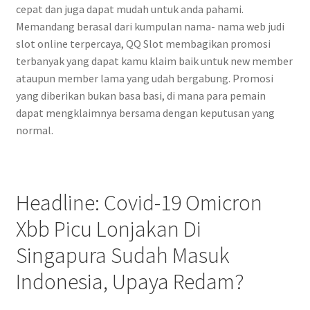
cepat dan juga dapat mudah untuk anda pahami.
Memandang berasal dari kumpulan nama- nama web judi
slot online terpercaya, QQ Slot membagikan promosi
terbanyak yang dapat kamu klaim baik untuk new member
ataupun member lama yang udah bergabung. Promosi
yang diberikan bukan basa basi, di mana para pemain
dapat mengklaimnya bersama dengan keputusan yang
normal.
Headline: Covid-19 Omicron
Xbb Picu Lonjakan Di
Singapura Sudah Masuk
Indonesia, Upaya Redam?