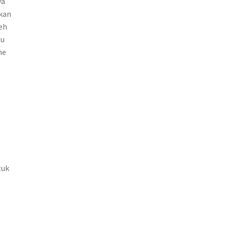
ya
akan
eh
lu
me
tuk