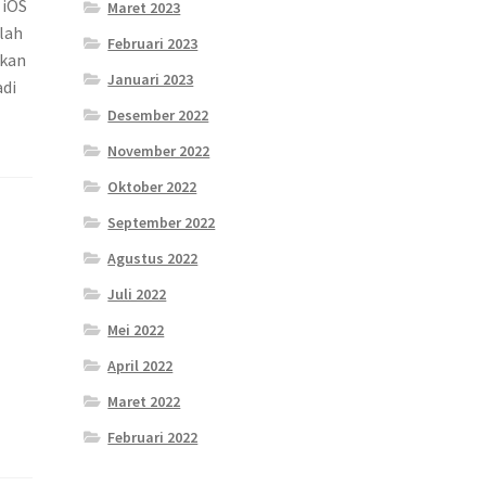
 iOS
Maret 2023
elah
Februari 2023
ikan
Januari 2023
adi
Desember 2022
November 2022
Oktober 2022
September 2022
Agustus 2022
Juli 2022
Mei 2022
April 2022
Maret 2022
Februari 2022