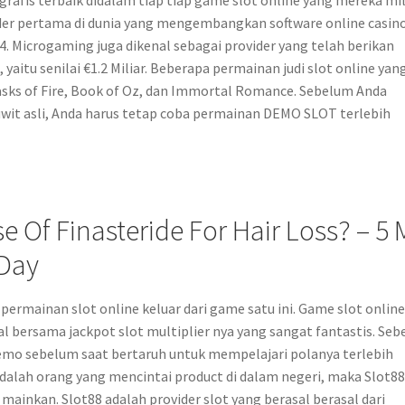
er pertama di dunia yang mengembangkan software online casino
04. Microgaming juga dikenal sebagai provider yang telah berikan
 yaitu senilai €1.2 Miliar. Beberapa permainan judi slot online yan
asks of Fire, Book of Oz, dan Immortal Romance. Sebelum Anda
it asli, Anda harus tetap coba permainan DEMO SLOT terlebih
 Of Finasteride For Hair Loss? – 5
 Day
i permainan slot online keluar dari game satu ini. Game slot onlin
al bersama jackpot slot multiplier nya yang sangat fantastis. Se
emo sebelum saat bertaruh untuk mempelajari polanya terlebih
dalah orang yang mencintai product di dalam negeri, maka Slot8
 mainkan. Slot88 adalah provider slot yang berasal berasal dari