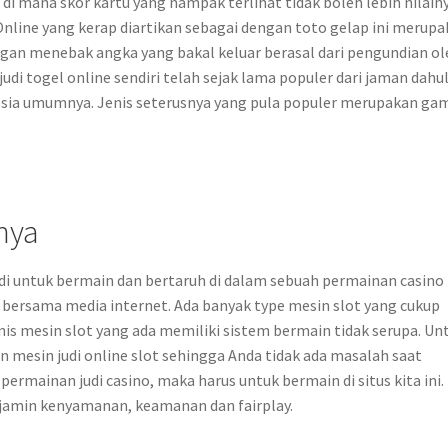
21 di mana skor kartu yang nampak terlihat tidak boleh lebih nilain
 Online yang kerap diartikan sebagai dengan toto gelap ini merup
gan menebak angka yang bakal keluar berasal dari pengundian ol
udi togel online sendiri telah sejak lama populer dari jaman dahu
esia umumnya. Jenis seterusnya yang pula populer merupakan ga
nya
di untuk bermain dan bertaruh di dalam sebuah permainan casino
a bersama media internet. Ada banyak type mesin slot yang cukup
nis mesin slot yang ada memiliki sistem bermain tidak serupa. Un
n mesin judi online slot sehingga Anda tidak ada masalah saat
permainan judi casino, maka harus untuk bermain di situs kita ini.
amin kenyamanan, keamanan dan fairplay.