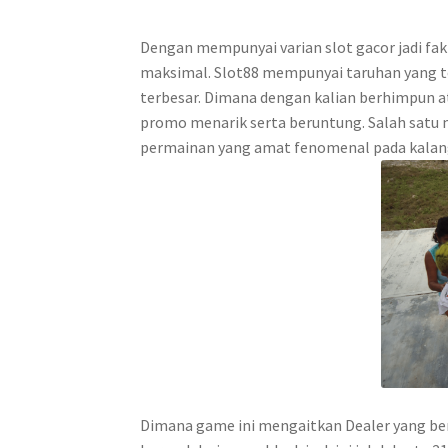
Dengan mempunyai varian slot gacor jadi fak
maksimal. Slot88 mempunyai taruhan yang te
terbesar. Dimana dengan kalian berhimpun at
promo menarik serta beruntung. Salah satu m
permainan yang amat fenomenal pada kalang
Dimana game ini mengaitkan Dealer yang berm