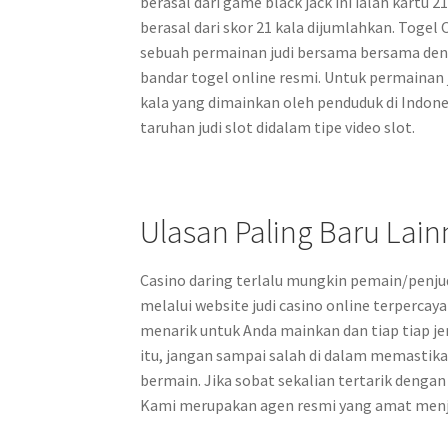
berasal dari game black jack ini ialah kartu 
berasal dari skor 21 kala dijumlahkan. Togel
sebuah permainan judi bersama bersama den
bandar togel online resmi. Untuk permainan j
kala yang dimainkan oleh penduduk di Indon
taruhan judi slot didalam tipe video slot.
Ulasan Paling Baru Lain
Casino daring terlalu mungkin pemain/penju
melalui website judi casino online terpercay
menarik untuk Anda mainkan dan tiap tiap je
itu, jangan sampai salah di dalam memastika
bermain. Jika sobat sekalian tertarik dengan 
Kami merupakan agen resmi yang amat menj