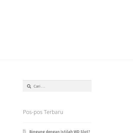
Cari
untuk:
Pos-pos Terbaru
Bingung dengan Istilah WD Slot?