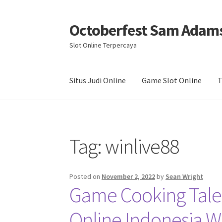
Octoberfest Sam Adam
Skip
Skip
to
to
Slot Online Terpercaya
navigation
content
Situs Judi Online
Game Slot Online
T
Beranda
About us
Contact us
Privacy Policy
Tag:
winlive88
Posted on
November 2, 2022
by
Sean Wright
Game Cooking Tale
Online Indonesia W