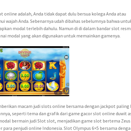
 online adalah, Anda tidak dapat dulu bersua kolega Anda atau
ui wajah Anda. Sebenarnya udah dibahas sebelumnya bahwa untu
pkan modal terlebih dahulu. Namun di di dalam bandar slot resm
enai modal yang akan digunakan untuk memainkan gamenya.
berikan macam judi slots online bersama dengan jackpot paling 
nnya, seperti tema dan grafik dari game gacor slot online duwit as
modal bermain judi Slot slot, menjadikan game slot bertema Zeus
r para penjudi online Indonesia. Slot Olympus 6×5 bersama denga