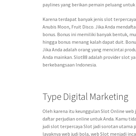
paylines yang berikan pemain peluang untuk
Karena terdapat banyak jenis slot terpercaya
Anubis Moon, Fruit Disco. Jika Anda mendafta
bonus. Bonus ini memiliki banyak bentuk, mu
hingga bonus menang kalah dapat duit. Bonus 
Jika Anda adalah orang yang mencintai produc
Anda mainkan. Slot88 adalah provider slot ya
berkebangsaan Indonesia.
Type Digital Marketing
Oleh karena itu keunggulan Slot Online web 
daftar perjudian online untuk Anda. Kamu tida
judi slot terpercaya Slot jadi sorotan utam
layaknya web judi bola, web Slot menjadi inc