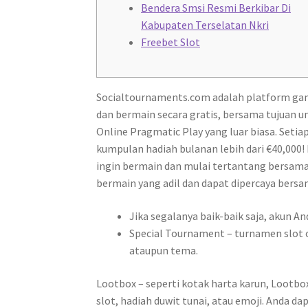
Bendera Smsi Resmi Berkibar Di
Kabupaten Terselatan Nkri
Freebet Slot
Socialtournaments.com adalah platform game 
dan bermain secara gratis, bersama tujuan 
Online Pragmatic Play yang luar biasa. Seti
kumpulan hadiah bulanan lebih dari €40,000
ingin bermain dan mulai tertantang bersama
bermain yang adil dan dapat dipercaya bersam
Jika segalanya baik-baik saja, akun An
Special Tournament – turnamen slot o
ataupun tema.
Lootbox – seperti kotak harta karun, Lootbo
slot, hadiah duwit tunai, atau emoji. Anda d