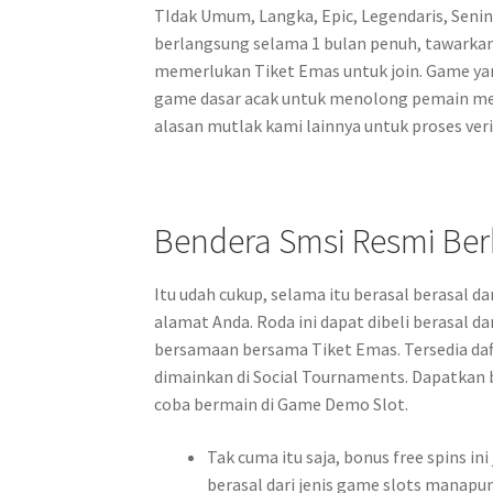
TIdak Umum, Langka, Epic, Legendaris, Senin
berlangsung selama 1 bulan penuh, tawarkan
memerlukan Tiket Emas untuk join. Game ya
game dasar acak untuk menolong pemain me
alasan mutlak kami lainnya untuk proses ver
Bendera Smsi Resmi Berk
Itu udah cukup, selama itu berasal berasal dar
alamat Anda. Roda ini dapat dibeli berasal d
bersamaan bersama Tiket Emas. Tersedia daft
dimainkan di Social Tournaments. Dapatkan be
coba bermain di Game Demo Slot.
Tak cuma itu saja, bonus free spins 
berasal dari jenis game slots manapu