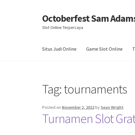
Octoberfest Sam Adam
Skip
Skip
to
to
Slot Online Terpercaya
navigation
content
Situs Judi Online
Game Slot Online
T
Beranda
About us
Contact us
Privacy Policy
Tag:
tournaments
Posted on
November 2, 2022
by
Sean Wright
Turnamen Slot Grat