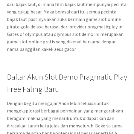
dari bajak laut, di mana film bajak laut mempunyai pecinta
yang cukup besar. Maka berasal dari itu semua pecinta
bajak laut pastinya akan suka bermain game slot online
pirate gold deluxe berasal dari provider pragmaticplay ini.
Gates of olympus atau olympus slot demo ini merupakan
game slot online gratis yang dikenal bersama dengan
nama panggilan kakek zeus gacor.
Daftar Akun Slot Demo Pragmatic Play
Free Paling Baru
Dengan begitu mengajar Anda lebih leluasa untuk
mengeksplorasi berbagai permainan yang mengarahkan
beragam makna yang menarik untuk didapatkan dan
dirasakan taruh kata jelas dan menyeluruh. Bekerja sama
bersama dengan bank konfensional besar seperti BCA,