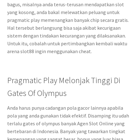
bagus, misalnya anda terus-terusan mendapatkan slot
yang kosong, anda bakal melewatkan peluang untuk
pragmatic play memenangkan banyak chip secara gratis.
Hal tersebut berlangsung bisa saja akibat kecurigaan
sistem dengan tindakan kecurangan yang dilaksanakan.
Untuk itu, cobalah untuk pertimbangkan kembali waktu
arena slot88 ingin menggunakan cheat.
Pragmatic Play Melonjak Tinggi Di
Gates Of Olympus
Anda harus punya cadangan pola gacor lainnya apabila
pola yang anda gunakan tidak efektif. Disamping itu udah
terlalu gates of olympus banyak Agen Slot Online yang
bertebaran di Indonesia. Banyak yang tawarkan tingkat
kemenangan yang sangat besar, bonus yang luar biasa