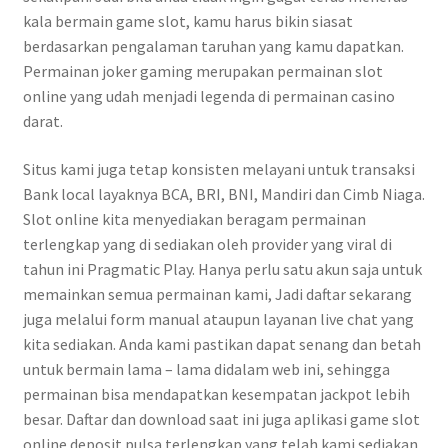
kala bermain game slot, kamu harus bikin siasat
berdasarkan pengalaman taruhan yang kamu dapatkan.
Permainan joker gaming merupakan permainan slot
online yang udah menjadi legenda di permainan casino
darat.
Situs kami juga tetap konsisten melayani untuk transaksi
Bank local layaknya BCA, BRI, BNI, Mandiri dan Cimb Niaga.
Slot online kita menyediakan beragam permainan
terlengkap yang di sediakan oleh provider yang viral di
tahun ini Pragmatic Play. Hanya perlu satu akun saja untuk
memainkan semua permainan kami, Jadi daftar sekarang
juga melalui form manual ataupun layanan live chat yang
kita sediakan. Anda kami pastikan dapat senang dan betah
untuk bermain lama – lama didalam web ini, sehingga
permainan bisa mendapatkan kesempatan jackpot lebih
besar. Daftar dan download saat ini juga aplikasi game slot
online deposit pulsa terlengkap yang telah kami sediakan