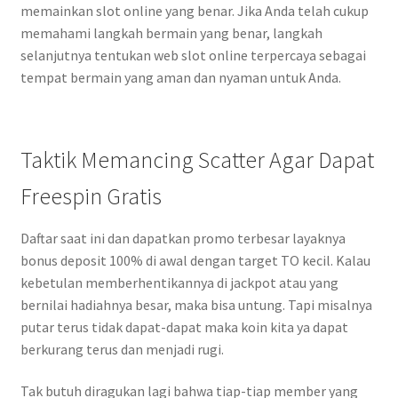
memainkan slot online yang benar. Jika Anda telah cukup
memahami langkah bermain yang benar, langkah
selanjutnya tentukan web slot online terpercaya sebagai
tempat bermain yang aman dan nyaman untuk Anda.
Taktik Memancing Scatter Agar Dapat
Freespin Gratis
Daftar saat ini dan dapatkan promo terbesar layaknya
bonus deposit 100% di awal dengan target TO kecil. Kalau
kebetulan memberhentikannya di jackpot atau yang
bernilai hadiahnya besar, maka bisa untung. Tapi misalnya
putar terus tidak dapat-dapat maka koin kita ya dapat
berkurang terus dan menjadi rugi.
Tak butuh diragukan lagi bahwa tiap-tiap member yang