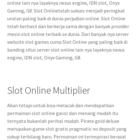
online lain nya layaknya nexus engine, IDN slot, Onyx
Gaming, G8. Slot Onlinetelah sukses menjadi peringkat
urutan paling baik di dunia perjudian online. Slot Online
telah berhasil dan berkerja sama dengan banyak provider
mesin slot online terbaik se dunia. Dari banyak nya server
website slot games cuma Slot Online yang paling baik di
banding situs server slot online lain nya layaknya nexus
engine, IDN slot, Onyx Gaming, G8.
Slot Online Multiplier
Akan tetapi untuk bisa melacak dan mendapatkan
permainan slot online gacor dan menang mudah itu
ternyata bukanlah perihal mudah. Pirate gold deluxe
merupakan game slot gratis pragmatic no deposit yang
cukup terbilang baru. Permainan ini terinspirasi berasal