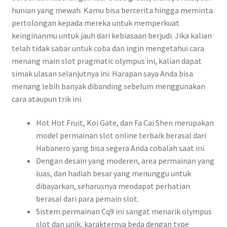
hunian yang mewah. Kamu bisa bercerita hingga meminta
pertolongan kepada mereka untuk memperkuat
keinginanmu untuk jauh dari kebiasaan berjudi. Jika kalian
telah tidak sabar untuk coba dan ingin mengetahui cara
menang main slot pragmatic olympus ini, kalian dapat
simak ulasan selanjutnya ini. Harapan saya Anda bisa
menang lebih banyak dibanding sebelum menggunakan
cara ataupun trik ini.
Hot Hot Fruit, Koi Gate, dan Fa Cai Shen merupakan
model permainan slot online terbaik berasal dari
Habanero yang bisa segera Anda cobalah saat ini.
Dengan desain yang moderen, area permainan yang
luas, dan hadiah besar yang menunggu untuk
dibayarkan, seharusnya mendapat perhatian
berasal dari para pemain slot.
Sistem permainan Cq9 ini sangat menarik olympus
slot dan unik, karakternya beda dengan type