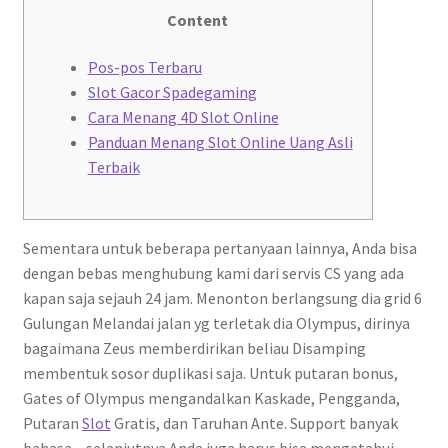
Content
Pos-pos Terbaru
Slot Gacor Spadegaming
Cara Menang 4D Slot Online
Panduan Menang Slot Online Uang Asli
Terbaik
Sementara untuk beberapa pertanyaan lainnya, Anda bisa
dengan bebas menghubung kami dari servis CS yang ada
kapan saja sejauh 24 jam. Menonton berlangsung dia grid 6
Gulungan Melandai jalan yg terletak dia Olympus, dirinya
bagaimana Zeus memberdirikan beliau Disamping
membentuk sosor duplikasi saja. Untuk putaran bonus,
Gates of Olympus mengandalkan Kaskade, Pengganda,
Putaran
Slot
Gratis, dan Taruhan Ante. Support banyak
bahasa – selanjutnya Anda juga harus bisa mengetahui