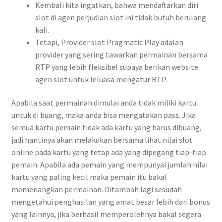
Kembali kita ingatkan, bahwa mendaftarkan diri
slot di agen perjudian slot ini tidak butuh berulang
kali.
Tetapi, Provider slot Pragmatic Play adalah
provider yang sering tawarkan permainan bersama
RTP yang lebih fleksibel supaya berikan website
agen slot untuk leluasa mengatur RTP.
Apabila saat permainan dimulai anda tidak miliki kartu
untuk di buang, maka anda bisa mengatakan pass. Jika
semua kartu pemain tidak ada kartu yang harus dibuang,
jadi nantinya akan melakukan bersama lihat nilai slot
online pada kartu yang tetap ada yang dipegang tiap-tiap
pemain. Apabila ada pemain yang mempunyai jumlah nilai
kartu yang paling kecil maka pemain itu bakal
memenangkan permainan. Ditambah lagi sesudah
mengetahui penghasilan yang amat besar lebih dari bonus
yang lainnya, jika berhasil memperolehnya bakal segera