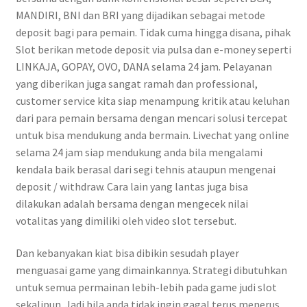
MANDIRI, BNI dan BRI yang dijadikan sebagai metode
deposit bagi para pemain. Tidak cuma hingga disana, pihak
Slot berikan metode deposit via pulsa dan e-money seperti
LINKAJA, GOPAY, OVO, DANA selama 24 jam. Pelayanan
yang diberikan juga sangat ramah dan professional,
customer service kita siap menampung kritik atau keluhan
dari para pemain bersama dengan mencari solusi tercepat
untuk bisa mendukung anda bermain. Livechat yang online
selama 24 jam siap mendukung anda bila mengalami
kendala baik berasal dari segi tehnis ataupun mengenai
deposit / withdraw. Cara lain yang lantas juga bisa
dilakukan adalah bersama dengan mengecek nilai
votalitas yang dimiliki oleh video slot tersebut.
Dan kebanyakan kiat bisa dibikin sesudah player
menguasai game yang dimainkannya. Strategi dibutuhkan
untuk semua permainan lebih-lebih pada game judi slot
sekalipun. Jadi bila anda tidak ingin gagal terus menerus