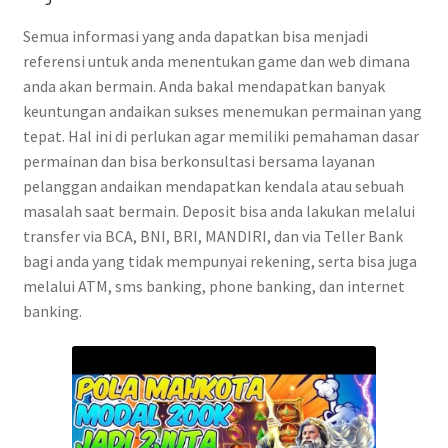
Semua informasi yang anda dapatkan bisa menjadi
referensi untuk anda menentukan game dan web dimana
anda akan bermain. Anda bakal mendapatkan banyak
keuntungan andaikan sukses menemukan permainan yang
tepat. Hal ini di perlukan agar memiliki pemahaman dasar
permainan dan bisa berkonsultasi bersama layanan
pelanggan andaikan mendapatkan kendala atau sebuah
masalah saat bermain. Deposit bisa anda lakukan melalui
transfer via BCA, BNI, BRI, MANDIRI, dan via Teller Bank
bagi anda yang tidak mempunyai rekening, serta bisa juga
melalui ATM, sms banking, phone banking, dan internet
banking.