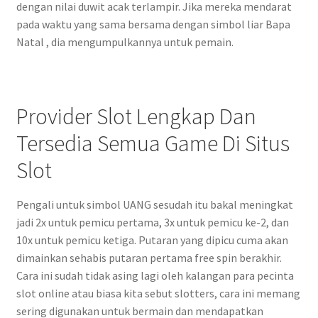
dengan nilai duwit acak terlampir. Jika mereka mendarat
pada waktu yang sama bersama dengan simbol liar Bapa
Natal , dia mengumpulkannya untuk pemain.
Provider Slot Lengkap Dan
Tersedia Semua Game Di Situs
Slot
Pengali untuk simbol UANG sesudah itu bakal meningkat
jadi 2x untuk pemicu pertama, 3x untuk pemicu ke-2, dan
10x untuk pemicu ketiga. Putaran yang dipicu cuma akan
dimainkan sehabis putaran pertama free spin berakhir.
Cara ini sudah tidak asing lagi oleh kalangan para pecinta
slot online atau biasa kita sebut slotters, cara ini memang
sering digunakan untuk bermain dan mendapatkan