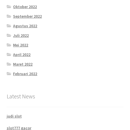
Oktober 2022
September 2022
Agustus 2022
Juli 2022
Mei 2022
April 2022
Maret 2022
Februari 2022
Latest News
judi slot
slot777 gacor