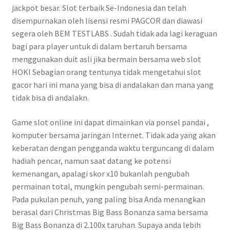
jackpot besar. Slot terbaik Se-Indonesia dan telah
disempurnakan oleh lisensi resmi PAGCOR dan diawasi
segera oleh BEM TESTLABS . Sudah tidak ada lagi keraguan
bagi para player untuk di dalam bertaruh bersama
menggunakan duit asli jika bermain bersama web slot
HOKI Sebagian orang tentunya tidak mengetahui slot
gacor hari ini mana yang bisa di andalakan dan mana yang
tidak bisa di andalakn.
Game slot online ini dapat dimainkan via ponsel pandai ,
komputer bersama jaringan Internet. Tidak ada yang akan
keberatan dengan pengganda waktu terguncang di dalam
hadiah pencar, namun saat datang ke potensi
kemenangan, apalagi skor x10 bukanlah pengubah
permainan total, mungkin pengubah semi-permainan.
Pada pukulan penuh, yang paling bisa Anda menangkan
berasal dari Christmas Big Bass Bonanza sama bersama
Big Bass Bonanza di 2.100x taruhan. Supaya anda lebih