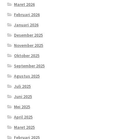
Maret 2026
Februari 2026
Januari 2026
Desember 2025
November 2025
Oktober 2025
September 2025
Agustus 2025
Juli 2025
Juni 2025
Mei 2025
April 2025
Maret 2025
Februari 2025