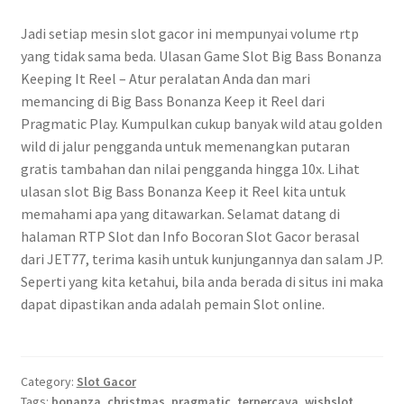
Jadi setiap mesin slot gacor ini mempunyai volume rtp
yang tidak sama beda. Ulasan Game Slot Big Bass Bonanza
Keeping It Reel – Atur peralatan Anda dan mari
memancing di Big Bass Bonanza Keep it Reel dari
Pragmatic Play. Kumpulkan cukup banyak wild atau golden
wild di jalur pengganda untuk memenangkan putaran
gratis tambahan dan nilai pengganda hingga 10x. Lihat
ulasan slot Big Bass Bonanza Keep it Reel kita untuk
memahami apa yang ditawarkan. Selamat datang di
halaman RTP Slot dan Info Bocoran Slot Gacor berasal
dari JET77, terima kasih untuk kunjungannya dan salam JP.
Seperti yang kita ketahui, bila anda berada di situs ini maka
dapat dipastikan anda adalah pemain Slot online.
Category:
Slot Gacor
Tags:
bonanza
,
christmas
,
pragmatic
,
terpercaya
,
wishslot