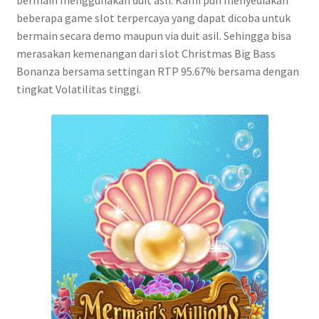
bermain menggunakan duit asli. Kami pun menyediakan
beberapa game slot terpercaya yang dapat dicoba untuk
bermain secara demo maupun via duit asil. Sehingga bisa
merasakan kemenangan dari slot Christmas Big Bass
Bonanza bersama settingan RTP 95.67% bersama dengan
tingkat Volatilitas tinggi.