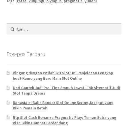
Tags:
gates
,
kunjungi
,
olympus
,
pragmatic
,
yunani
Cari
untuk:
Pos-pos Terbaru
Bingung dengan Istilah WD Slot? Ini Penjelasan Lengkap
buat Kamu yang Baru Main Slot Online
Dari Gaptek Jadi Pro: Tips Ampuh Lewat Link Alternatif Judi
Slot Tanpa Drama
Rahasia di Balik Bandar Slot Online Sering Jackpot yang
Bikin Pemain Betah
Rtp Slot Cash Bonanza Pragmatic Play: Teman Setia yang
Bisa Bikin Dompet Berdendang