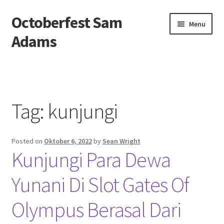
Octoberfest Sam
Skip
Skip
Menu
to
to
Adams
navigation
content
Beranda
About us
Tag:
kunjungi
Contact us
Posted on
Oktober 6, 2022
by
Sean Wright
Privacy Policy
Kunjungi Para Dewa
Yunani Di Slot Gates Of
Olympus Berasal Dari