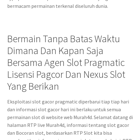
bermacam permainan terkenal diseluruh dunia.
Bermain Tanpa Batas Waktu
Dimana Dan Kapan Saja
Bersama Agen Slot Pragmatic
Lisensi Pagcor Dan Nexus Slot
Yang Berikan
Eksploitasi slot gacor pragmatic diperbarui tiap tiap hari
dan informasi slot gacor hari ini berlaku untuk semua
permainan slot di website web Murah4d. Selamat datang di
halaman RTP live Murah4d, informasi tentang slot gacor
dan Bocoran slot, berdasarkan RTP Slot kita bisa