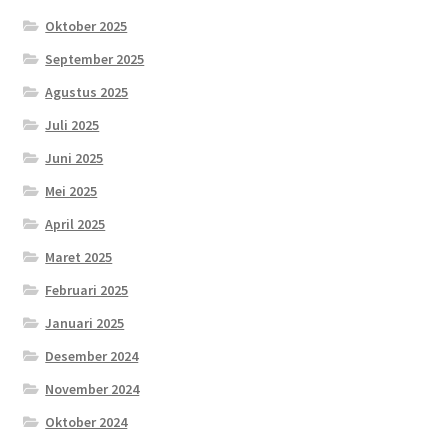
Oktober 2025
September 2025
Agustus 2025
Juli 2025
Juni 2025
Mei 2025
April 2025
Maret 2025
Februari 2025
Januari 2025
Desember 2024
November 2024
Oktober 2024