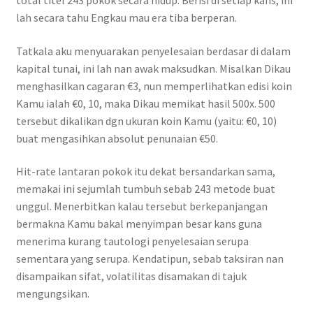
total titel 243 pokok secara hidup. Berisi di setiap kans, ini
lah secara tahu Engkau mau era tiba berperan.
Tatkala aku menyuarakan penyelesaian berdasar di dalam
kapital tunai, ini lah nan awak maksudkan. Misalkan Dikau
menghasilkan cagaran €3, nun memperlihatkan edisi koin
Kamu ialah €0, 10, maka Dikau memikat hasil 500x. 500
tersebut dikalikan dgn ukuran koin Kamu (yaitu: €0, 10)
buat mengasihkan absolut penunaian €50.
Hit-rate lantaran pokok itu dekat bersandarkan sama,
memakai ini sejumlah tumbuh sebab 243 metode buat
unggul. Menerbitkan kalau tersebut berkepanjangan
bermakna Kamu bakal menyimpan besar kans guna
menerima kurang tautologi penyelesaian serupa
sementara yang serupa. Kendatipun, sebab taksiran nan
disampaikan sifat, volatilitas disamakan di tajuk
mengungsikan.