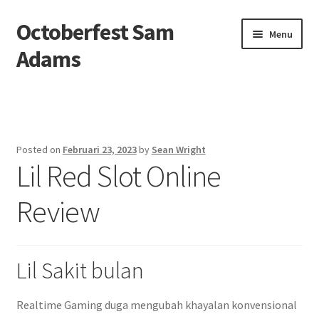
Octoberfest Sam
Skip
Skip
Menu
to
to
Adams
navigation
content
Beranda
About us
Posted on
Februari 23, 2023
by
Sean Wright
Lil Red Slot Online
Contact us
Review
Privacy Policy
Lil Sakit bulan
Realtime Gaming duga mengubah khayalan konvensional