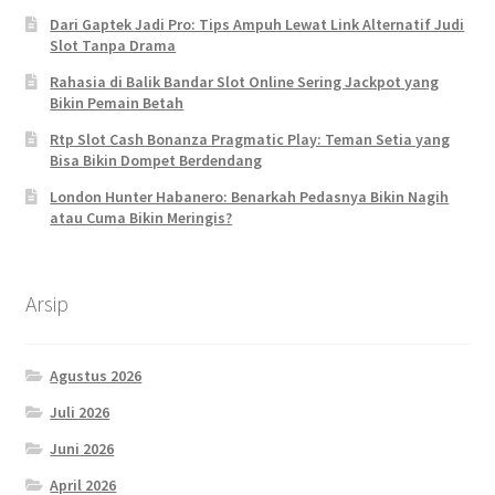
Dari Gaptek Jadi Pro: Tips Ampuh Lewat Link Alternatif Judi
Slot Tanpa Drama
Rahasia di Balik Bandar Slot Online Sering Jackpot yang
Bikin Pemain Betah
Rtp Slot Cash Bonanza Pragmatic Play: Teman Setia yang
Bisa Bikin Dompet Berdendang
London Hunter Habanero: Benarkah Pedasnya Bikin Nagih
atau Cuma Bikin Meringis?
Arsip
Agustus 2026
Juli 2026
Juni 2026
April 2026