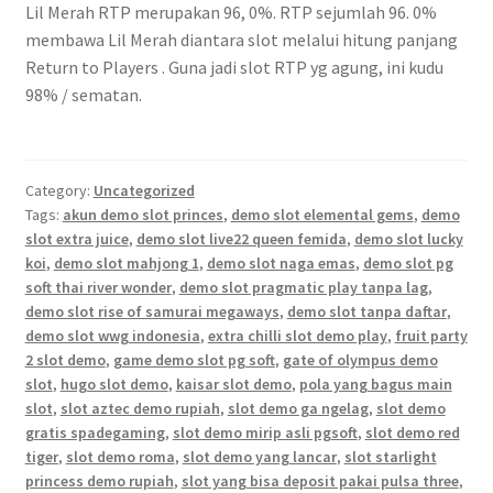
Lil Merah RTP merupakan 96, 0%. RTP sejumlah 96. 0%
membawa Lil Merah diantara slot melalui hitung panjang
Return to Players . Guna jadi slot RTP yg agung, ini kudu
98% / sematan.
Category:
Uncategorized
Tags:
akun demo slot princes
,
demo slot elemental gems
,
demo
slot extra juice
,
demo slot live22 queen femida
,
demo slot lucky
koi
,
demo slot mahjong 1
,
demo slot naga emas
,
demo slot pg
soft thai river wonder
,
demo slot pragmatic play tanpa lag
,
demo slot rise of samurai megaways
,
demo slot tanpa daftar
,
demo slot wwg indonesia
,
extra chilli slot demo play
,
fruit party
2 slot demo
,
game demo slot pg soft
,
gate of olympus demo
slot
,
hugo slot demo
,
kaisar slot demo
,
pola yang bagus main
slot
,
slot aztec demo rupiah
,
slot demo ga ngelag
,
slot demo
gratis spadegaming
,
slot demo mirip asli pgsoft
,
slot demo red
tiger
,
slot demo roma
,
slot demo yang lancar
,
slot starlight
princess demo rupiah
,
slot yang bisa deposit pakai pulsa three
,