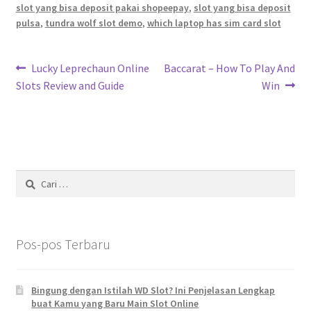
slot yang bisa deposit pakai shopeepay
,
slot yang bisa deposit
pulsa
,
tundra wolf slot demo
,
which laptop has sim card slot
Navigasi
Previous
Next
Lucky Leprechaun Online
Baccarat – How To Play And
post:
post:
Slots Review and Guide
Win
pos
Cari
untuk:
Pos-pos Terbaru
Bingung dengan Istilah WD Slot? Ini Penjelasan Lengkap
buat Kamu yang Baru Main Slot Online