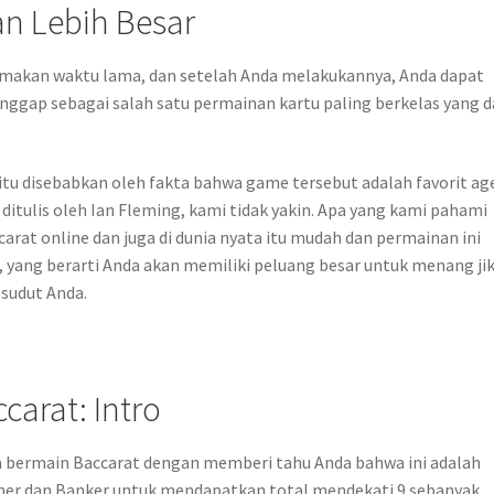
n Lebih Besar
emakan waktu lama, dan setelah Anda melakukannya, Anda dapat
ianggap sebagai salah satu permainan kartu paling berkelas yang 
itu disebabkan oleh fakta bahwa game tersebut adalah favorit ag
ditulis oleh Ian Fleming, kami tidak yakin. Apa yang kami pahami
rat online dan juga di dunia nyata itu mudah dan permainan ini
, yang berarti Anda akan memiliki peluang besar untuk menang ji
 sudut Anda.
arat: Intro
a bermain Baccarat dengan memberi tahu Anda bahwa ini adalah
mer dan Banker untuk mendapatkan total mendekati 9 sebanyak