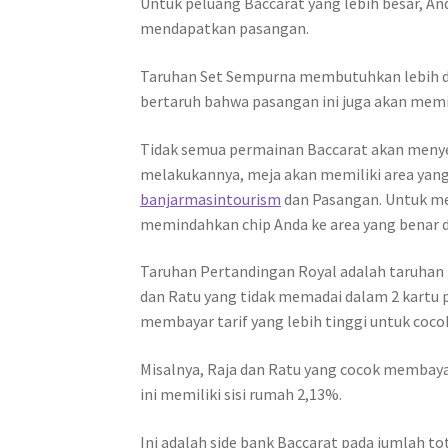
Untuk peluang Baccarat yang lebih besar, An
mendapatkan pasangan.
Taruhan Set Sempurna membutuhkan lebih dari
bertaruh bahwa pasangan ini juga akan memi
Tidak semua permainan Baccarat akan menye
melakukannya, meja akan memiliki area yan
banjarmasintourism
dan Pasangan. Untuk me
memindahkan chip Anda ke area yang benar d
Taruhan Pertandingan Royal adalah taruhan 
dan Ratu yang tidak memadai dalam 2 kartu p
membayar tarif yang lebih tinggi untuk coco
Misalnya, Raja dan Ratu yang cocok membaya
ini memiliki sisi rumah 2,13%.
Ini adalah side bank Baccarat pada jumlah 