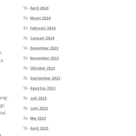
April 2024
Maret 2024
Februari 2024
Januari 2024
Desember 2023
n
November 2023
ta
Oktober 2023
September 2023
Agustus 2023
nang-
Juli 2023
gi.
Juni 2023
Hal
Mei 2023
April 2023
a