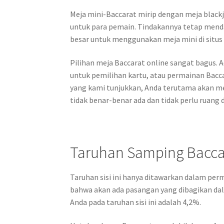
Meja mini-Baccarat mirip dengan meja blackja
untuk para pemain. Tindakannya tetap mendas
besar untuk menggunakan meja mini di situs k
Pilihan meja Baccarat online sangat bagus.
untuk pemilihan kartu, atau permainan Baccar
yang kami tunjukkan, Anda terutama akan me
tidak benar-benar ada dan tidak perlu ruang 
Taruhan Samping Bacca
Taruhan sisi ini hanya ditawarkan dalam pe
bahwa akan ada pasangan yang dibagikan dal
Anda pada taruhan sisi ini adalah 4,2%.