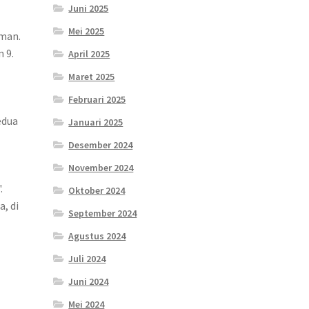
Juni 2025
Mei 2025
aman.
 9.
April 2025
Maret 2025
Februari 2025
edua
Januari 2025
Desember 2024
November 2024
.
Oktober 2024
, di
September 2024
Agustus 2024
Juli 2024
Juni 2024
Mei 2024