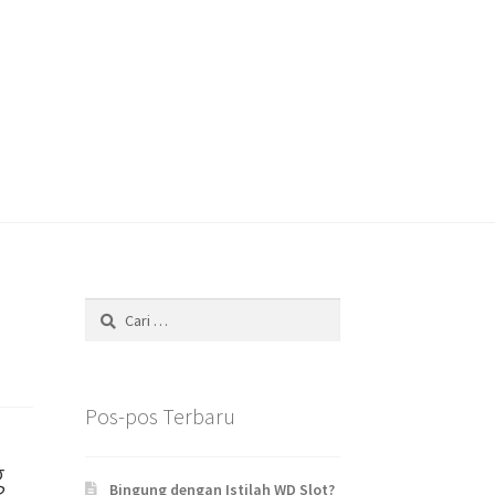
Cari
untuk:
Pos-pos Terbaru
g
Bingung dengan Istilah WD Slot?