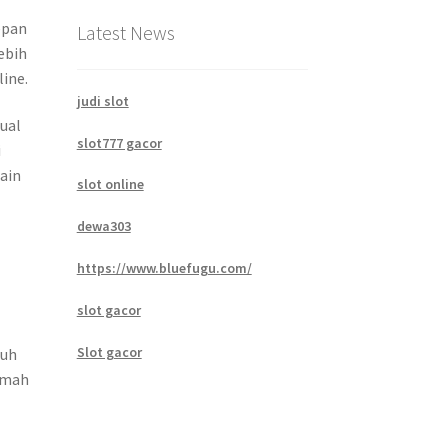
epan
Latest News
ebih
line.
judi slot
ual
slot777 gacor
i
ain
slot online
dewa303
https://www.bluefugu.com/
slot gacor
Slot gacor
ruh
rumah