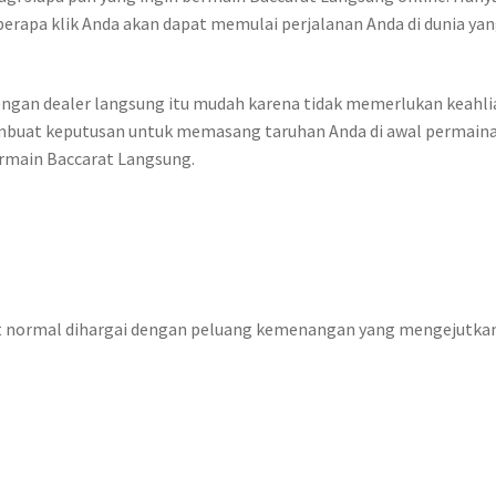
erapa klik Anda akan dapat memulai perjalanan Anda di dunia ya
engan dealer langsung itu mudah karena tidak memerlukan keahli
mbuat keputusan untuk memasang taruhan Anda di awal permaina
ermain Baccarat Langsung.
t normal dihargai dengan peluang kemenangan yang mengejutka