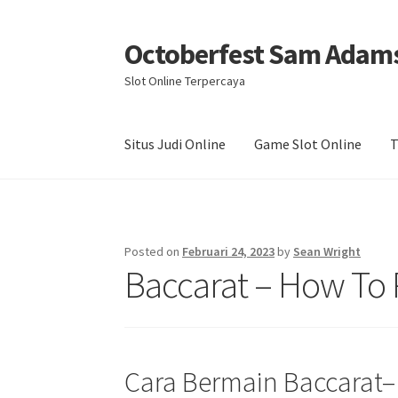
Octoberfest Sam Adam
Skip
Skip
to
to
Slot Online Terpercaya
navigation
content
Situs Judi Online
Game Slot Online
T
Beranda
About us
Contact us
Privacy Policy
Posted on
Februari 24, 2023
by
Sean Wright
Baccarat – How To 
Cara Bermain Baccarat– 