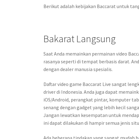
Berikut adalah kebijakan Baccarat untuk ta
Bakarat Langsung
Saat Anda memainkan permainan video Baccar
rasanya seperti di tempat berbasis darat. A
dengan dealer manusia spesialis.
Daftar video game Baccarat Live sangat lengk
driver di Indonesia. Anda juga dapat memain
iOS/Android, perangkat pintar, komputer ta
senang dengan gadget yang lebih kecil sang
Jangan lewatkan kesempatan untuk mendapat
ini dapat dilakukan di hampir semua jenis situ
Ada beberapa tindakan yang sangat mudah ba