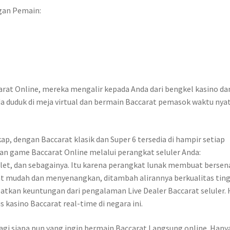
ngan Pemain:
at Online, mereka mengalir kepada Anda dari bengkel kasino da
nda duduk di meja virtual dan bermain Baccarat pemasok waktu nya
ap, dengan Baccarat klasik dan Super 6 tersedia di hampir setiap
kan game Baccarat Online melalui perangkat seluler Anda:
blet, dan sebagainya. Itu karena perangkat lunak membuat berse
at mudah dan menyenangkan, ditambah alirannya berkualitas ting
kan keuntungan dari pengalaman Live Dealer Baccarat seluler. 
s kasino Baccarat real-time di negara ini.
gi siapa pun yang ingin bermain Baccarat Langsung online. Hany