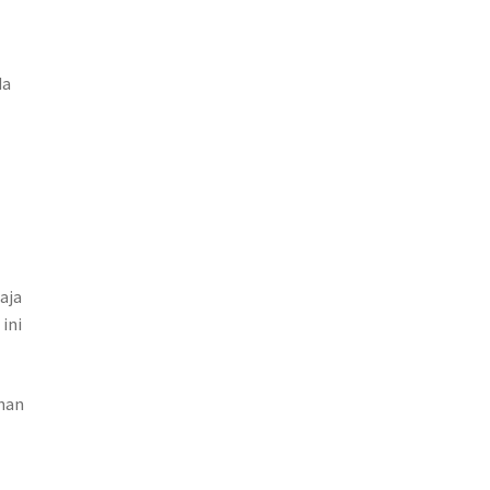
da
aja
ini
uhan