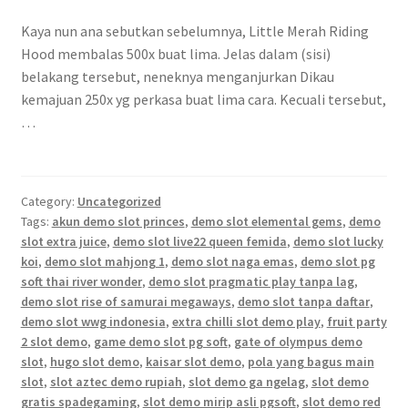
Kaya nun ana sebutkan sebelumnya, Little Merah Riding
Hood membalas 500x buat lima. Jelas dalam (sisi)
belakang tersebut, neneknya menganjurkan Dikau
kemajuan 250x yg perkasa buat lima cara. Kecuali tersebut,
…
Category:
Uncategorized
Tags:
akun demo slot princes
,
demo slot elemental gems
,
demo
slot extra juice
,
demo slot live22 queen femida
,
demo slot lucky
koi
,
demo slot mahjong 1
,
demo slot naga emas
,
demo slot pg
soft thai river wonder
,
demo slot pragmatic play tanpa lag
,
demo slot rise of samurai megaways
,
demo slot tanpa daftar
,
demo slot wwg indonesia
,
extra chilli slot demo play
,
fruit party
2 slot demo
,
game demo slot pg soft
,
gate of olympus demo
slot
,
hugo slot demo
,
kaisar slot demo
,
pola yang bagus main
slot
,
slot aztec demo rupiah
,
slot demo ga ngelag
,
slot demo
gratis spadegaming
,
slot demo mirip asli pgsoft
,
slot demo red