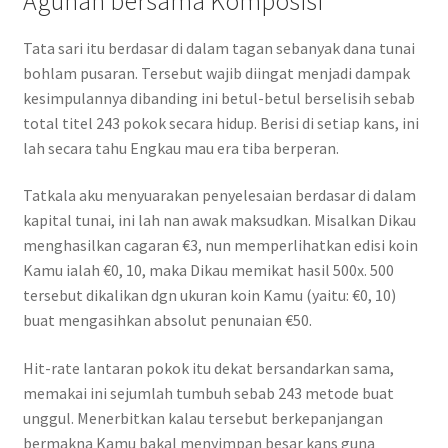
Agunan bersama Komposisi
Tata sari itu berdasar di dalam tagan sebanyak dana tunai
bohlam pusaran. Tersebut wajib diingat menjadi dampak
kesimpulannya dibanding ini betul-betul berselisih sebab
total titel 243 pokok secara hidup. Berisi di setiap kans, ini
lah secara tahu Engkau mau era tiba berperan.
Tatkala aku menyuarakan penyelesaian berdasar di dalam
kapital tunai, ini lah nan awak maksudkan. Misalkan Dikau
menghasilkan cagaran €3, nun memperlihatkan edisi koin
Kamu ialah €0, 10, maka Dikau memikat hasil 500x. 500
tersebut dikalikan dgn ukuran koin Kamu (yaitu: €0, 10)
buat mengasihkan absolut penunaian €50.
Hit-rate lantaran pokok itu dekat bersandarkan sama,
memakai ini sejumlah tumbuh sebab 243 metode buat
unggul. Menerbitkan kalau tersebut berkepanjangan
bermakna Kamu bakal menyimpan besar kans guna