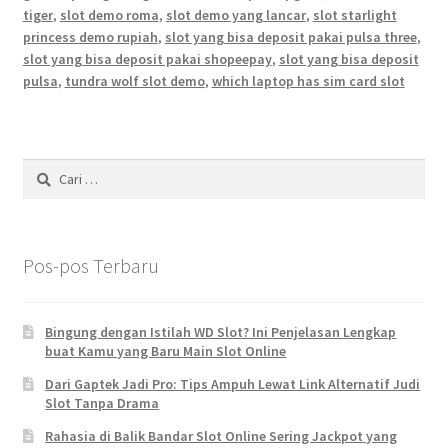
tiger
,
slot demo roma
,
slot demo yang lancar
,
slot starlight
princess demo rupiah
,
slot yang bisa deposit pakai pulsa three
,
slot yang bisa deposit pakai shopeepay
,
slot yang bisa deposit
pulsa
,
tundra wolf slot demo
,
which laptop has sim card slot
Cari
untuk:
Pos-pos Terbaru
Bingung dengan Istilah WD Slot? Ini Penjelasan Lengkap
buat Kamu yang Baru Main Slot Online
Dari Gaptek Jadi Pro: Tips Ampuh Lewat Link Alternatif Judi
Slot Tanpa Drama
Rahasia di Balik Bandar Slot Online Sering Jackpot yang