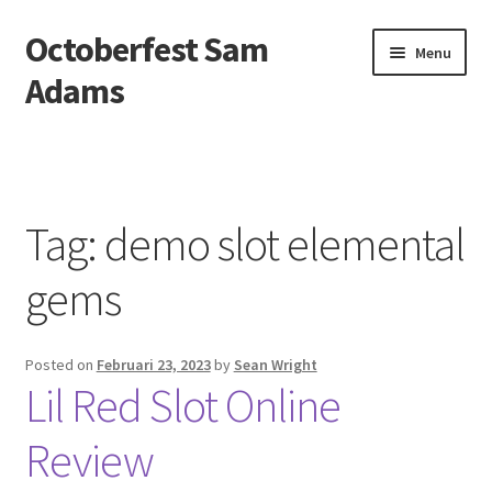
Octoberfest Sam
Skip
Skip
Menu
to
to
Adams
navigation
content
Beranda
About us
Tag:
demo slot elemental
Contact us
gems
Privacy Policy
Posted on
Februari 23, 2023
by
Sean Wright
Lil Red Slot Online
Review