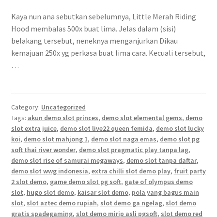
Kaya nun ana sebutkan sebelumnya, Little Merah Riding
Hood membalas 500x buat lima. Jelas dalam (sisi)
belakang tersebut, neneknya menganjurkan Dikau
kemajuan 250x yg perkasa buat lima cara. Kecuali tersebut,
…
Category:
Uncategorized
Tags:
akun demo slot princes
,
demo slot elemental gems
,
demo
slot extra juice
,
demo slot live22 queen femida
,
demo slot lucky
koi
,
demo slot mahjong 1
,
demo slot naga emas
,
demo slot pg
soft thai river wonder
,
demo slot pragmatic play tanpa lag
,
demo slot rise of samurai megaways
,
demo slot tanpa daftar
,
demo slot wwg indonesia
,
extra chilli slot demo play
,
fruit party
2 slot demo
,
game demo slot pg soft
,
gate of olympus demo
slot
,
hugo slot demo
,
kaisar slot demo
,
pola yang bagus main
slot
,
slot aztec demo rupiah
,
slot demo ga ngelag
,
slot demo
gratis spadegaming
,
slot demo mirip asli pgsoft
,
slot demo red