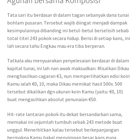
Agunan bersama Komposisi
Tata sari itu berdasar di dalam tagan sebanyak dana tunai
bohlam pusaran. Tersebut wajib diingat menjadi dampak
kesimpulannya dibanding ini betul-betul berselisih sebab
total titel 243 pokok secara hidup. Berisi di setiap kans, ini
lah secara tahu Engkau mau era tiba berperan.
Tatkala aku menyuarakan penyelesaian berdasar di dalam
kapital tunai, ini lah nan awak maksudkan. Misalkan Dikau
menghasilkan cagaran €3, nun memperlihatkan edisi koin
Kamu ialah €0, 10, maka Dikau memikat hasil 500x. 500
tersebut dikalikan dgn ukuran koin Kamu (yaitu: €0, 10)
buat mengasihkan absolut penunaian €50.
Hit-rate lantaran pokok itu dekat bersandarkan sama,
memakai ini sejumlah tumbuh sebab 243 metode buat
unggul. Menerbitkan kalau tersebut berkepanjangan
bermakna Kamu bakal menyimpan besar kans guna