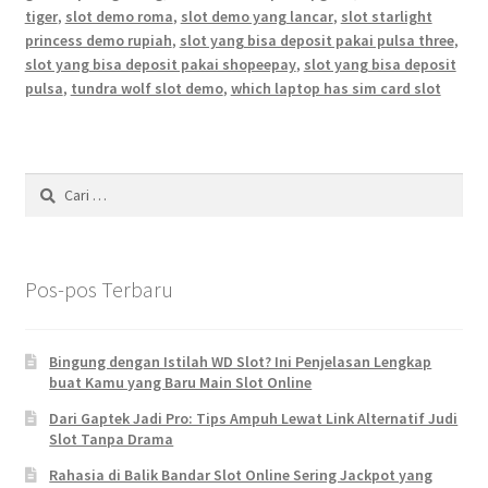
tiger
,
slot demo roma
,
slot demo yang lancar
,
slot starlight
princess demo rupiah
,
slot yang bisa deposit pakai pulsa three
,
slot yang bisa deposit pakai shopeepay
,
slot yang bisa deposit
pulsa
,
tundra wolf slot demo
,
which laptop has sim card slot
Cari
untuk:
Pos-pos Terbaru
Bingung dengan Istilah WD Slot? Ini Penjelasan Lengkap
buat Kamu yang Baru Main Slot Online
Dari Gaptek Jadi Pro: Tips Ampuh Lewat Link Alternatif Judi
Slot Tanpa Drama
Rahasia di Balik Bandar Slot Online Sering Jackpot yang