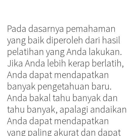
Pada dasarnya pemahaman
yang baik diperoleh dari hasil
pelatihan yang Anda lakukan.
Jika Anda lebih kerap berlatih,
Anda dapat mendapatkan
banyak pengetahuan baru.
Anda bakal tahu banyak dan
tahu banyak, apalagi andaikan
Anda dapat mendapatkan
yang paling akurat dan dapat