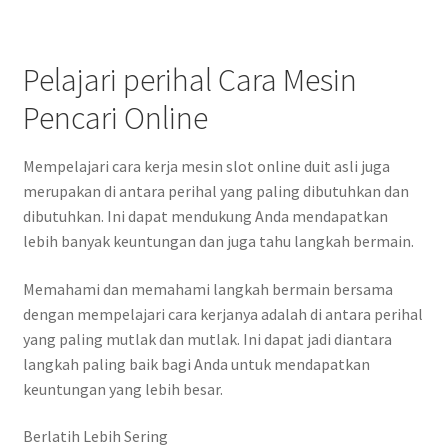
Pelajari perihal Cara Mesin
Pencari Online
Mempelajari cara kerja mesin slot online duit asli juga
merupakan di antara perihal yang paling dibutuhkan dan
dibutuhkan. Ini dapat mendukung Anda mendapatkan
lebih banyak keuntungan dan juga tahu langkah bermain.
Memahami dan memahami langkah bermain bersama
dengan mempelajari cara kerjanya adalah di antara perihal
yang paling mutlak dan mutlak. Ini dapat jadi diantara
langkah paling baik bagi Anda untuk mendapatkan
keuntungan yang lebih besar.
Berlatih Lebih Sering