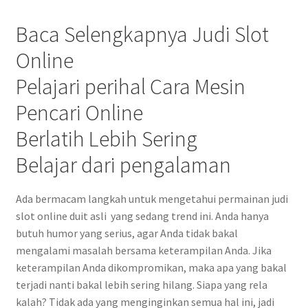
Baca Selengkapnya Judi Slot
Online
Pelajari perihal Cara Mesin
Pencari Online
Berlatih Lebih Sering
Belajar dari pengalaman
Ada bermacam langkah untuk mengetahui permainan judi
slot online duit asli yang sedang trend ini. Anda hanya
butuh humor yang serius, agar Anda tidak bakal
mengalami masalah bersama keterampilan Anda. Jika
keterampilan Anda dikompromikan, maka apa yang bakal
terjadi nanti bakal lebih sering hilang. Siapa yang rela
kalah? Tidak ada yang menginginkan semua hal ini, jadi