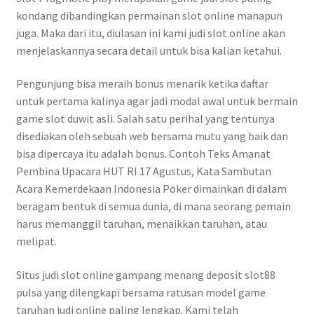
kondang dibandingkan permainan slot online manapun
juga. Maka dari itu, diulasan ini kami judi slot online akan
menjelaskannya secara detail untuk bisa kalian ketahui.
Pengunjung bisa meraih bonus menarik ketika daftar
untuk pertama kalinya agar jadi modal awal untuk bermain
game slot duwit asli. Salah satu perihal yang tentunya
disediakan oleh sebuah web bersama mutu yang baik dan
bisa dipercaya itu adalah bonus. Contoh Teks Amanat
Pembina Upacara HUT RI 17 Agustus, Kata Sambutan
Acara Kemerdekaan Indonesia Poker dimainkan di dalam
beragam bentuk di semua dunia, di mana seorang pemain
harus memanggil taruhan, menaikkan taruhan, atau
melipat.
Situs judi slot online gampang menang deposit slot88
pulsa yang dilengkapi bersama ratusan model game
taruhan judi online paling lengkap. Kami telah