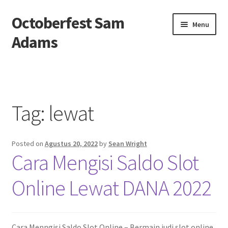
Octoberfest Sam
Skip
Skip
Menu
to
to
Adams
navigation
content
Beranda
About us
Tag:
lewat
Contact us
Posted on
Agustus 20, 2022
by
Sean Wright
Privacy Policy
Cara Mengisi Saldo Slot
Online Lewat DANA 2022
Cara Menngisi Saldo Slot Online – Bermain judi slot online