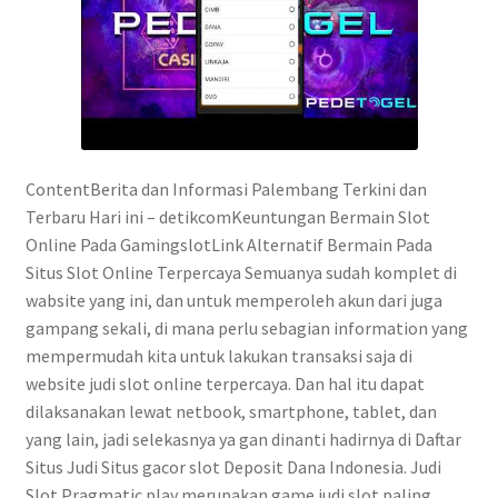
ContentBerita dan Informasi Palembang Terkini dan
Terbaru Hari ini – detikcomKeuntungan Bermain Slot
Online Pada GamingslotLink Alternatif Bermain Pada
Situs Slot Online Terpercaya Semuanya sudah komplet di
wabsite yang ini, dan untuk memperoleh akun dari juga
gampang sekali, di mana perlu sebagian information yang
mempermudah kita untuk lakukan transaksi saja di
website judi slot online terpercaya. Dan hal itu dapat
dilaksanakan lewat netbook, smartphone, tablet, dan
yang lain, jadi selekasnya ya gan dinanti hadirnya di Daftar
Situs Judi Situs gacor slot Deposit Dana Indonesia. Judi
Slot Pragmatic play merupakan game judi slot paling