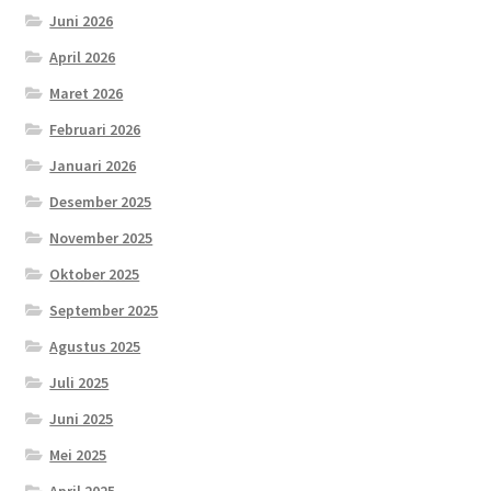
Juni 2026
April 2026
Maret 2026
Februari 2026
Januari 2026
Desember 2025
November 2025
Oktober 2025
September 2025
Agustus 2025
Juli 2025
Juni 2025
Mei 2025