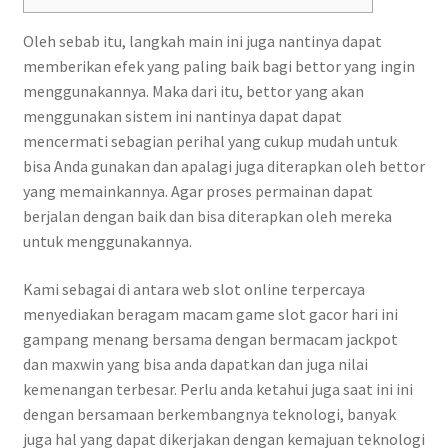
Oleh sebab itu, langkah main ini juga nantinya dapat
memberikan efek yang paling baik bagi bettor yang ingin
menggunakannya. Maka dari itu, bettor yang akan
menggunakan sistem ini nantinya dapat dapat
mencermati sebagian perihal yang cukup mudah untuk
bisa Anda gunakan dan apalagi juga diterapkan oleh bettor
yang memainkannya. Agar proses permainan dapat
berjalan dengan baik dan bisa diterapkan oleh mereka
untuk menggunakannya.
Kami sebagai di antara web slot online terpercaya
menyediakan beragam macam game slot gacor hari ini
gampang menang bersama dengan bermacam jackpot
dan maxwin yang bisa anda dapatkan dan juga nilai
kemenangan terbesar. Perlu anda ketahui juga saat ini ini
dengan bersamaan berkembangnya teknologi, banyak
juga hal yang dapat dikerjakan dengan kemajuan teknologi