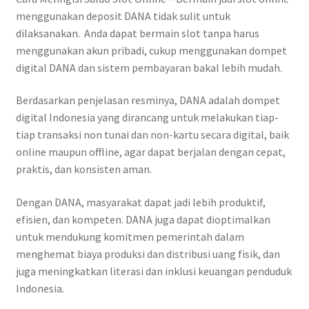
menggunakan deposit DANA tidak sulit untuk
dilaksanakan. Anda dapat bermain slot tanpa harus
menggunakan akun pribadi, cukup menggunakan dompet
digital DANA dan sistem pembayaran bakal lebih mudah.
Berdasarkan penjelasan resminya, DANA adalah dompet
digital Indonesia yang dirancang untuk melakukan tiap-
tiap transaksi non tunai dan non-kartu secara digital, baik
online maupun offline, agar dapat berjalan dengan cepat,
praktis, dan konsisten aman.
Dengan DANA, masyarakat dapat jadi lebih produktif,
efisien, dan kompeten. DANA juga dapat dioptimalkan
untuk mendukung komitmen pemerintah dalam
menghemat biaya produksi dan distribusi uang fisik, dan
juga meningkatkan literasi dan inklusi keuangan penduduk
Indonesia.