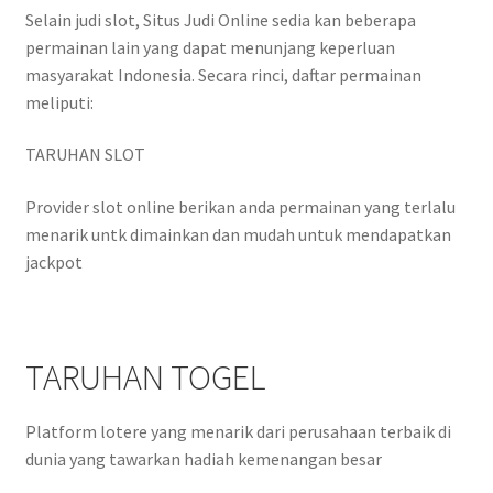
Selain judi slot, Situs Judi Online sedia kan beberapa
permainan lain yang dapat menunjang keperluan
masyarakat Indonesia. Secara rinci, daftar permainan
meliputi:
TARUHAN SLOT
Provider slot online berikan anda permainan yang terlalu
menarik untk dimainkan dan mudah untuk mendapatkan
jackpot
TARUHAN TOGEL
Platform lotere yang menarik dari perusahaan terbaik di
dunia yang tawarkan hadiah kemenangan besar