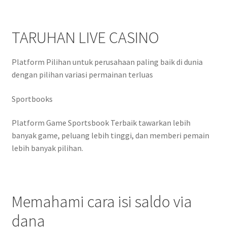
TARUHAN LIVE CASINO
Platform Pilihan untuk perusahaan paling baik di dunia
dengan pilihan variasi permainan terluas
Sportbooks
Platform Game Sportsbook Terbaik tawarkan lebih
banyak game, peluang lebih tinggi, dan memberi pemain
lebih banyak pilihan.
Memahami cara isi saldo via
dana