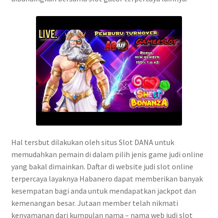
Hal tersbut dilakukan oleh situs Slot DANA untuk
memudahkan pemain di dalam pilih jenis game judi online
yang bakal dimainkan. Daftar di website judi slot online
terpercaya layaknya Habanero dapat memberikan banyak
kesempatan bagi anda untuk mendapatkan jackpot dan
kemenangan besar. Jutaan member telah nikmati
kenyamanan dari kumpulan nama – nama web judi slot