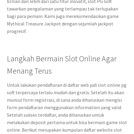
brilian dan lebih dari satu fitur inovatif, slot PG Soft
tawarkan pengalaman yang terlampau tak terlupakan
bagi para pemain. Kami juga merekomendasikan game
Mythical Treasure Jackpot dengan sejumlah jackpot
progresif.
Langkah Bermain Slot Online Agar
Menang Terus
Untuk lakukan pendaftaran di daftar web judi slot online pg
soft terpercaya terlalu mudah dan gratis. Setelah itu akan
muncul form registrasi, di sana anda diharuskan mengisi
form pendaftaran menggunakan information yang valid.
Setelah sukses terdaftar, anda diharuskan untuk
melakukan deposit pertama untuk bisa bermain game slot
online. Berikut merupakan kumpulan daftar website slot