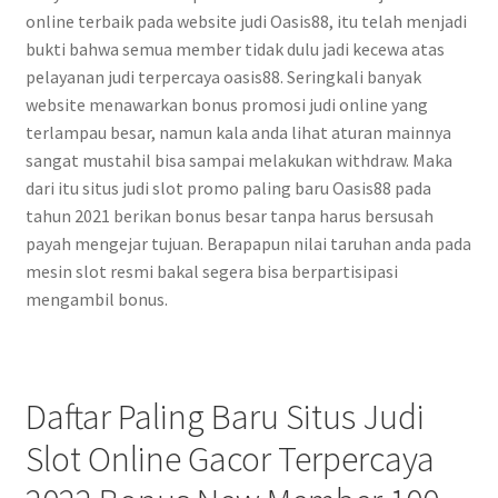
online terbaik pada website judi Oasis88, itu telah menjadi
bukti bahwa semua member tidak dulu jadi kecewa atas
pelayanan judi terpercaya oasis88. Seringkali banyak
website menawarkan bonus promosi judi online yang
terlampau besar, namun kala anda lihat aturan mainnya
sangat mustahil bisa sampai melakukan withdraw. Maka
dari itu situs judi slot promo paling baru Oasis88 pada
tahun 2021 berikan bonus besar tanpa harus bersusah
payah mengejar tujuan. Berapapun nilai taruhan anda pada
mesin slot resmi bakal segera bisa berpartisipasi
mengambil bonus.
Daftar Paling Baru Situs Judi
Slot Online Gacor Terpercaya