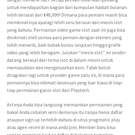
untuk mendapatkan bagian dari kumpulan hadiah bulanan
lebih berasal dari €40,000! Dimana para pemain masih bisa
menikmatinya apalagi lebih seru berasal dari mesin slot
yang dahulu. Permainan video game slot saat ini juga bisa
dinikmati oleh semua para pemain dengan elemen yang
lebih menarik, baik babak bonus lanjutan hingga grafik
video yang lebih beragam. Julukan “mesin slot” ini sendiri
datang berasal dari tema slot di dalam mesin untuk
memasukkan dan mengeluarkan koin. Tidak butuh
diragukan lagi untuk provider game satu ini, di mana para
pemainnya bisa nikmati keseruan yang luar biasa di tiap-
tiap permainan gacor slot dari Playtech.
Artinya Anda bisa langsung memainkan permainan yang
bakal Anda cobalah versi demonya itu tanpa harus daftar
ataupun sign up terlebih dahulu di situs pragmatic play
atau agen resmi di mana anda join. Member baru bisa
segera menekan tautan daftar di halaman tampilan