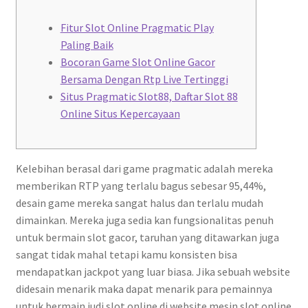
Fitur Slot Online Pragmatic Play
Paling Baik
Bocoran Game Slot Online Gacor
Bersama Dengan Rtp Live Tertinggi
Situs Pragmatic Slot88, Daftar Slot 88
Online Situs Kepercayaan
Kelebihan berasal dari game pragmatic adalah mereka
memberikan RTP yang terlalu bagus sebesar 95,44%,
desain game mereka sangat halus dan terlalu mudah
dimainkan. Mereka juga sedia kan fungsionalitas penuh
untuk bermain slot gacor, taruhan yang ditawarkan juga
sangat tidak mahal tetapi kamu konsisten bisa
mendapatkan jackpot yang luar biasa. Jika sebuah website
didesain menarik maka dapat menarik para pemainnya
untuk bermain judi slot online di website mesin slot online