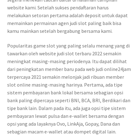
website kami. Setelah sukses pendaftaran harus
melakukan setoran pertama adalah deposit untuk dapat
memainkan permainan agen judi slot paling baik bisa
kamu mainkan setelah bergabung bersama kami.
Popularitas game slot yang paling selalu menang yang di
tawarkan oleh website judi slot terbaru 2022 semakin
meningkat masing-masing periodenya. Itu dapat dilihat
dari peningkatan member baru pada web judi online24jam
terpercaya 2021 semakin melonjak jadi ribuan member
slot online masing-masing harinya. Pertama, ada tipe
sistem pembayaran bank lokal bersama sebagian opsi
bank paling dipercaya seperti BNI, BCA, BRI, Berdikari dan
tipe bank lain. Dalam pada itu, ada juga opsi tipe sistem
pembayaran lewat pulsa dan e-wallet bersama dengan
opsi yang ada layaknya Ovo, LinkAja, Gopay, Dana dan
sebagian macam e-wallet atau dompet digital lain.