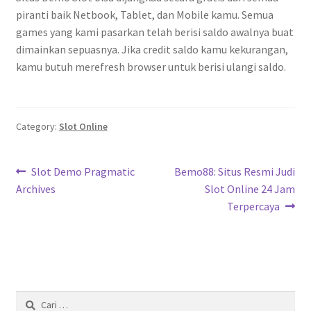
piranti baik Netbook, Tablet, dan Mobile kamu. Semua
games yang kami pasarkan telah berisi saldo awalnya buat
dimainkan sepuasnya. Jika credit saldo kamu kekurangan,
kamu butuh merefresh browser untuk berisi ulangi saldo.
Category:
Slot Online
Navigasi
Previous
Next
Slot Demo Pragmatic
Bemo88: Situs Resmi Judi
post:
post:
Archives
Slot Online 24 Jam
pos
Terpercaya
Cari