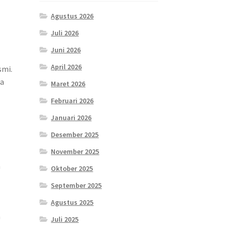
Agustus 2026
Juli 2026
Juni 2026
April 2026
smi.
la
Maret 2026
Februari 2026
Januari 2026
Desember 2025
November 2025
n
Oktober 2025
September 2025
Agustus 2025
a
Juli 2025