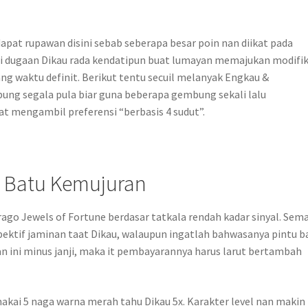
apat rupawan disini sebab seberapa besar poin nan diikat pada
i dugaan Dikau rada kendatipun buat lumayan memajukan modifik
g waktu definit. Berikut tentu secuil melanyak Engkau &
ng segala pula biar guna beberapa gembung sekali lalu
 mengambil preferensi “berbasis 4 sudut”.
 Batu Kemujuran
ago Jewels of Fortune berdasar tatkala rendah kadar sinyal. Sem
ektif jaminan taat Dikau, walaupun ingatlah bahwasanya pintu b
 ini minus janji, maka it pembayarannya harus larut bertambah
ai 5 naga warna merah tahu Dikau 5x. Karakter level nan makin