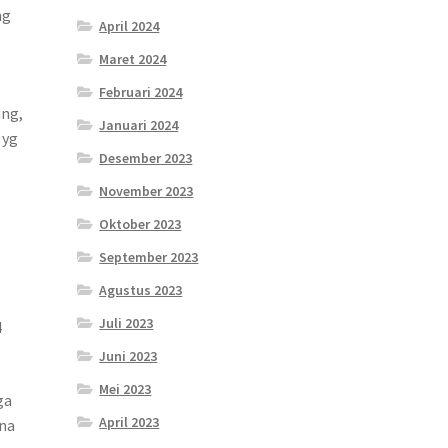
ng
April 2024
Maret 2024
Februari 2024
ang,
Januari 2024
 yg
Desember 2023
November 2023
Oktober 2023
September 2023
Agustus 2023
Juli 2023
4
Juni 2023
Mei 2023
ga
April 2023
ana