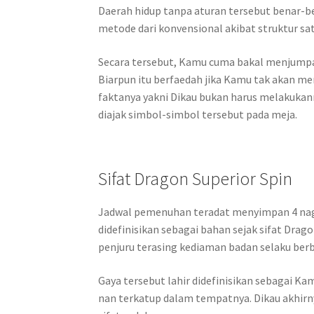
Daerah hidup tanpa aturan tersebut benar-b
metode dari konvensional akibat struktur sat
Secara tersebut, Kamu cuma bakal menjumpa
Biarpun itu berfaedah jika Kamu tak akan 
faktanya yakni Dikau bukan harus melakuka
diajak simbol-simbol tersebut pada meja.
Sifat Dragon Superior Spin
Jadwal pemenuhan teradat menyimpan 4 naga b
didefinisikan sebagai bahan sejak sifat Drag
penjuru terasing kediaman badan selaku ber
Gaya tersebut lahir didefinisikan sebagai K
nan terkatup dalam tempatnya. Dikau akhirny