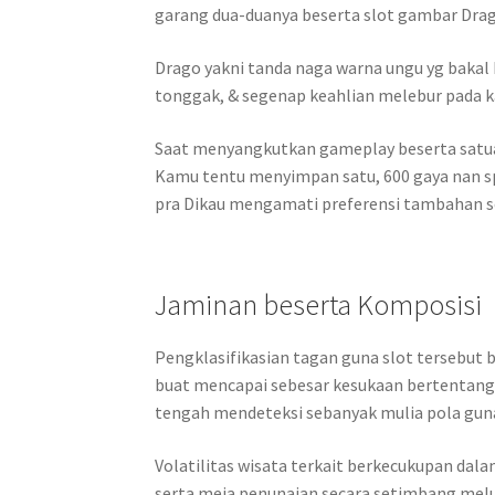
garang dua-duanya beserta slot gambar Drago
Drago yakni tanda naga warna ungu yg baka
tonggak, & segenap keahlian melebur pada k
Saat menyangkutkan gameplay beserta satua
Kamu tentu menyimpan satu, 600 gaya nan spe
pra Dikau mengamati preferensi tambahan s
Jaminan beserta Komposisi
Pengklasifikasian tagan guna slot tersebut 
buat mencapai sebesar kesukaan bertentan
tengah mendeteksi sebanyak mulia pola guna 
Volatilitas wisata terkait berkecukupan dal
serta meja penunaian secara setimbang me