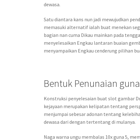
dewasa.
Satu diantara kans nun jadi mewujudkan pend
memasuki alternatif ialah buat menekan seg
bagian nan cuma Dikau mainkan pada tenggan
menyelesaikan Engkau lantaran buaian gembu
menyampaikan Engkau cenderung pilihan buat
Bentuk Penunaian guna
Konstruksi penyelesaian buat slot gambar Dr
kejayaan merupakan kelipatan tentang persp
menjumpai sebesar adonan tentang kelebihan
dewasa dari dengan tertentang di mulanya.
Naga warna ungu membalas 10x guna 5, memak