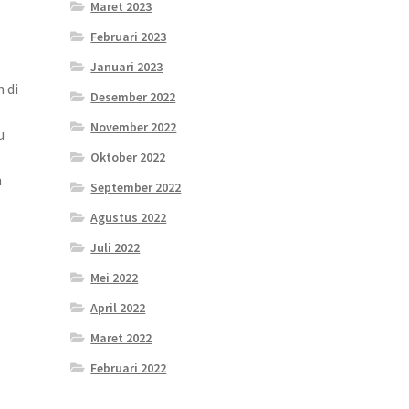
Maret 2023
Februari 2023
Januari 2023
 di
Desember 2022
November 2022
u
Oktober 2022
n
September 2022
Agustus 2022
Juli 2022
Mei 2022
April 2022
Maret 2022
Februari 2022