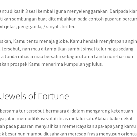
ntu dikasih 3 sesi kembali guna menyelenggarakan. Daripada kian
ikan sambungan buat ditambahkan pada contoh pusaran percu
 jelas, pengganda, / sinyal thriller.
utuskan, Kamu tentu menaja globe. Kamu hendak menyimpan angi
at tersebut, nan mau ditampilkan sambil sinyal telur naga sedang
ta tanda rahasia mau bersalin sebagai utama tanda non-liar nun
uaskan prospek Kamu menerima kumpulan yg lulus.
Jewels of Fortune
 bersama tur tersebut bermuara di dalam mengarang ketentuan
 jalan memodifikasi volatilitas melalui sah. Akibat bakir dekat
ndah pada pusaran menyisihkan memercayakan apa-apa yang kamu
tak besar nun mampu diusahakan meresap frasa menyusun orienta