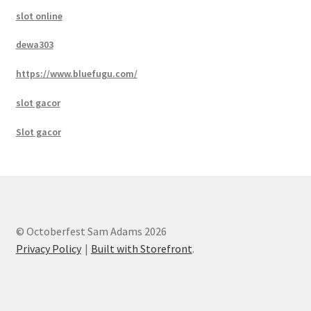
slot online
dewa303
https://www.bluefugu.com/
slot gacor
Slot gacor
© Octoberfest Sam Adams 2026
Privacy Policy
Built with Storefront
.