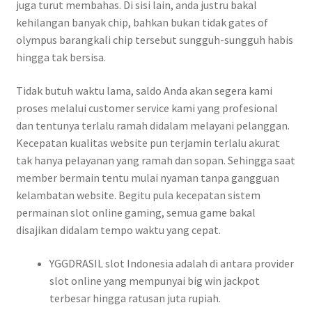
juga turut membahas. Di sisi lain, anda justru bakal
kehilangan banyak chip, bahkan bukan tidak gates of
olympus barangkali chip tersebut sungguh-sungguh habis
hingga tak bersisa.
Tidak butuh waktu lama, saldo Anda akan segera kami
proses melalui customer service kami yang profesional
dan tentunya terlalu ramah didalam melayani pelanggan.
Kecepatan kualitas website pun terjamin terlalu akurat
tak hanya pelayanan yang ramah dan sopan. Sehingga saat
member bermain tentu mulai nyaman tanpa gangguan
kelambatan website. Begitu pula kecepatan sistem
permainan slot online gaming, semua game bakal
disajikan didalam tempo waktu yang cepat.
YGGDRASIL slot Indonesia adalah di antara provider
slot online yang mempunyai big win jackpot
terbesar hingga ratusan juta rupiah.