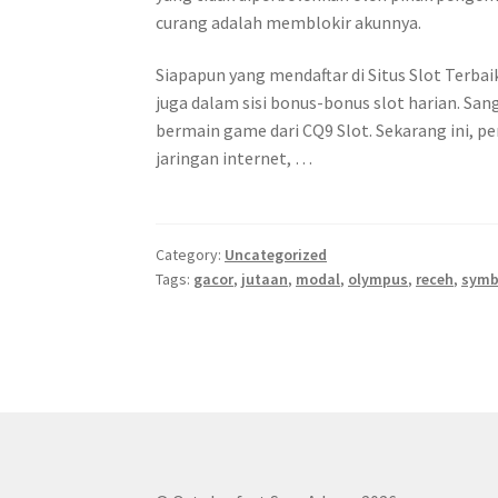
curang adalah memblokir akunnya.
Siapapun yang mendaftar di Situs Slot Terbai
juga dalam sisi bonus-bonus slot harian. Sa
bermain game dari CQ9 Slot. Sekarang ini, p
jaringan internet, …
Category:
Uncategorized
Tags:
gacor
,
jutaan
,
modal
,
olympus
,
receh
,
symb