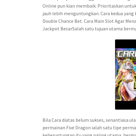
Online pun kian membaik. Prioritaskan untuk
jauh lebih menguntungkan. Cara kedua yang
Double Chance Bet. Cara Main Slot Agar Men
Jackpot BesarSalah satu tujuan utama berma
Bila Cara diatas belum sukses, senantiasa u
permainan Five Dragon ialah satu tipe per
keberuntungan itu yang paling utama, bermai