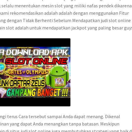
 selalu menentukan mesin slot yang miliki nafas pendek dikaren
 kami rekomendasikan adalah adalah dengan menggunakan Fitur
ang dengan Tidak Berhenti Sebelum Mendapatkan judi slot online
in slot adalah untuk mendapatkan jackpot yang paling besar guys
langi terus Cara tersebut sampai Anda dapat menang. Dikenal
mainan yang dapat Anda menangkan tanpa batasan. Meskipun
n di situs judi slot online juga membutuhkan strategi yang baik 