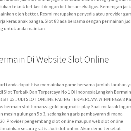
ukan teknik bet kecil dengan bet besar sekaligus. Kemengan jac
imainkan oleh bettor. Resmi merupakan penyedia atau provider ga
rja keras anak bangsa. Slot 88 ada bersama dengan permainan jud
g untuk anda mainkan.
rmain Di Website Slot Online
rarti anda dapat bisa memainkan game bersama jumlah taruhan y
Judi Slot Terbaik Dan Terpercaya No 1 Di IndonesiaLangkah Bermain
ositSITUS JUDI SLOT ONLINE PALING TERPERCAYA WINNING568 Kali
us bermain slot bonanza gold pragmatic play. Saat melacak loga
n mesin gulungan 5 x 3, sedangkan garis pembayaran di mana
20. Provider pengembang slot online maupun web slot online
dimainkan secara gratis. Judi slot online Akun demo tersebut