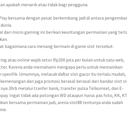
an apakah menarik atau tidak bagi pengguna.
 Play bersama dengan pesat berkembang jadi di antara pengemba
 dunia.
l dari micro gaming ini berikan keuntungan permainan yang terl
kan.
iat bagaimana cara menang bermain di game slot tersebut.
ng atau online wajib setor Rp200 juta per bulan untuk satu web,
Twitter. Karena anda memahami mengapa perlu untuk memainkan
 spesifik. Umumnya, melacak daftar slot gacor itu terlalu mudah,
menangan dan juga promosi berasal berasal dari bandar slot sl
nya 20rb melalui tranfer bank, transfer pulsa Telkomsel, dan E-
Gopay. Ingat tidak ada potongan WD ataupun harus pas foto, KK, K
arikan bersama permainan judi, arena slot88 tentunya anda sudah
ine.