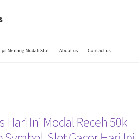
s
ips Menang Mudah Slot
About us
Contact us
 Hari Ini Modal Receh 50k
 Symbol ️ Slot Gacor Hari Ini