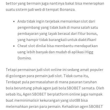
bettor yang bermain juga nantinya bakal bisa menerapkan
suatu sistem judi web di tempat Bonanza.
Anda tidak ingin terjebak memainkan slot dari
pengembang yang tidak baik di mana salah satu
pembayaran yang layak berasal dari fitur bonus,
yang hampir tidak barangkali untuk diaktifkan!
Cheat slot dinilai bisa membantu mendapatkan
uang lebih banyak dan mudah di aplikasi Higg
Domino.
Tetapi permainan judi slot online ini sedang amat populer
di golongan para pemain judi slot. Tidak cuma itu,
Terdapat pula permasalahan di mana pasaran taruhan
bola beruntung pihak agen judi bola SBOBET semata. Oleh
sebab itu, Agen SBOBET berplatform online juga nampak
buat meminimalisir kekurangan yang slot88 bisa
melemahkan peran para pemain. Kehadiran agen SBOBET