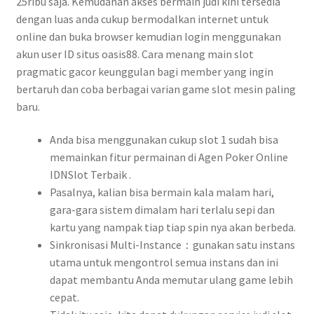
25ribu saja. Kemudahan akses bermain judi kini tersedia
dengan luas anda cukup bermodalkan internet untuk
online dan buka browser kemudian login menggunakan
akun user ID situs oasis88. Cara menang main slot
pragmatic gacor keunggulan bagi member yang ingin
bertaruh dan coba berbagai varian game slot mesin paling
baru.
Anda bisa menggunakan cukup slot 1 sudah bisa
memainkan fitur permainan di Agen Poker Online
IDNSlot Terbaik .
Pasalnya, kalian bisa bermain kala malam hari,
gara-gara sistem dimalam hari terlalu sepi dan
kartu yang nampak tiap tiap spin nya akan berbeda.
Sinkronisasi Multi-Instance：gunakan satu instans
utama untuk mengontrol semua instans dan ini
dapat membantu Anda memutar ulang game lebih
cepat.