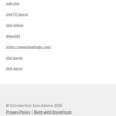
judi slot
slot777 gacor
slot online
dewa303
https://www.bluefugu.com/
slot gacor
Slot gacor
© Octoberfest Sam Adams 2026
Privacy Policy
Built with Storefront
.