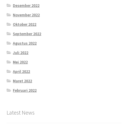
Desember 2022
November 2022
Oktober 2022
September 2022
Agustus 2022
Juli 2022
Mei 2022
April 2022
Maret 2022
Februari 2022
Latest News