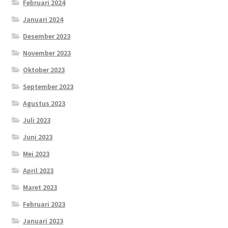
Februari 2024
Januari 2024
Desember 2023
November 2023
Oktober 2023
September 2023
Agustus 2023
Juli 2023
Juni 2023
Mei 2023
April 2023
Maret 2023
Februari 2023
Januari 2023