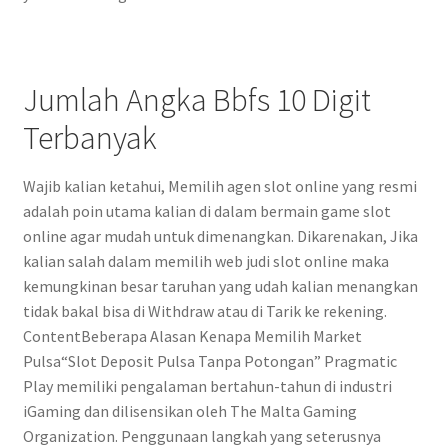
Jumlah Angka Bbfs 10 Digit
Terbanyak
Wajib kalian ketahui, Memilih agen slot online yang resmi
adalah poin utama kalian di dalam bermain game slot
online agar mudah untuk dimenangkan. Dikarenakan, Jika
kalian salah dalam memilih web judi slot online maka
kemungkinan besar taruhan yang udah kalian menangkan
tidak bakal bisa di Withdraw atau di Tarik ke rekening.
ContentBeberapa Alasan Kenapa Memilih Market
Pulsa“Slot Deposit Pulsa Tanpa Potongan” Pragmatic
Play memiliki pengalaman bertahun-tahun di industri
iGaming dan dilisensikan oleh The Malta Gaming
Organization. Penggunaan langkah yang seterusnya